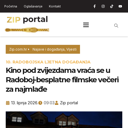
Početna
Oglašavanje
Kontakt
Zip.com.hr
Najave i događanja
,
Vijesti
10. RADOBOJSKA LJETNA DOGAĐANJA
Kino pod zvijezdama vraća se u
Radoboj-besplatne filmske večeri
za najmlađe
13. lipnja 2026.
09:03
Zip portal