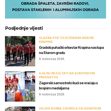
Posljednje vijesti
GLAZBA POD ZVJEZDANIM NEBOM
KRAPINE
Gradski puhački orkestar Krapina nastupa
na Starom gradu
9. kolovoza 2026.
SJAJNI REZULTATI NA EUROPSKOM
PRVENSTVU
Zagorski samostrelci kući se vraćaju s
brojnim medaljama
9. kolovoza 2026.
VELIKA BORBA ZAVRŠILA ZAJEDNIČKIM