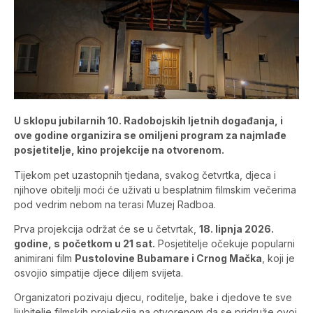
U sklopu jubilarnih 10. Radobojskih ljetnih događanja, i
ove godine organizira se omiljeni program za najmlađe
posjetitelje, kino projekcije na otvorenom.
Tijekom pet uzastopnih tjedana, svakog četvrtka, djeca i
njihove obitelji moći će uživati u besplatnim filmskim večerima
pod vedrim nebom na terasi Muzej Radboa.
Prva projekcija održat će se u četvrtak,
18. lipnja 2026.
godine, s početkom u 21 sat.
Posjetitelje očekuje popularni
animirani film
Pustolovine Bubamare i Crnog Mačka
, koji je
osvojio simpatije djece diljem svijeta.
Organizatori pozivaju djecu, roditelje, bake i djedove te sve
ljubitelje filmskih projekcija na otvorenom da se pridruže ovoj