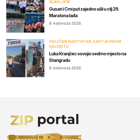
SLAVLJEM
Gusari i Crni put zajedno ušli u cilj 29.
Maratona lađa
9. kolovoza 2026.
ODLIČAN NASTUP NA ZAHTJEVNOM
VELEBITU
Luka Kranjčec osvojio sedmo mjesto na
Starigradu
9. kolovoza 2026.