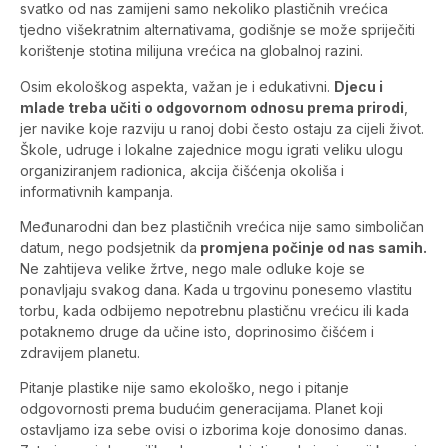
svatko od nas zamijeni samo nekoliko plastičnih vrećica
tjedno višekratnim alternativama, godišnje se može spriječiti
korištenje stotina milijuna vrećica na globalnoj razini.
Osim ekološkog aspekta, važan je i edukativni.
Djecu i
mlade treba učiti o odgovornom odnosu prema prirodi
,
jer navike koje razviju u ranoj dobi često ostaju za cijeli život.
Škole, udruge i lokalne zajednice mogu igrati veliku ulogu
organiziranjem radionica, akcija čišćenja okoliša i
informativnih kampanja.
Međunarodni dan bez plastičnih vrećica nije samo simboličan
datum, nego podsjetnik da
promjena počinje od nas samih.
Ne zahtijeva velike žrtve, nego male odluke koje se
ponavljaju svakog dana. Kada u trgovinu ponesemo vlastitu
torbu, kada odbijemo nepotrebnu plastičnu vrećicu ili kada
potaknemo druge da učine isto, doprinosimo čišćem i
zdravijem planetu.
Pitanje plastike nije samo ekološko, nego i pitanje
odgovornosti prema budućim generacijama. Planet koji
ostavljamo iza sebe ovisi o izborima koje donosimo danas.