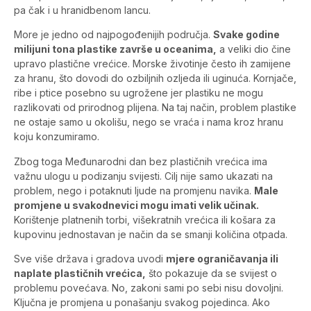
pa čak i u hranidbenom lancu.
More je jedno od najpogođenijih područja.
Svake godine
milijuni tona plastike završe u oceanima,
a veliki dio čine
upravo plastične vrećice. Morske životinje često ih zamijene
za hranu, što dovodi do ozbiljnih ozljeda ili uginuća. Kornjače,
ribe i ptice posebno su ugrožene jer plastiku ne mogu
razlikovati od prirodnog plijena. Na taj način, problem plastike
ne ostaje samo u okolišu, nego se vraća i nama kroz hranu
koju konzumiramo.
Zbog toga Međunarodni dan bez plastičnih vrećica ima
važnu ulogu u podizanju svijesti. Cilj nije samo ukazati na
problem, nego i potaknuti ljude na promjenu navika.
Male
promjene u svakodnevici mogu imati velik učinak.
Korištenje platnenih torbi, višekratnih vrećica ili košara za
kupovinu jednostavan je način da se smanji količina otpada.
Sve više država i gradova uvodi
mjere ograničavanja ili
naplate plastičnih vrećica,
što pokazuje da se svijest o
problemu povećava. No, zakoni sami po sebi nisu dovoljni.
Ključna je promjena u ponašanju svakog pojedinca. Ako