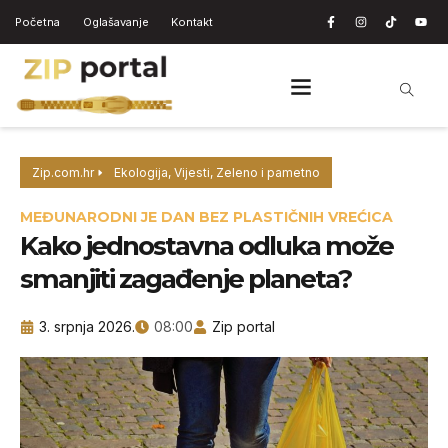
Početna
Oglašavanje
Kontakt
Zip.com.hr
Ekologija
,
Vijesti
,
Zeleno i pametno
MEĐUNARODNI JE DAN BEZ PLASTIČNIH VREĆICA
Kako jednostavna odluka može
smanjiti zagađenje planeta?
3. srpnja 2026.
08:00
Zip portal