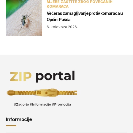
MJERE ZAŠTITE ZBOG POVEĆANIH
KOMARACA
Večeras zamagljivanje protiv komaraca u
Općini Pušća
6. kolovoza 2026.
Informacije