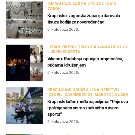
SIMBOLIČAN DAR ZA OPĆU BOLNICU
ZABOK
Krapinsko-zagorska županija darovala
tisuću bodija za novorođenčad
6. kolovoza 2026.
JEDAN VIKEND, TRI DOGAĐANJA I MNOGO
LIJEPIH SUSRETA
Vikend u Radoboju ispunjen umjetnošću,
pričama i druženjem
6. kolovoza 2026.
KRAPINČANI ODUŠEVILI NA NERETVI I
IZBORILI ZAVRŠNICU 29. MARATONA LAĐA
Krapinski lađari među najboljima: “Prije dva
i pol mjeseca nismo znali ništa o ovom
sportu”
6. kolovoza 2026.