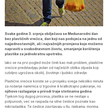
Svake godine 3. srpnja obilježava se Međunarodni dan
bez plastičnih vrećica, dan koji nas podsjeća na jednu od
najjednostavnijih, ali i najvažnijih promjena koje možemo
napraviti u svakodnevnom životu, smanjenje korištenja
plastike za jednokratnu upotrebu.
Iako se na prvi pogled može činiti kao mali problem, plastične
vrećice predstavljaju jedan od najčešćih oblika otpada koji
ozbiljno ugrožava okoliš, životinje i ljudsko zdravlje.
Plastične vrećice koriste se u prosjeku svega nekoliko minuta
za nošenje namirnica iz trgovine ili kratkotrajno pakiranje, no
njihovo razlaganje u prirodi traje stotinama godina
.
Tijekom tog dugog procesa, plastika se ne nestaje u
potpunosti, već se raspada na sitne čestice poznate kao
mikroplastika. Te čestice završavaju u tlu, rijekama, morima,