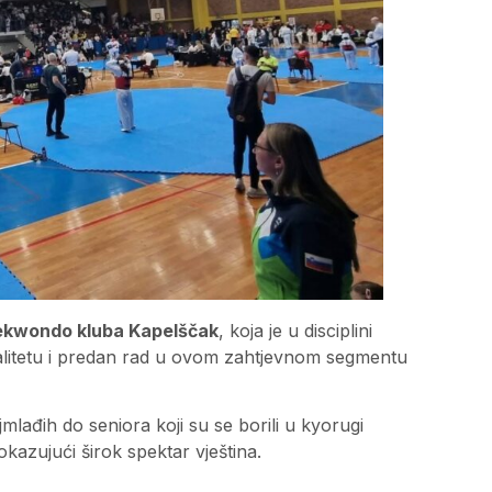
Taekwondo kluba Kapelščak
, koja je u disciplini
valitetu i predan rad u ovom zahtjevnom segmentu
mlađih do seniora koji su se borili u kyorugi
azujući širok spektar vještina.