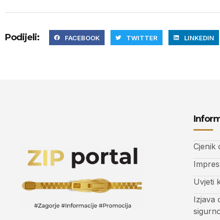
Podijeli:
FACEBOOK
TWITTER
LINKEDIN
Inform
Cjenik
Impre
Uvjeti 
Izjava 
sigurn