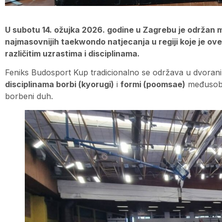
U subotu 14. ožujka 2026. godine u Zagrebu je održan
najmasovnijih taekwondo natjecanja u regiji koje je ove
različitim uzrastima i disciplinama.
Feniks Budosport Kup tradicionalno se održava u dvoran
disciplinama borbi (kyorugi)
i
formi (poomsae)
međusobn
borbeni duh.