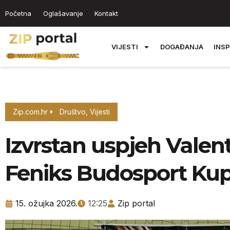
Početna
Oglašavanje
Kontakt
VIJESTI
DOGAĐANJA
INSP
Zip.com.hr
Društvo
,
Vijesti
Izvrstan uspjeh Valent
Feniks Budosport Ku
15. ožujka 2026.
12:25
Zip portal