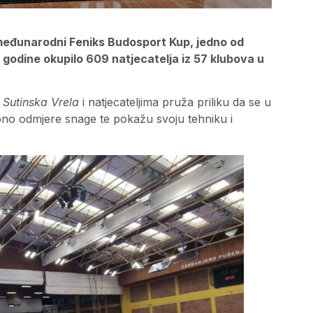
 međunarodni Feniks Budosport Kup, jedno od
 godine okupilo 609 natjecatelja iz 57 klubova u
i
Sutinska Vrela
i natjecateljima pruža priliku da se u
o odmjere snage te pokažu svoju tehniku i