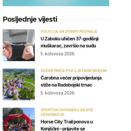
Posljednje vijesti
POLICIJA GA DOBRO POZNAJE
U Zaboku uhićen 37-godišnji
muškarac, završio na sudu
5. kolovoza 2026.
VEČER PRIČA POD LJETNIM NEBOM
Čarobna večer pripovijedanja
stiže na Radobojski trnac
5. kolovoza 2026.
SPORTSKI DOGAĐAJ ZA SVE
GENERACIJE
Horse City Trail ponovo u
Konjščini – prijavite se