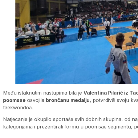
Među istaknutim nastupima bila je
Valentina Pilarić iz 
poomsae
osvojila
brončanu medalju
, potvrdivši svoju k
taekwondoa.
Natjecanje je okupilo sportaše svih dobnih skupina, od naj
kategorijama i prezentirali formu u poomsae segmentu, pok