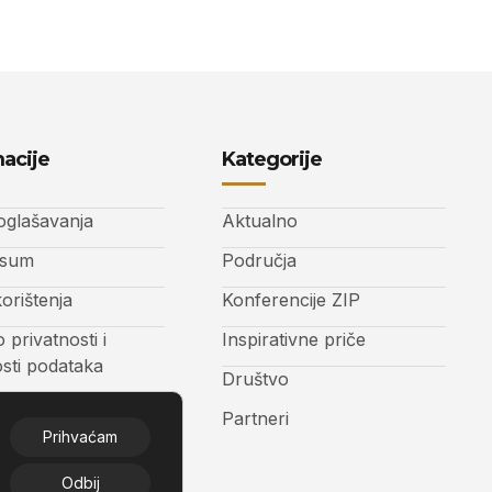
acije
Kategorije
 oglašavanja
Aktualno
ssum
Područja
korištenja
Konferencije ZIP
o privatnosti i
Inspirativne priče
osti podataka
Društvo
t
Partneri
Prihvaćam
Odbij