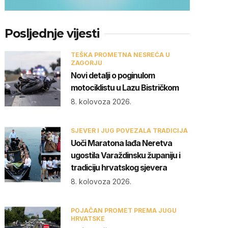
Posljednje vijesti
TEŠKA PROMETNA NESREĆA U
ZAGORJU
Novi detalji o poginulom
motociklistu u Lazu Bistričkom
8. kolovoza 2026.
SJEVER I JUG POVEZALA TRADICIJA
Uoči Maratona lađa Neretva
ugostila Varaždinsku županiju i
tradiciju hrvatskog sjevera
8. kolovoza 2026.
POJAČAN PROMET PREMA JUGU
HRVATSKE