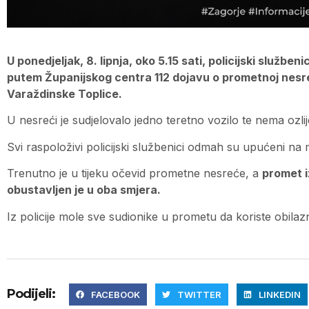
U ponedjeljak, 8. lipnja, oko 5.15 sati, policijski služben
putem Županijskog centra 112 dojavu o prometnoj nesre
Varaždinske Toplice.
U nesreći je sudjelovalo jedno teretno vozilo te nema ozlij
Svi raspoloživi policijski službenici odmah su upućeni na 
Trenutno je u tijeku očevid prometne nesreće, a
promet i
obustavljen je u oba smjera.
Iz policije mole sve sudionike u prometu da koriste obila
Podijeli:
FACEBOOK
TWITTER
LINKEDIN