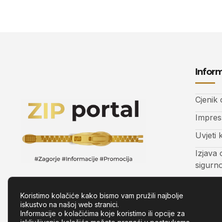
Inform
Cjenik
Impre
Uvjeti 
Izjava 
sigurn
Kontak
Koristimo kolačiće kako bismo vam pružili najbolje
iskustvo na našoj web stranici.
Informacije o kolačićima koje koristimo ili opcije za