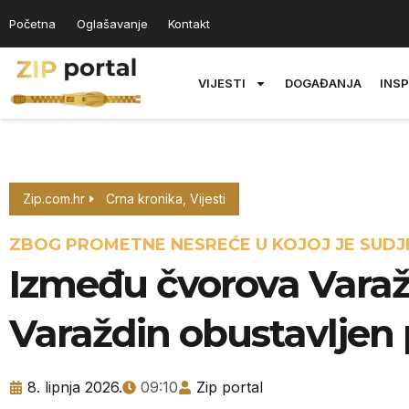
Početna
Oglašavanje
Kontakt
VIJESTI
DOGAĐANJA
INSP
Zip.com.hr
Crna kronika
,
Vijesti
ZBOG PROMETNE NESREĆE U KOJOJ JE SUD
Između čvorova Varažd
Varaždin obustavljen
8. lipnja 2026.
09:10
Zip portal