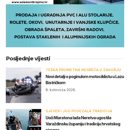
Posljednje vijesti
TEŠKA PROMETNA NESREĆA U ZAGORJU
Novi detalji o poginulom motociklistu u Lazu
Bistričkom
8. kolovoza 2026.
SJEVER I JUG POVEZALA TRADICIJA
Uoči Maratona lađa Neretva ugostila
Varaždinsku županiju i tradiciju hrvatskog
sjevera