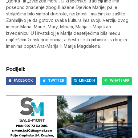
„gorka” ili „zvijezda mora”. U kršćanskoj tradiciji ime ima
posebno značenje zbog Blažene Djevice Marije, pa je
stoljećima bilo simbol dobrote, nježnosti i majčinske zaštite.
Zanimljivo je da gotovo svaka kultura ima svoju verziju ovog
imena: Maria, Marie, Mary, Miriam, Marija ili Maja kao
izvedenicu. U Hrvatskoj je Marija desetljećima bila među
najčešćim ženskim imenima, a često se kombinira i s drugim
imenima poput Ana-Marija ili Marija Magdalena.
Podijeli:
FACEBOOK
TWITTER
LINKEDIN
WHATSAPP