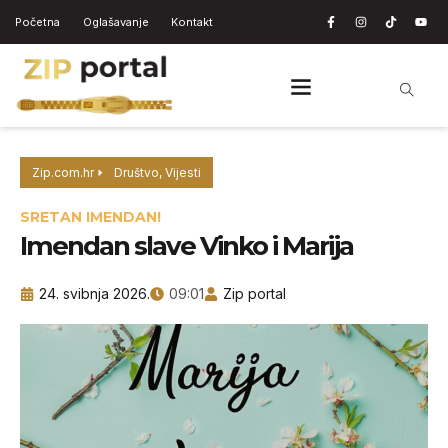
Početna
Oglašavanje
Kontakt
Zip.com.hr
Društvo
,
Vijesti
SRETAN IMENDAN!
Imendan slave Vinko i Marija
24. svibnja 2026.
09:01
Zip portal