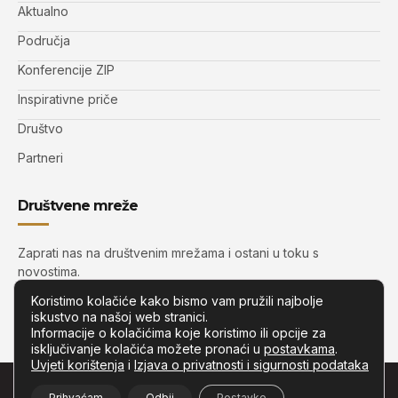
Aktualno
Područja
Konferencije ZIP
Inspirativne priče
Društvo
Partneri
Društvene mreže
Zaprati nas na društvenim mrežama i ostani u toku s
novostima.
Koristimo kolačiće kako bismo vam pružili najbolje
iskustvo na našoj web stranici.
Informacije o kolačićima koje koristimo ili opcije za
isključivanje kolačića možete pronaći u
postavkama
.
Uvjeti korištenja
i
Izjava o privatnosti i sigurnosti podataka
© Copyright –
Zip.com.hr
– Sva prava pridržana.
Prihvaćam
Odbij
Postavke