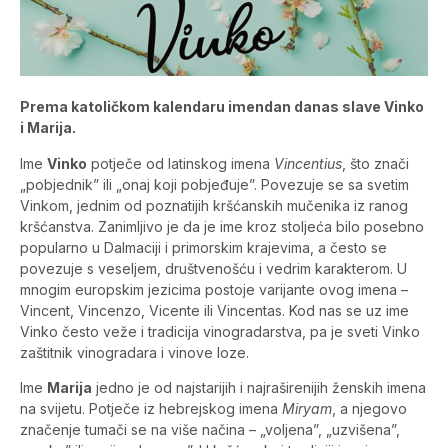
Prema katoličkom kalendaru imendan danas slave Vinko
i Marija.
Ime
Vinko
potječe od latinskog imena
Vincentius
, što znači
„pobjednik” ili „onaj koji pobjeđuje”. Povezuje se sa svetim
Vinkom, jednim od poznatijih kršćanskih mučenika iz ranog
kršćanstva. Zanimljivo je da je ime kroz stoljeća bilo posebno
popularno u Dalmaciji i primorskim krajevima, a često se
povezuje s veseljem, društvenošću i vedrim karakterom. U
mnogim europskim jezicima postoje varijante ovog imena –
Vincent, Vincenzo, Vicente ili Vincentas. Kod nas se uz ime
Vinko često veže i tradicija vinogradarstva, pa je sveti Vinko
zaštitnik vinogradara i vinove loze.
Ime
Marija
jedno je od najstarijih i najraširenijih ženskih imena
na svijetu. Potječe iz hebrejskog imena
Miryam
, a njegovo
značenje tumači se na više načina – „voljena”, „uzvišena”,