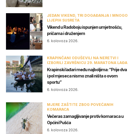
JEDAN VIKEND, TRI DOGAĐANJA I MNOGO
LIJEPIH SUSRETA
Vikend u Radoboju ispunjen umjetnošću,
pričama i druženjem
6. kolovoza 2026.
KRAPINČANI ODUŠEVILI NA NERETVI I
IZBORILI ZAVRŠNICU 29. MARATONA LAĐA
Krapinski lađari među najboljima: “Prije dva
i pol mjeseca nismo znali ništa o ovom
sportu”
6. kolovoza 2026.
MJERE ZAŠTITE ZBOG POVEĆANIH
KOMARACA
Večeras zamagljivanje protiv komaraca u
Općini Pušća
6. kolovoza 2026.