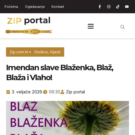
Početna
Oglašavanje
Kontakt
Zip.com.hr
Društvo
,
Vijesti
Imendan slave Blaženka, Blaž,
Blaža i Vlaho!
3. veljače 2026.
06:30
Zip portal