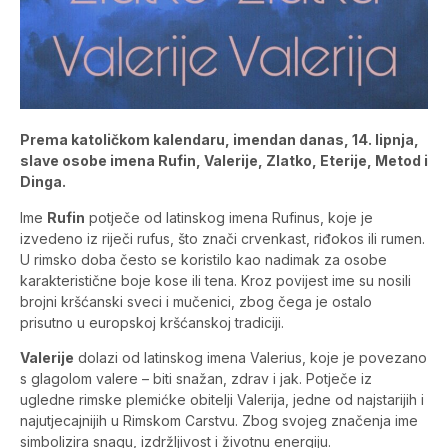
Prema katoličkom kalendaru, imendan danas, 14. lipnja,
slave osobe imena Rufin, Valerije, Zlatko, Eterije, Metod i
Dinga.
Ime
Rufin
potječe od latinskog imena Rufinus, koje je
izvedeno iz riječi rufus, što znači crvenkast, riđokos ili rumen.
U rimsko doba često se koristilo kao nadimak za osobe
karakteristične boje kose ili tena. Kroz povijest ime su nosili
brojni kršćanski sveci i mučenici, zbog čega je ostalo
prisutno u europskoj kršćanskoj tradiciji.
Valerije
dolazi od latinskog imena Valerius, koje je povezano
s glagolom valere – biti snažan, zdrav i jak. Potječe iz
ugledne rimske plemićke obitelji Valerija, jedne od najstarijih i
najutjecajnijih u Rimskom Carstvu. Zbog svojeg značenja ime
simbolizira snagu, izdržljivost i životnu energiju.