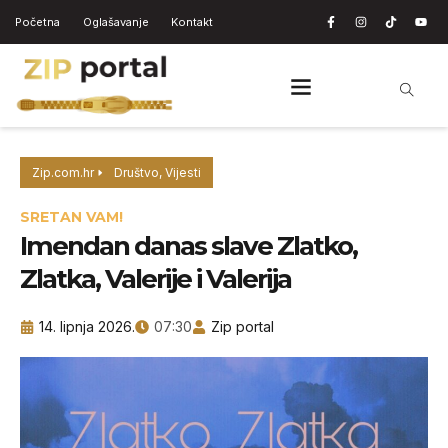
Početna
Oglašavanje
Kontakt
Zip.com.hr
Društvo
,
Vijesti
SRETAN VAM!
Imendan danas slave Zlatko,
Zlatka, Valerije i Valerija
14. lipnja 2026.
07:30
Zip portal