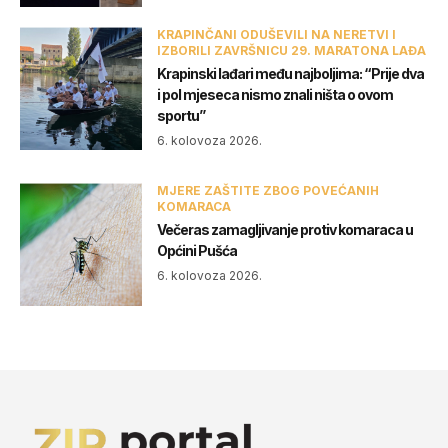
KRAPINČANI ODUŠEVILI NA NERETVI I
IZBORILI ZAVRŠNICU 29. MARATONA LAĐA
Krapinski lađari među najboljima: “Prije dva
i pol mjeseca nismo znali ništa o ovom
sportu”
6. kolovoza 2026.
MJERE ZAŠTITE ZBOG POVEĆANIH
KOMARACA
Večeras zamagljivanje protiv komaraca u
Općini Pušća
6. kolovoza 2026.