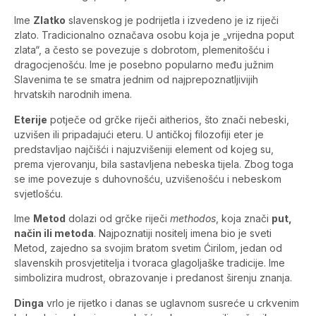
Ime
Zlatko
slavenskog je podrijetla i izvedeno je iz riječi
zlato. Tradicionalno označava osobu koja je „vrijedna poput
zlata“, a često se povezuje s dobrotom, plemenitošću i
dragocjenošću. Ime je posebno popularno među južnim
Slavenima te se smatra jednim od najprepoznatljivijih
hrvatskih narodnih imena.
Eterije
potječe od grčke riječi aitherios, što znači nebeski,
uzvišen ili pripadajući eteru. U antičkoj filozofiji eter je
predstavljao najčišći i najuzvišeniji element od kojeg su,
prema vjerovanju, bila sastavljena nebeska tijela. Zbog toga
se ime povezuje s duhovnošću, uzvišenošću i nebeskom
svjetlošću.
Ime
Metod
dolazi od grčke riječi
methodos
, koja znači
put,
način ili metoda
. Najpoznatiji nositelj imena bio je sveti
Metod, zajedno sa svojim bratom svetim Ćirilom, jedan od
slavenskih prosvjetitelja i tvoraca glagoljaške tradicije. Ime
simbolizira mudrost, obrazovanje i predanost širenju znanja.
Dinga
vrlo je rijetko i danas se uglavnom susreće u crkvenim