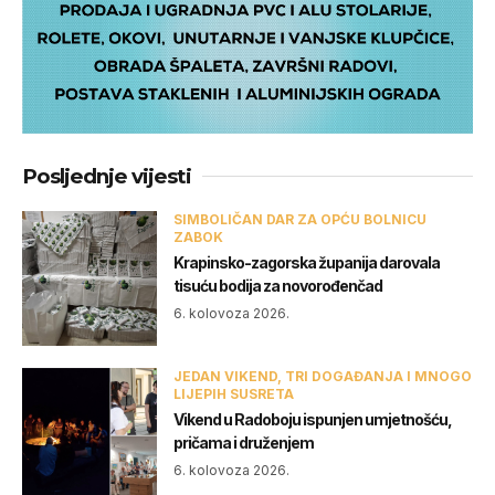
Posljednje vijesti
SIMBOLIČAN DAR ZA OPĆU BOLNICU
ZABOK
Krapinsko-zagorska županija darovala
tisuću bodija za novorođenčad
6. kolovoza 2026.
JEDAN VIKEND, TRI DOGAĐANJA I MNOGO
LIJEPIH SUSRETA
Vikend u Radoboju ispunjen umjetnošću,
pričama i druženjem
6. kolovoza 2026.