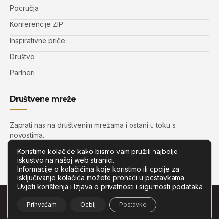
Područja
Konferencije ZIP
Inspirativne priče
Društvo
Partneri
Društvene mreže
Zaprati nas na društvenim mrežama i ostani u toku s
novostima.
Koristimo kolačiće kako bismo vam pružili najbolje
iskustvo na našoj web stranici.
Informacije o kolačićima koje koristimo ili opcije za
isključivanje kolačića možete pronaći u
postavkama
.
Uvjeti korištenja
i
Izjava o privatnosti i sigurnosti podataka
© Copyright –
Zip.com.hr
– Sva prava pridržana.
Prihvaćam
Odbij
Postavke
Developed by