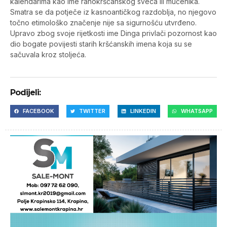
kalendarima kao ime ranokršćanskog sveca ili mučenika.
Smatra se da potječe iz kasnoantičkog razdoblja, no njegovo
točno etimološko značenje nije sa sigurnošću utvrđeno.
Upravo zbog svoje rijetkosti ime Dinga privlači pozornost kao
dio bogate povijesti starih kršćanskih imena koja su se
sačuvala kroz stoljeća.
Podijeli:
FACEBOOK
TWITTER
LINKEDIN
WHATSAPP