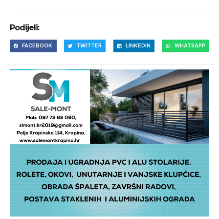
Podijeli:
FACEBOOK
TWITTER
LINKEDIN
WHATSAPP