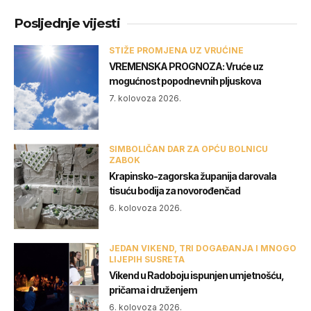
Posljednje vijesti
STIŽE PROMJENA UZ VRUĆINE
VREMENSKA PROGNOZA: Vruće uz
mogućnost popodnevnih pljuskova
7. kolovoza 2026.
SIMBOLIČAN DAR ZA OPĆU BOLNICU
ZABOK
Krapinsko-zagorska županija darovala
tisuću bodija za novorođenčad
6. kolovoza 2026.
JEDAN VIKEND, TRI DOGAĐANJA I MNOGO
LIJEPIH SUSRETA
Vikend u Radoboju ispunjen umjetnošću,
pričama i druženjem
6. kolovoza 2026.