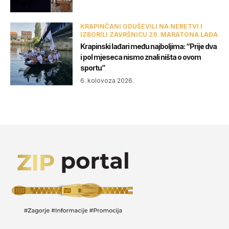
KRAPINČANI ODUŠEVILI NA NERETVI I
IZBORILI ZAVRŠNICU 29. MARATONA LAĐA
Krapinski lađari među najboljima: “Prije dva
i pol mjeseca nismo znali ništa o ovom
sportu”
6. kolovoza 2026.