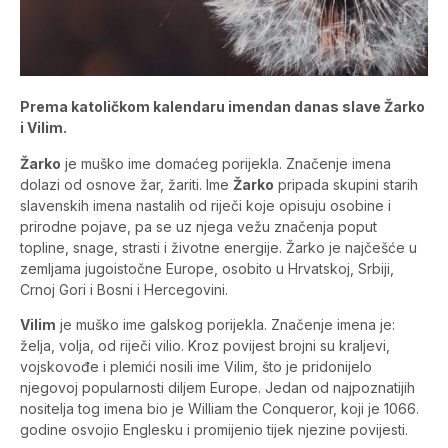
Prema katoličkom kalendaru imendan danas slave Žarko
i Vilim.
Žarko
je muško ime domaćeg porijekla. Značenje imena
dolazi od osnove žar, žariti. Ime
Žarko
pripada skupini starih
slavenskih imena nastalih od riječi koje opisuju osobine i
prirodne pojave, pa se uz njega vežu značenja poput
topline, snage, strasti i životne energije. Žarko je najčešće u
zemljama jugoistočne Europe, osobito u Hrvatskoj, Srbiji,
Crnoj Gori i Bosni i Hercegovini.
Vilim
je muško ime galskog porijekla. Značenje imena je:
želja, volja, od riječi vilio. Kroz povijest brojni su kraljevi,
vojskovođe i plemići nosili ime Vilim, što je pridonijelo
njegovoj popularnosti diljem Europe. Jedan od najpoznatijih
nositelja tog imena bio je William the Conqueror, koji je 1066.
godine osvojio Englesku i promijenio tijek njezine povijesti.