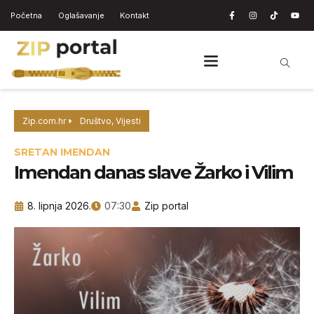
Početna
Oglašavanje
Kontakt
Zip.com.hr
Društvo
,
Vijesti
SRETAN IMENDAN
Imendan danas slave Žarko i Vilim
8. lipnja 2026.
07:30
Zip portal