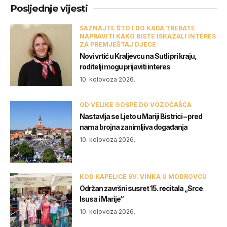
Posljednje vijesti
SAZNAJTE ŠTO I DO KADA TREBATE
NAPRAVITI KAKO BISTE ISKAZALI INTERES
ZA PREMJEŠTAJ DJECE
Novi vrtić u Kraljevcu na Sutli pri kraju,
roditelji mogu prijaviti interes
10. kolovoza 2026.
OD VELIKE GOSPE DO VOZOČAŠĆA
Nastavlja se Ljeto u Mariji Bistrici – pred
nama brojna zanimljiva događanja
10. kolovoza 2026.
KOD KAPELICE SV. VINKA U MODROVCU
Održan završni susret 15. recitala „Srce
Isusa i Marije“
10. kolovoza 2026.