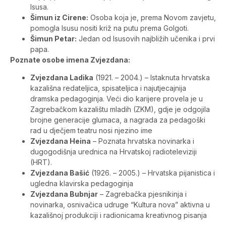
Isusa.
Šimun iz Cirene:
Osoba koja je, prema Novom zavjetu,
pomogla Isusu nositi križ na putu prema Golgoti.
Šimun Petar:
Jedan od Isusovih najbližih učenika i prvi
papa.
Poznate osobe imena Zvjezdana:
Zvjezdana Ladika
(1921. – 2004.) – Istaknuta hrvatska
kazališna redateljica, spisateljica i najutjecajnija
dramska pedagoginja. Veći dio karijere provela je u
Zagrebačkom kazalištu mladih (ZKM), gdje je odgojila
brojne generacije glumaca, a nagrada za pedagoški
rad u dječjem teatru nosi njezino ime
Zvjezdana Heina
– Poznata hrvatska novinarka i
dugogodišnja urednica na Hrvatskoj radioteleviziji
(HRT).
Zvjezdana Bašić
(1926. – 2005.) – Hrvatska pijanistica i
ugledna klavirska pedagoginja
Zvjezdana Bubnjar
– Zagrebačka pjesnikinja i
novinarka, osnivačica udruge “Kultura nova” aktivna u
kazališnoj produkciji i radionicama kreativnog pisanja