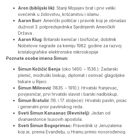
.
Aron (biblijski lik)
: Stariji Mojsijev brat i prvi veliki
svećenik u židovstvu, kršćanstvu i islamu .
Aaron Burr
: Američki političar i pravnik koji je obnašao
dužnost 3. potpredsjednika Sjedinjenih Američkih
Država .
Aaron Klug
: Britanski kemičar i biofizičar, dobitnik
Nobelove nagrade za kemiju 1982. godine za razvoj
kristalografske elektronske mikroskopije
Poznate osobe imena Šimun:
Šimun Kožičić Benja
(oko 1460. – 1536.): Zadarski
plemić, modruški biskup, diplomat i osnivač glagoljske
tiskare u Rijeci .
Šimun Milinović
(1835. – 1910.): Hrvatski franjevac,
povjesničar, prvi hrvatski slavist i barski nadbiskup.
Šimun Bratulić
(16. i 17. stoljeće): Hrvatski pavlin, pisac
i generalni prior pavlinskog reda .
Sveti Šimun Kanaanac (Revnitelj):
Jedan od
dvanaestorice Isusovih apostola.
Sveti Šimun Bogoprimac:
Pravednik iz Jeruzalema
koji je, prema Evanđelju, u Hramu primio novorođenog