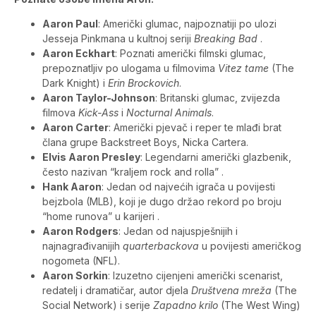
Aaron Paul
: Američki glumac, najpoznatiji po ulozi
Jesseja Pinkmana u kultnoj seriji
Breaking Bad
.
Aaron Eckhart
: Poznati američki filmski glumac,
prepoznatljiv po ulogama u filmovima
Vitez tame
(The
Dark Knight) i
Erin Brockovich
.
Aaron Taylor-Johnson
: Britanski glumac, zvijezda
filmova
Kick-Ass
i
Nocturnal Animals
.
Aaron Carter
: Američki pjevač i reper te mlađi brat
člana grupe Backstreet Boys, Nicka Cartera.
Elvis Aaron Presley
: Legendarni američki glazbenik,
često nazivan “kraljem rock and rolla” .
Hank Aaron
: Jedan od najvećih igrača u povijesti
bejzbola (MLB), koji je dugo držao rekord po broju
“home runova” u karijeri .
Aaron Rodgers
: Jedan od najuspješnijih i
najnagrađivanijih
quarterbackova
u povijesti američkog
nogometa (NFL).
Aaron Sorkin
: Izuzetno cijenjeni američki scenarist,
redatelj i dramatičar, autor djela
Društvena mreža
(The
Social Network) i serije
Zapadno krilo
(The West Wing)