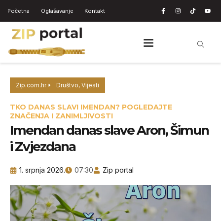
Početna
Oglašavanje
Kontakt
Zip.com.hr
Društvo
,
Vijesti
TKO DANAS SLAVI IMENDAN? POGLEDAJTE
ZNAČENJA I ZANIMLJIVOSTI
Imendan danas slave Aron, Šimun
i Zvjezdana
1. srpnja 2026.
07:30
Zip portal