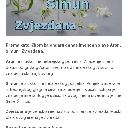
Prema katoličkom kalendaru danas imendan slave Aron,
Šimun i Zvjezdana.
Aron
je muško ime hebrejskog porijekla. Značenje imena
dolazi od grčkog Aaron izvorno od hebrejskog Aharon u
značenju škrinja, kovčeg.
Šimun
je muško ime hebrejskog porijekla. Porijeklo imena je
iz hebrejskog glagola šma’ sa značenjem slušati, čuti pa je
značenje imena Bog je uslišio. Iz ovog imena izvedeno je ime
Šime, Šimica.
Zvjezdana
je žensko ime nastalo od imenice zvijezda. Muški
oblik ovog imena je Zvjezdan.
Poznate osobe imena Aron: