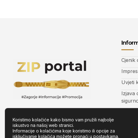
Inform
Cjenik
Impre
Uvjeti 
Izjava 
sigurn
Kontak
Koristimo kolačiće kako bismo vam pružili najbolje
iskustvo na našoj web stranici.
Informacije o kolačićima koje koristimo ili opcije za
isključivanje kolačića možete pronaći u
postavkama
.