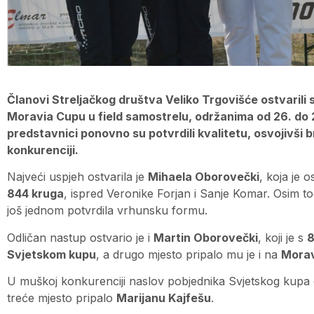
Članovi Streljačkog društva Veliko Trgovišće ostvarili
Moravia Cupu u field samostrelu, održanima od 26. do 2
predstavnici ponovno su potvrdili kvalitetu, osvojivši b
konkurenciji.
Najveći uspjeh ostvarila je
Mihaela Oborovečki
, koja je o
844 kruga
, ispred Veronike Forjan i Sanje Komar. Osim tog
još jednom potvrdila vrhunsku formu.
Odličan nastup ostvario je i
Martin Oborovečki
, koji je s
8
Svjetskom kupu
, a drugo mjesto pripalo mu je i na
Morav
U muškoj konkurenciji naslov pobjednika Svjetskog kupa 
treće mjesto pripalo
Marijanu Kajfešu
.