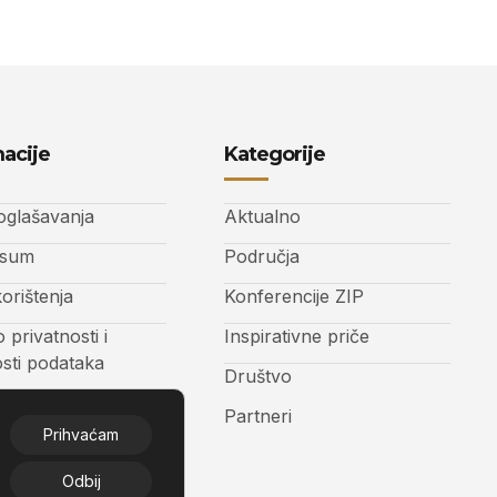
acije
Kategorije
 oglašavanja
Aktualno
ssum
Područja
korištenja
Konferencije ZIP
o privatnosti i
Inspirativne priče
osti podataka
Društvo
t
Partneri
Prihvaćam
Odbij