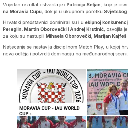
Vrijedan rezultat ostvarila je i
Patricija Seljan
, koja je osv
na Moravia Cupu
, dok je u ukupnom poretku
Svjetskog
Hrvatski predstavnici dominirali su i u
ekipnoj konkurencij
Pereglin, Martin Oborovečki i Andrej Krstinić
, osvojila j
za koju su nastupili
Mihaela Oborovečki, Marijan Kajfeš 
Natjecanje se nastavlja disciplinom Match Play, u kojoj hrv
nova odličja i potvrditi dominaciju na međunarodnoj sceni.