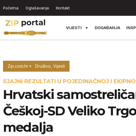
Početna
Oglašavanje
Kontakt
VIJESTI
DOGAĐANJA
INSP
Zip.com.hr
Društvo
,
Vijesti
SJAJNI REZULTATI U POJEDINAČNOJ I EKIPN
Hrvatski samostreličar
Češkoj-SD Veliko Trgov
medalja