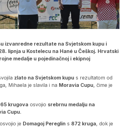
 su izvanredne rezultate na Svjetskom kupu i
8. lipnja u Kostelecu na Hané u Češkoj. Hrvatski
rojne medalje u pojedinačnoj i ekipnoj
svojila
zlato na Svjetskom kupu
s rezultatom od
a, Mihaela je slavila i na
Moravia Cupu
, čime je
65 krugova
osvojio
srebrnu medalju na
ia Cupu
.
osvojio je
Domagoj Pereglin
s
872 kruga
, dok je