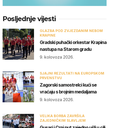
Posljednje vijesti
GLAZBA POD ZVJEZDANIM NEBOM
KRAPINE
Gradski puhački orkestar Krapina
nastupa na Starom gradu
9. kolovoza 2026.
SJAJNI REZULTATI NA EUROPSKOM
PRVENSTVU
Zagorski samostrelci kući se
vraćaju s brojnim medaljama
9. kolovoza 2026.
VELIKA BORBA ZAVRŠILA
ZAJEDNIČKIM SLAVLJEM
Gusari i Crni put zajedno ušli u cilj