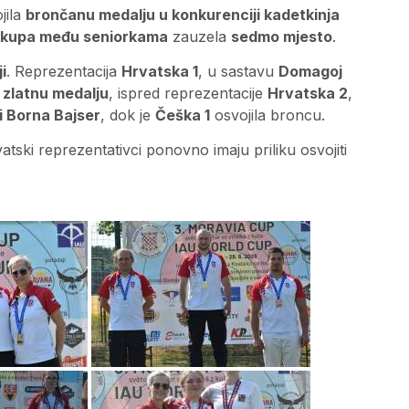
ojila
brončanu medalju u konkurenciji kadetkinja
 kupa među seniorkama
zauzela
sedmo mjesto
.
i
. Reprezentacija
Hrvatska 1
, u sastavu
Domagoj
e
zlatnu medalju
, ispred reprezentacije
Hrvatska 2
,
i Borna Bajser
, dok je
Češka 1
osvojila broncu.
atski reprezentativci ponovno imaju priliku osvojiti