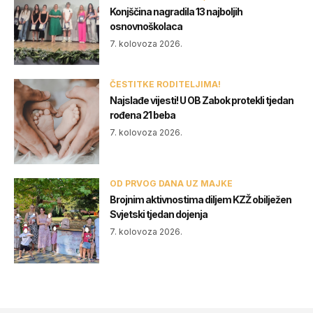
Konjščina nagradila 13 najboljih
osnovnoškolaca
7. kolovoza 2026.
ČESTITKE RODITELJIMA!
Najslađe vijesti! U OB Zabok protekli tjedan
rođena 21 beba
7. kolovoza 2026.
OD PRVOG DANA UZ MAJKE
Brojnim aktivnostima diljem KZŽ obilježen
Svjetski tjedan dojenja
7. kolovoza 2026.