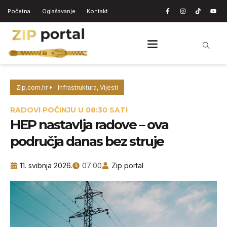
Početna
Oglašavanje
Kontakt
Zip.com.hr
Infrastruktura
,
Vijesti
RADOVI POČINJU U 08:30 SATI
HEP nastavlja radove – ova
područja danas bez struje
11. svibnja 2026.
07:00
Zip portal