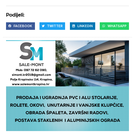
Podijeli:
FACEBOOK
TWITTER
LINKEDIN
WHATSAPP