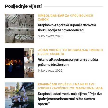
Posljednje vijesti
SIMBOLIČAN DAR ZA OPĆU BOLNICU
ZABOK
Krapinsko-zagorska županija darovala
tisuću bodija za novorođenčad
6. kolovoza 2026.
JEDAN VIKEND, TRI DOGAĐANJA I MNOGO
LIJEPIH SUSRETA
Vikend u Radoboju ispunjen umjetnošću,
pričama i druženjem
6. kolovoza 2026.
KRAPINČANI ODUŠEVILI NA NERETVI I
IZBORILI ZAVRŠNICU 29. MARATONA LAĐA
Krapinski lađari među najboljima: “Prije dva
i pol mjeseca nismo znali ništa o ovom
sportu”