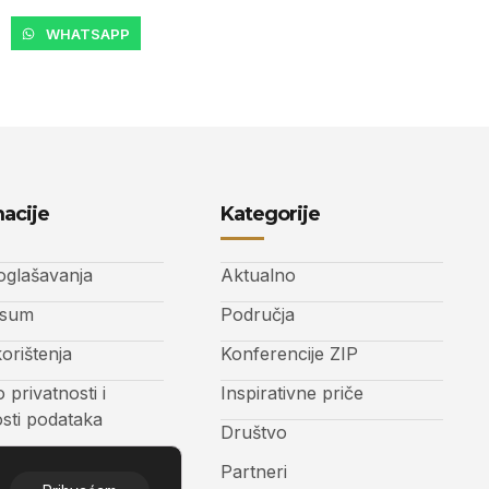
WHATSAPP
acije
Kategorije
 oglašavanja
Aktualno
ssum
Područja
korištenja
Konferencije ZIP
o privatnosti i
Inspirativne priče
osti podataka
Društvo
t
Partneri