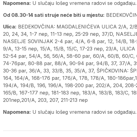
Napomena:
U slučaju lošeg vremena radovi se odgađaju.
Od 08.30-14 sati struje neće biti u mjestu:
BEDEKOVČIN
Ulica:
BEDEKOVČINA: MAGDALENIĆEVA ULICA 2/A, 2/B, 4/A,
20, 24, 34, 1-7 nep, 11-13 nep, 25-29 nep, 37/D, NASELJ
NASELJE SOVINJAK 2-4 par, 4/A, 6-8 par, 12, 14/B, 18-20p
9/A, 13-15 nep, 15/A, 15/B, 15/C, 17-23 nep, 23/A, U
52-54 par, 54/A, 56, 56/A, 58-60 par, 60/A, 60/B, 60/C,
74-76par, 80-88 par, 88/A, 90-94 par, 94/B, 37, 37/
30-36 par, 36/A, 33, 33/B, 35, 35/A, 37, ŠPIČKOVINA: Š
164, 164/A, 168-176 par, 176/A, 178, 178/A, 180-186par,1
194/A, 194/B, 196, 196/A, 198-200 par, 202/A, 204, 208-2
165/B, 167-177 nep, 181-183 nep, 183/A, 183/B, 183/C, 18
201nep,201/A, 203, 207, 211-213 nep
Napomena:
U slučaju lošeg vremena radovi se odgađaju.