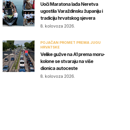
Uoči Maratona lađa Neretva
ugostila Varaždinsku županiju i
tradiciju hrvatskog sjevera
8. kolovoza 2026.
POJAČAN PROMET PREMA JUGU
HRVATSKE
Velike gužve na A1 prema moru-
kolone se stvaraju na više
dionica autoceste
8. kolovoza 2026.