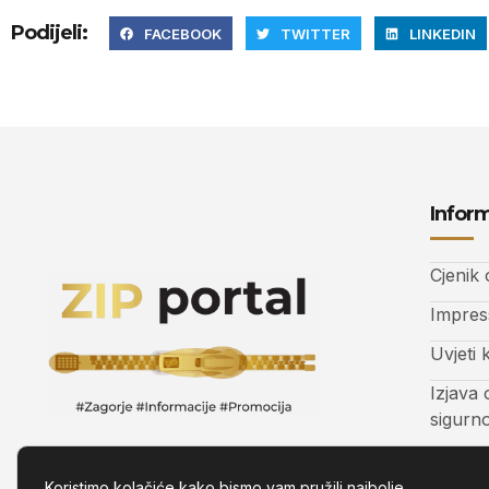
Podijeli:
FACEBOOK
TWITTER
LINKEDIN
Inform
Cjenik
Impre
Uvjeti 
Izjava 
sigurn
Kontak
Koristimo kolačiće kako bismo vam pružili najbolje