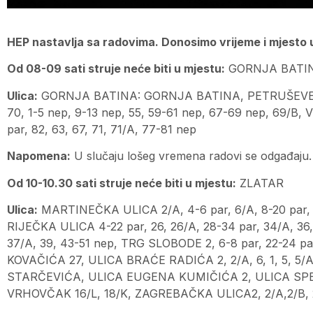
HEP nastavlja sa radovima. Donosimo vrijeme i mjesto u
Od 08-09 sati struje neće biti u mjestu:
GORNJA BATIN
Ulica:
GORNJA BATINA: GORNJA BATINA, PETRUŠEVEC: P
70, 1-5 nep, 9-13 nep, 55, 59-61 nep, 67-69 nep, 69/B
par, 82, 63, 67, 71, 71/A, 77-81 nep
Napomena:
U slučaju lošeg vremena radovi se odgađaju.
Od 10-10.30 sati struje neće biti u mjestu:
ZLATAR
Ulica:
MARTINEČKA ULICA 2/A, 4-6 par, 6/A, 8-20 par, 32
RIJEČKA ULICA 4-22 par, 26, 26/A, 28-34 par, 34/A, 36, 
37/A, 39, 43-51 nep, TRG SLOBODE 2, 6-8 par, 22-24 pa
KOVAČIĆA 27, ULICA BRAĆE RADIĆA 2, 2/A, 6, 1, 5, 5/A,
STARČEVIĆA, ULICA EUGENA KUMIČIĆA 2, ULICA SPE
VRHOVČAK 16/L, 18/K, ZAGREBAČKA ULICA2, 2/A,2/B, 2/C