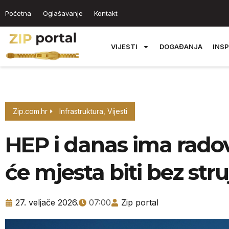
Početna
Oglašavanje
Kontakt
VIJESTI
DOGAĐANJA
INSP
Zip.com.hr
Infrastruktura
,
Vijesti
HEP i danas ima radov
će mjesta biti bez stru
27. veljače 2026.
07:00
Zip portal