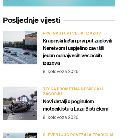
Posljednje vijesti
PRVI NASTUP I VELIKI IZAZOV
Krapinski lađari prvi put zaplovili
Neretvom i uspješno završili
jedan od najvećih veslačkih
izazova
8. kolovoza 2026.
TEŠKA PROMETNA NESREĆA U
ZAGORJU
Novi detalji o poginulom
motociklistu u Lazu Bistričkom
8. kolovoza 2026.
SJEVER I JUG POVEZALA TRADICIJA