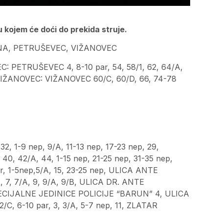
 kojem će doći do prekida struje.
A, PETRUŠEVEC, VIŽANOVEC
ETRUŠEVEC 4, 8-10 par, 54, 58/1, 62, 64/A,
, VIŽANOVEC: VIŽANOVEC 60/C, 60/D, 66, 74-78
, 1-9 nep, 9/A, 11-13 nep, 17-23 nep, 29,
40, 42/A, 44, 1-15 nep, 21-25 nep, 31-35 nep,
r, 1-5nep,5/A, 15, 23-25 nep, ULICA ANTE
 7, 7/A, 9, 9/A, 9/B, ULICA DR. ANTE
CIJALNE JEDINICE POLICIJE “BARUN” 4, ULICA
, 6-10 par, 3, 3/A, 5-7 nep, 11, ZLATAR