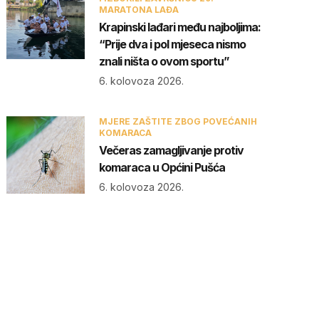
MARATONA LAĐA
Krapinski lađari među najboljima:
“Prije dva i pol mjeseca nismo
znali ništa o ovom sportu”
6. kolovoza 2026.
MJERE ZAŠTITE ZBOG POVEĆANIH
KOMARACA
Večeras zamagljivanje protiv
komaraca u Općini Pušća
6. kolovoza 2026.