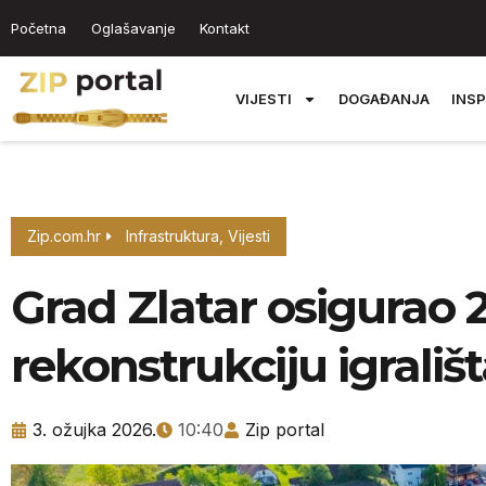
Početna
Oglašavanje
Kontakt
VIJESTI
DOGAĐANJA
INSP
Zip.com.hr
Infrastruktura
,
Vijesti
Grad Zlatar osigurao 
rekonstrukciju igrališ
3. ožujka 2026.
10:40
Zip portal