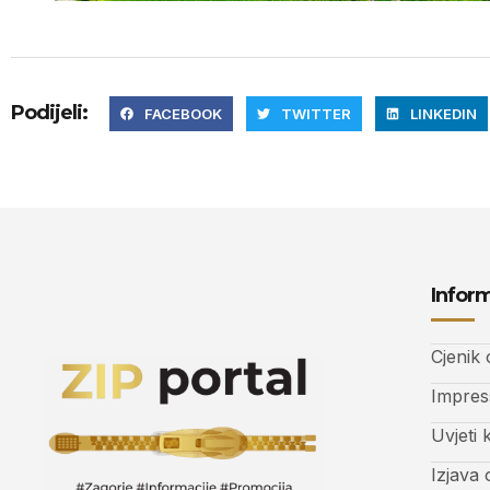
Podijeli:
FACEBOOK
TWITTER
LINKEDIN
Inform
Cjenik
Impre
Uvjeti 
Izjava 