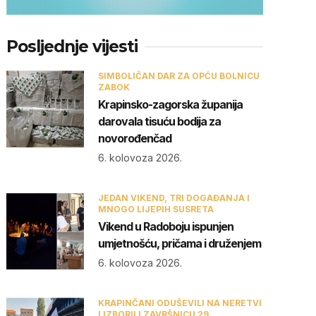
Posljednje vijesti
SIMBOLIČAN DAR ZA OPĆU BOLNICU
ZABOK
Krapinsko-zagorska županija
darovala tisuću bodija za
novorođenčad
6. kolovoza 2026.
JEDAN VIKEND, TRI DOGAĐANJA I
MNOGO LIJEPIH SUSRETA
Vikend u Radoboju ispunjen
umjetnošću, pričama i druženjem
6. kolovoza 2026.
KRAPINČANI ODUŠEVILI NA NERETVI
I IZBORILI ZAVRŠNICU 29.