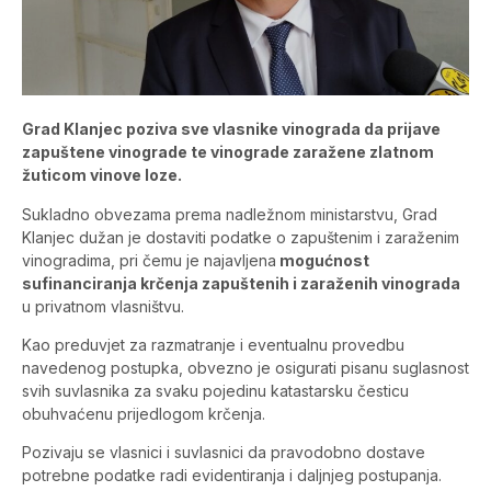
Grad Klanjec poziva sve vlasnike vinograda da prijave
zapuštene vinograde te vinograde zaražene zlatnom
žuticom vinove loze.
Sukladno obvezama prema nadležnom ministarstvu, Grad
Klanjec dužan je dostaviti podatke o zapuštenim i zaraženim
vinogradima, pri čemu je najavljena
mogućnost
sufinanciranja krčenja zapuštenih i zaraženih vinograda
u privatnom vlasništvu.
Kao preduvjet za razmatranje i eventualnu provedbu
navedenog postupka, obvezno je osigurati pisanu suglasnost
svih suvlasnika za svaku pojedinu katastarsku česticu
obuhvaćenu prijedlogom krčenja.
Pozivaju se vlasnici i suvlasnici da pravodobno dostave
potrebne podatke radi evidentiranja i daljnjeg postupanja.