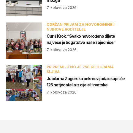
mozga
7. kolovoza 2026.
ODRŽAN PRIJAM ZA NOVOROĐENE I
NJIHOVE RODITELJE
Curiš Krok: “Svako novorođeno dijete
najveće je bogatstvo naše zajednice”
7. kolovoza 2026.
PRIPREMLJENO JE 750 KILOGRAMA
ŠLJIVA
Jubilarna Zagorska pekmezijada okupit će
125 natjecatelja iz cijele Hrvatske
7. kolovoza 2026.