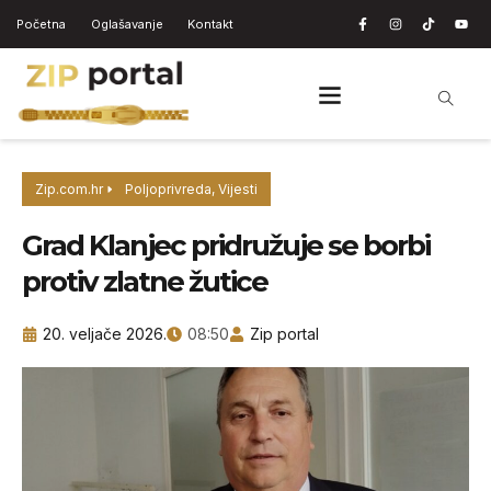
Početna
Oglašavanje
Kontakt
Zip.com.hr
Poljoprivreda
,
Vijesti
Grad Klanjec pridružuje se borbi
protiv zlatne žutice
20. veljače 2026.
08:50
Zip portal