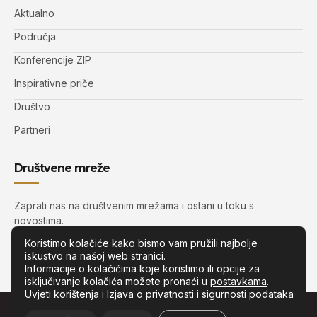
Aktualno
Područja
Konferencije ZIP
Inspirativne priče
Društvo
Partneri
Društvene mreže
Zaprati nas na društvenim mrežama i ostani u toku s
novostima.
Koristimo kolačiće kako bismo vam pružili najbolje
iskustvo na našoj web stranici.
Informacije o kolačićima koje koristimo ili opcije za
isključivanje kolačića možete pronaći u
postavkama
.
Uvjeti korištenja
i
Izjava o privatnosti i sigurnosti podataka
© Copyright –
Zip.com.hr
– Sva prava pridržana.