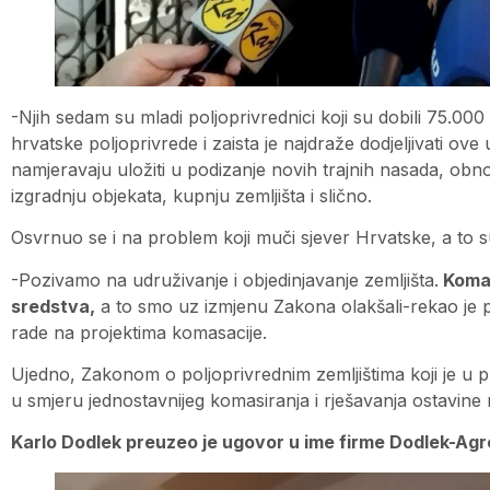
-Njih sedam su mladi poljoprivrednici koji su dobili 75.0
hrvatske poljoprivrede i zaista je najdraže dodjeljivati o
namjeravaju uložiti u podizanje novih trajnih nasada, ob
izgradnju objekata, kupnju zemljišta i slično.
Osvrnuo se i na problem koji muči sjever Hrvatske, a to s
-Pozivamo na udruživanje i objedinjavanje zemljišta.
Komas
sredstva,
a to smo uz izmjenu Zakona olakšali-rekao je p
rade na projektima komasacije.
Ujedno, Zakonom o poljoprivrednim zemljištima koji je u 
u smjeru jednostavnijeg komasiranja i rješavanja ostavine 
Karlo Dodlek preuzeo je ugovor u ime firme Dodlek-Agr