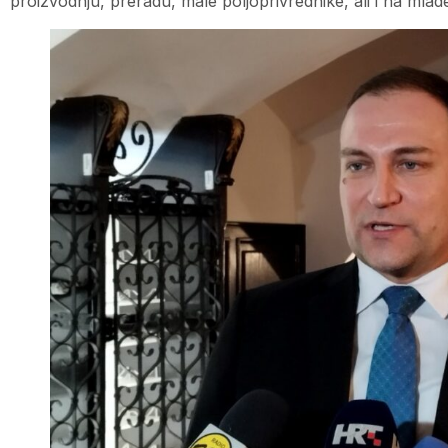
proizvodnju, preradu, male poljoprivrednike, ali i na mlad