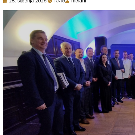
28. siječnja 2026.
10:19
melani