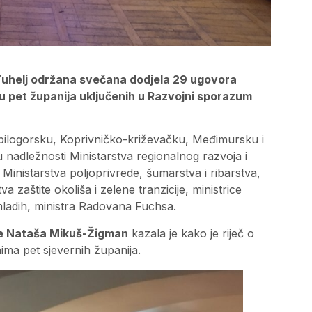
Tuhelj održana svečana dodjela 29 ugovora
 u pet županija uključenih u Razvojni sporazum
bilogorsku, Koprivničko-križevačku, Međimursku i
nadležnosti Ministarstva regionalnog razvoja i
inistarstva poljoprivrede, šumarstva i ribarstva,
a zaštite okoliša i zelene tranzicije, ministrice
mladih, ministra Radovana Fuchsa.
ije Nataša Mikuš-Žigman
kazala je kako je riječ o
ma pet sjevernih županija.