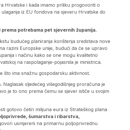
ra Hrvatske i kada imamo priliku progovoriti o
ru ulaganja iz EU fondova na sjeveru Hrvatske do
H prema potrebama pet sjevernih županija.
ekstu budućeg planiranja korištenja sredstava nove
 na razini Europske unije, budući da će se upravo
upanija i načinu kako se one mogu kvalitetno
vatskoj na raspolaganje-pojasnila je ministrica.
e što ima snažnu gospodarsku aktivnost.
. Naglasak sljedećeg višegodišnjeg proračuna je
vo je to ono prema čemu se sjever ističe u svojim
ti gotovo četiri milijuna eura iz Strateškog plana
oljoprivrede, šumarstva i ribarstva,
govori usmjereni na primarnu poljoprivrednu