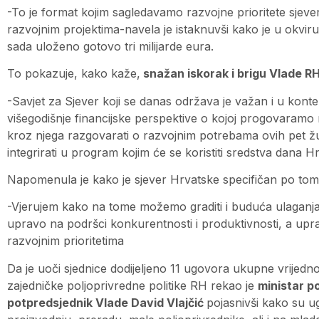
-To je format kojim sagledavamo razvojne prioritete sjeve
razvojnim projektima-navela je istaknuvši kako je u okvi
sada uloženo gotovo tri milijarde eura.
To pokazuje, kako kaže,
snažan iskorak i brigu Vlade R
-Savjet za Sjever koji se danas održava je važan i u kont
višegodišnje financijske perspektive o kojoj progovaramo
kroz njega razgovarati o razvojnim potrebama ovih pet ž
integrirati u program kojim će se koristiti sredstva dana Hr
Napomenula je kako je sjever Hrvatske specifičan po tom
-Vjerujem kako na tome možemo graditi i buduća ulaganja
upravo na podršci konkurentnosti i produktivnosti, a upra
razvojnim prioritetima
Da je uoči sjednice dodijeljeno 11 ugovora ukupne vrijednos
zajedničke poljoprivredne politike RH rekao je
ministar p
potpredsjednik Vlade David Vlajčić
pojasnivši kako su u