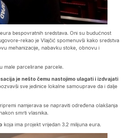
00 eura bespovratnih sredstava. Oni su budućnost
ve ugovore-rekao je Vlajčić spomenuvši kako sredstva
novu mehanizacije, nabavku stoke, obnovu i
u male parcelirane parcele.
acija je nešto čemu nastojimo ulagati i izdvajati
ozvavši sve jedinice lokalne samouprave da i dalje
pripremi namjerava se napraviti određena olakšanja
nakon smrti vlasnika.
o
koja ima projekt vrijedan 3.2 milijuna eura.