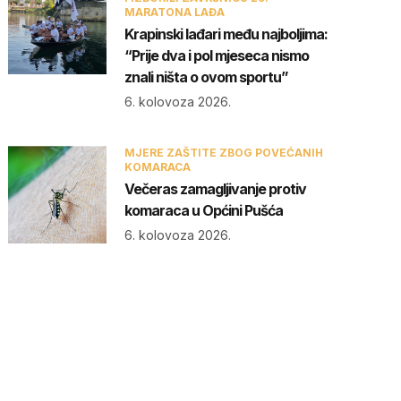
MARATONA LAĐA
Krapinski lađari među najboljima:
“Prije dva i pol mjeseca nismo
znali ništa o ovom sportu”
6. kolovoza 2026.
MJERE ZAŠTITE ZBOG POVEĆANIH
KOMARACA
Večeras zamagljivanje protiv
komaraca u Općini Pušća
6. kolovoza 2026.