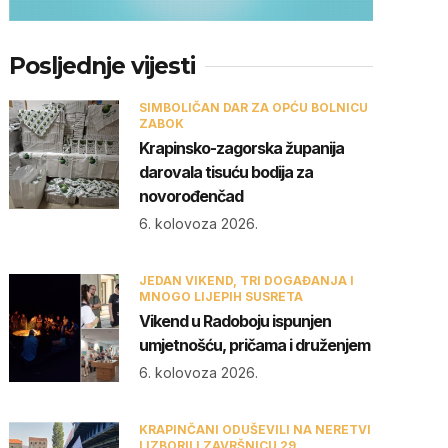
Posljednje vijesti
SIMBOLIČAN DAR ZA OPĆU BOLNICU
ZABOK
Krapinsko-zagorska županija
darovala tisuću bodija za
novorođenčad
6. kolovoza 2026.
JEDAN VIKEND, TRI DOGAĐANJA I
MNOGO LIJEPIH SUSRETA
Vikend u Radoboju ispunjen
umjetnošću, pričama i druženjem
6. kolovoza 2026.
KRAPINČANI ODUŠEVILI NA NERETVI
I IZBORILI ZAVRŠNICU 29.