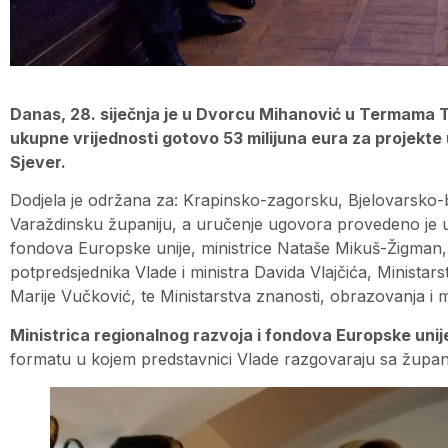
Danas, 28. siječnja je u Dvorcu Mihanović u Termama 
ukupne vrijednosti gotovo 53 milijuna eura za projekte
Sjever.
Dodjela je održana za: Krapinsko-zagorsku, Bjelovarsko-
Varaždinsku županiju, a uručenje ugovora provedeno je u 
fondova Europske unije, ministrice Nataše Mikuš-Žigman, M
potpredsjednika Vlade i ministra Davida Vlajčića, Ministarstv
Marije Vučković, te Ministarstva znanosti, obrazovanja i 
Ministrica regionalnog razvoja i fondova Europske un
formatu u kojem predstavnici Vlade razgovaraju sa župani