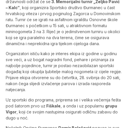
državnosti održat će se
3. Memorijalni turnir „Željko Pavić
– Kalc“
, koji organizira Sportsko društvo Đurmanec u čast
hrvatskog viteza i prvog poginulog Zagorca u Domovinskom
ratu. Turnir će se igrati na asfaltnom igralištu Osnovne škole
Đurmanec s početkom u 15 sati, u atraktivnom formatu
mininogometa 3 na 3. Riječ je o jedinstvenom turniru u okolici
koji se igra paralelno na dva terena, čime se osigurava
dinamična i neprekidna igra tijekom cijeloga dana.
Organizatori ističu kako je interes ekipa iz godine u godinu
sve veći, a uz bogat nagradni fond, pehare i priznanja za
najbolje pojedince, turnir je postao nezaobilazan sportski
događaj koji okuplja ljubitelje malog nogometa iz cijele regije.
Prijave ekipa otvorene su do četvrtka, 28. svibnja do 20 sati,
nakon čega slijedi izvlačenje parova i izrada rasporeda
natjecanja.
Uz sportski dio programa, priprema se i velika večernja fešta
pod šatorom prvo uz
Fiškale
, a onda i uz popularnu
grupu
Vigor
, koji će svojim nastupima osigurati odličnu zabavu do
dugo u noć.
Načelnik Općine Đurmanec
Damir Belošević
pozvao je sve