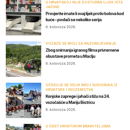
U HRVATSKOJ NIJE DOSTUPAN LIJEK ISTE
JAČINE
Provjerite imate li ovaj lijek protiv bolova kod
kuće – povlači se nekoliko serija
6. kolovoza 2026.
VOZAČE SE MOLI ZA RAZUMIJEVANJE
Zbog snimanja igranog filma privremene
obustave prometa u Maclju
6. kolovoza 2026.
OČEKUJE SE VELIK BROJ SUDIONIKA IZ
HRVATSKE I INOZEMSTVA
Konjske zaprege i jahači stižu na 24.
vozočašće u Mariju Bistricu
6. kolovoza 2026.
U ČAST HRVATSKIM BRANITELJIMA