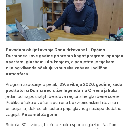
Povodom obilježavanja Dana državnosti, Općina
Đurmanec i ove godine priprema bogat program ispunjen
sportom, glazbom i druženjem, a posjetitelje tijekom
cijelog vikenda očekuju vrhunska zabava i odlična
atmosfera.
Program započinje u petak,
29. svibnja 2026. godine, kada
pod šator u Đurmanec stiže legendarna Crvena jabuka
,
jedan od najpoznatijih bendova regionalne glazbene scene.
Publiku očekuje večer ispunjena bezvremenskim hitovima i
emocijama, dok će atmosferu prije glavnog nastupa dodatno
zagrijati
Ansambl Zagorje.
Subota, 30. svibnja, bit će u znaku sporta i glazbe. Na Dan