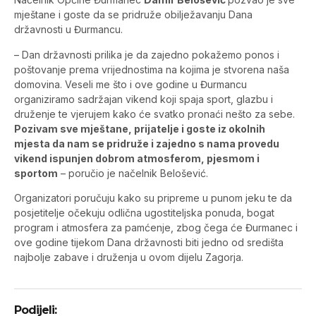
mještane i goste da se pridruže obilježavanju Dana
državnosti u Đurmancu.
– Dan državnosti prilika je da zajedno pokažemo ponos i
poštovanje prema vrijednostima na kojima je stvorena naša
domovina. Veseli me što i ove godine u Đurmancu
organiziramo sadržajan vikend koji spaja sport, glazbu i
druženje te vjerujem kako će svatko pronaći nešto za sebe.
Pozivam sve mještane, prijatelje i goste iz okolnih
mjesta da nam se pridruže i zajedno s nama provedu
vikend ispunjen dobrom atmosferom, pjesmom i
sportom
– poručio je načelnik Belošević.
Organizatori poručuju kako su pripreme u punom jeku te da
posjetitelje očekuju odlična ugostiteljska ponuda, bogat
program i atmosfera za pamćenje, zbog čega će Đurmanec i
ove godine tijekom Dana državnosti biti jedno od središta
najbolje zabave i druženja u ovom dijelu Zagorja.
Podijeli: