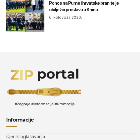
Ponos na Pume i hrvatske branitelje
obilježio proslavu u Kninu
6. kolovoza 2026.
Informacije
Cjenik oglašavanja