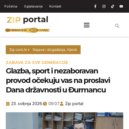
Početna
Oglašavanje
Kontakt
Zip.com.hr
Najave i događanja
,
Vijesti
ZABAVA ZA SVE GENERACIJE
Glazba, sport i nezaboravan
provod očekuju vas na proslavi
Dana državnosti u Đurmancu
23. svibnja 2026.
09:07
Zip portal