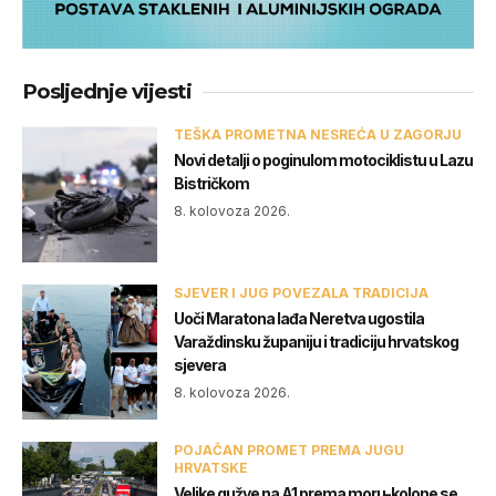
Posljednje vijesti
TEŠKA PROMETNA NESREĆA U ZAGORJU
Novi detalji o poginulom motociklistu u Lazu
Bistričkom
8. kolovoza 2026.
SJEVER I JUG POVEZALA TRADICIJA
Uoči Maratona lađa Neretva ugostila
Varaždinsku županiju i tradiciju hrvatskog
sjevera
8. kolovoza 2026.
POJAČAN PROMET PREMA JUGU
HRVATSKE
Velike gužve na A1 prema moru-kolone se