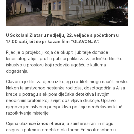
U Sokolani Zlatar u nedjelju, 22. veljače s početkom u
17:00 sati, bit će prikazan film “GLAVONJA”.
Riječ je o projekciji koja će okupiti ljubitelje domaće
kinematografije i pružiti publici priliku za zajedničko filmsko
iskustvo u prostoru koji redovito ugošćuje kulturna
događanja.
Glavonja je film za djecu iz kojeg i roditelji mogu naučiti nešto.
Nakon tajanstvenog nestanka roditelja, desetogodišnja Alisa
kreće u potragu s ekipom dječaka detektiva i svojim
neobičnim bratom koji svijet doživljava drukčije. Upravo
njegova jedinstvena perspektiva postaje neočekivani ključ
razotkrivanja misterije.
Cijena ulaznice
iznosi 4 eura,
a zainteresirani ih mogu
osigurati putem internetske platforme
Entrio
ili osobno u