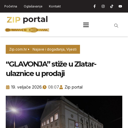
Početna
Oglašavanje
Kontakt
Zip.com.hr
Najave i događanja
,
Vijesti
“GLAVONJA” stiže u Zlatar-
ulaznice u prodaji
19. veljače 2026.
08:07
Zip portal