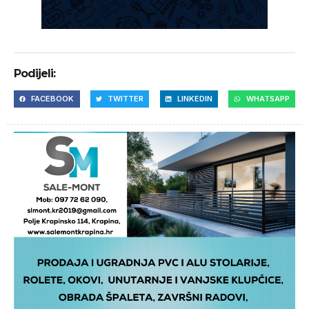
Podijeli:
FACEBOOK
TWITTER
LINKEDIN
WHATSAPP