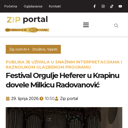
Početna
Oglašavanje
Kontakt
Zip.com.hr
Društvo
,
Vijesti
PUBLIKA JE UŽIVALA U SNAŽNIM INTERPRETACIJAMA I
RAZNOLIKOM GLAZBENOM PROGRAMU
Festival Orgulje Heferer u Krapinu
dovele Milkicu Radovanović
29. lipnja 2026.
10:50
Zip portal