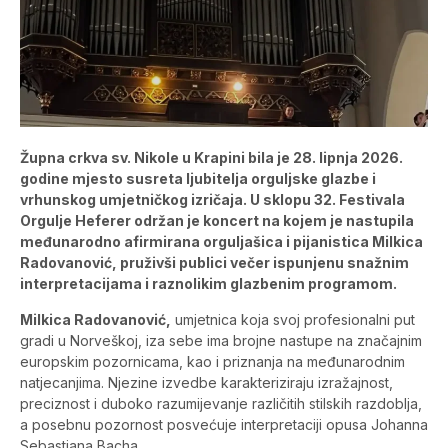
Župna crkva sv. Nikole u Krapini bila je 28. lipnja 2026.
godine mjesto susreta ljubitelja orguljske glazbe i
vrhunskog umjetničkog izričaja. U sklopu 32. Festivala
Orgulje Heferer održan je koncert na kojem je nastupila
međunarodno afirmirana orguljašica i pijanistica Milkica
Radovanović, pruživši publici večer ispunjenu snažnim
interpretacijama i raznolikim glazbenim programom.
Milkica Radovanović,
umjetnica koja svoj profesionalni put
gradi u Norveškoj, iza sebe ima brojne nastupe na značajnim
europskim pozornicama, kao i priznanja na međunarodnim
natjecanjima. Njezine izvedbe karakteriziraju izražajnost,
preciznost i duboko razumijevanje različitih stilskih razdoblja,
a posebnu pozornost posvećuje interpretaciji opusa Johanna
Sebastiana Bacha.