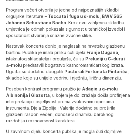
Program večeri otvorila je jedna od najpoznatijih skladbi
orguljske literature –
Toccata i fuga u d-molu, BWV 565
Johanna Sebastiana Bacha
. Kroz ovu zahtjevnu skladbu
umjetnica je odmah pokazala sigurnost u tehničkoj izvedbi i
sposobnost stvaranja snažne zvučne slike.
Nastavak koncerta donio je naglasak na hrvatsku glazbenu
baštinu. Publika je imala priliku čuti djela
Franje Dugana
,
istaknutog skladatelja i orguljaša, čiji su
Preludiji u C-duru i
a-molu
predstavili bogatstvo kasnoromantičarskog izraza.
Ugođaj su dodatno obogatili
Pastorali Fortunata Pintarića
,
skladbe koje su unijele vedrinu i nježniju, liričnu dimenziju.
Poseban kontrast programu pružio je
Adagio u g-molu
Albinonija i Giazotta
, u kojem je do izražaja došla profinjena
interpretacija i osjetljivost prema zvukovnim nijansama
instrumenta. Djela Zipolija i Valerija dodatno su proširila
glazbeni raspon večeri, donoseći dinamiku baroknog
razdoblja i raznovrsnost karaktera.
U završnom dijelu koncerta publika je mogla čuti dojmljive