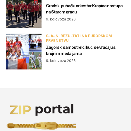
Gradski puhački orkestar Krapina nastupa
na Starom gradu
9. kolovoza 2026.
SJAJNI REZULTATI NA EUROPSKOM
PRVENSTVU
Zagorski samostrelci kući se vraćaju s
brojnim medaljama
9. kolovoza 2026.