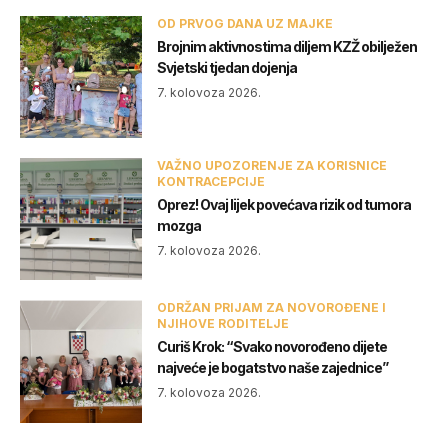
OD PRVOG DANA UZ MAJKE
Brojnim aktivnostima diljem KZŽ obilježen
Svjetski tjedan dojenja
7. kolovoza 2026.
VAŽNO UPOZORENJE ZA KORISNICE
KONTRACEPCIJE
Oprez! Ovaj lijek povećava rizik od tumora
mozga
7. kolovoza 2026.
ODRŽAN PRIJAM ZA NOVOROĐENE I
NJIHOVE RODITELJE
Curiš Krok: “Svako novorođeno dijete
najveće je bogatstvo naše zajednice”
7. kolovoza 2026.