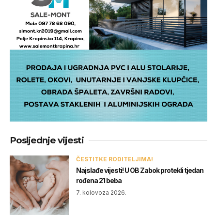
Posljednje vijesti
ČESTITKE RODITELJIMA!
Najslađe vijesti! U OB Zabok protekli tjedan
rođena 21 beba
7. kolovoza 2026.