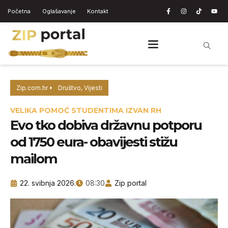
Početna
Oglašavanje
Kontakt
Zip.com.hr
Društvo
,
Vijesti
VELIKA POMOĆ STUDENTIMA IZVAN RH
Evo tko dobiva državnu potporu
od 1750 eura- obavijesti stižu
mailom
22. svibnja 2026.
08:30
Zip portal