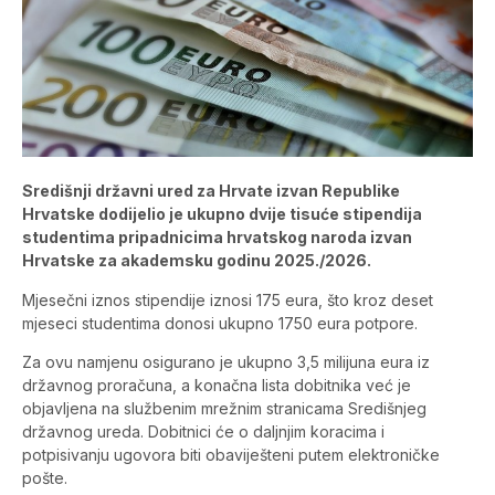
Središnji državni ured za Hrvate izvan Republike
Hrvatske dodijelio je ukupno dvije tisuće stipendija
studentima pripadnicima hrvatskog naroda izvan
Hrvatske za akademsku godinu 2025./2026.
Mjesečni iznos stipendije iznosi 175 eura, što kroz deset
mjeseci studentima donosi ukupno 1750 eura potpore.
Za ovu namjenu osigurano je ukupno 3,5 milijuna eura iz
državnog proračuna, a konačna lista dobitnika već je
objavljena na službenim mrežnim stranicama Središnjeg
državnog ureda. Dobitnici će o daljnjim koracima i
potpisivanju ugovora biti obaviješteni putem elektroničke
pošte.