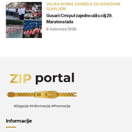
VELIKA BORBA ZAVRŠILA ZAJEDNIČKIM
SLAVLJEM
Gusari i Crni put zajedno ušli u cilj 29.
Maratona lađa
9. kolovoza 2026.
Informacije