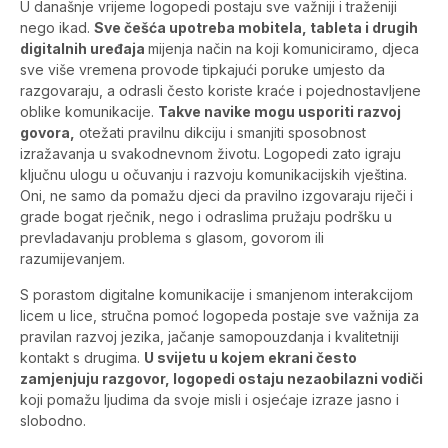
U današnje vrijeme logopedi postaju sve važniji i traženiji
nego ikad.
Sve češća upotreba mobitela, tableta i drugih
digitalnih uređaja
mijenja način na koji komuniciramo, djeca
sve više vremena provode tipkajući poruke umjesto da
razgovaraju, a odrasli često koriste kraće i pojednostavljene
oblike komunikacije.
Takve navike mogu usporiti razvoj
govora,
otežati pravilnu dikciju i smanjiti sposobnost
izražavanja u svakodnevnom životu. Logopedi zato igraju
ključnu ulogu u očuvanju i razvoju komunikacijskih vještina.
Oni, ne samo da pomažu djeci da pravilno izgovaraju riječi i
grade bogat rječnik, nego i odraslima pružaju podršku u
prevladavanju problema s glasom, govorom ili
razumijevanjem.
S porastom digitalne komunikacije i smanjenom interakcijom
licem u lice, stručna pomoć logopeda postaje sve važnija za
pravilan razvoj jezika, jačanje samopouzdanja i kvalitetniji
kontakt s drugima.
U svijetu u kojem ekrani često
zamjenjuju razgovor, logopedi ostaju nezaobilazni vodiči
koji pomažu ljudima da svoje misli i osjećaje izraze jasno i
slobodno.