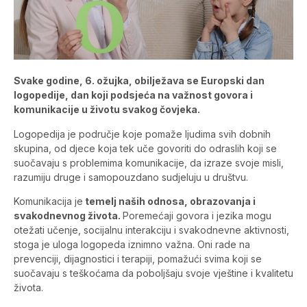
Svake godine, 6. ožujka, obilježava se Europski dan
logopedije, dan koji podsjeća na važnost govora i
komunikacije u životu svakog čovjeka.
Logopedija je područje koje pomaže ljudima svih dobnih
skupina, od djece koja tek uče govoriti do odraslih koji se
suočavaju s problemima komunikacije, da izraze svoje misli,
razumiju druge i samopouzdano sudjeluju u društvu.
Komunikacija je
temelj naših odnosa, obrazovanja i
svakodnevnog života.
Poremećaji govora i jezika mogu
otežati učenje, socijalnu interakciju i svakodnevne aktivnosti,
stoga je uloga logopeda iznimno važna. Oni rade na
prevenciji, dijagnostici i terapiji, pomažući svima koji se
suočavaju s teškoćama da poboljšaju svoje vještine i kvalitetu
života.