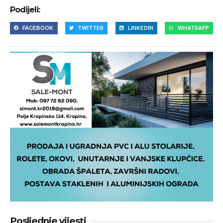
Podijeli:
FACEBOOK
TWITTER
LINKEDIN
WHATSAPP
Posljednje vijesti