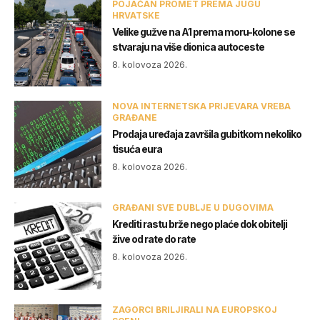
POJAČAN PROMET PREMA JUGU
HRVATSKE
Velike gužve na A1 prema moru-kolone se
stvaraju na više dionica autoceste
8. kolovoza 2026.
NOVA INTERNETSKA PRIJEVARA VREBA
GRAĐANE
Prodaja uređaja završila gubitkom nekoliko
tisuća eura
8. kolovoza 2026.
GRAĐANI SVE DUBLJE U DUGOVIMA
Krediti rastu brže nego plaće dok obitelji
žive od rate do rate
8. kolovoza 2026.
ZAGORCI BRILJIRALI NA EUROPSKOJ