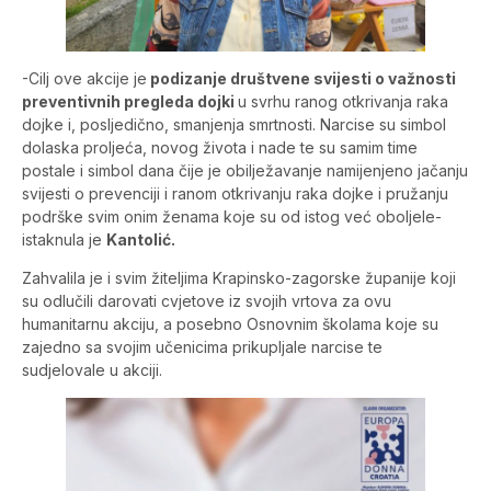
-Cilj ove akcije je
podizanje društvene svijesti o važnosti
preventivnih pregleda dojki
u svrhu ranog otkrivanja raka
dojke i, posljedično, smanjenja smrtnosti. Narcise su simbol
dolaska proljeća, novog života i nade te su samim time
postale i simbol dana čije je obilježavanje namijenjeno jačanju
svijesti o prevenciji i ranom otkrivanju raka dojke i pružanju
podrške svim onim ženama koje su od istog već oboljele-
istaknula je
Kantolić.
Zahvalila je i svim žiteljima Krapinsko-zagorske županije koji
su odlučili darovati cvjetove iz svojih vrtova za ovu
humanitarnu akciju, a posebno Osnovnim školama koje su
zajedno sa svojim učenicima prikupljale narcise te
sudjelovale u akciji.