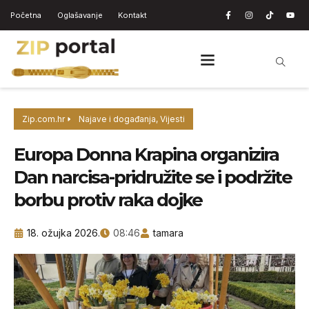
Početna
Oglašavanje
Kontakt
Zip.com.hr
Najave i događanja
,
Vijesti
Europa Donna Krapina organizira
Dan narcisa-pridružite se i podržite
borbu protiv raka dojke
18. ožujka 2026.
08:46
tamara