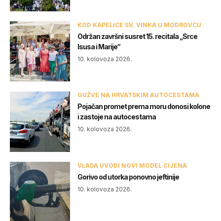
KOD KAPELICE SV. VINKA U MODROVCU
Održan završni susret 15. recitala „Srce
Isusa i Marije“
10. kolovoza 2026.
GUŽVE NA HRVATSKIM AUTOCESTAMA
Pojačan promet prema moru donosi kolone
i zastoje na autocestama
10. kolovoza 2026.
VLADA UVODI NOVI MODEL CIJENA
Gorivo od utorka ponovno jeftinije
10. kolovoza 2026.