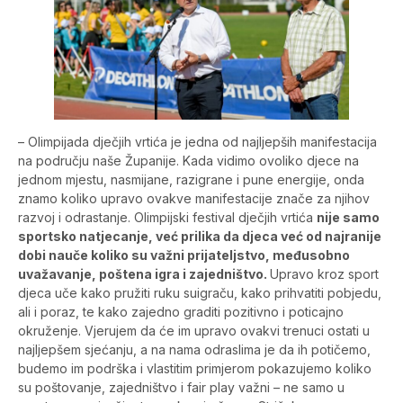
– Olimpijada dječjih vrtića je jedna od najljepših manifestacija
na području naše Županije. Kada vidimo ovoliko djece na
jednom mjestu, nasmijane, razigrane i pune energije, onda
znamo koliko upravo ovakve manifestacije znače za njihov
razvoj i odrastanje. Olimpijski festival dječjih vrtića
nije samo
sportsko natjecanje, već prilika da djeca već od najranije
dobi nauče koliko su važni prijateljstvo, međusobno
uvažavanje, poštena igra i zajedništvo.
Upravo kroz sport
djeca uče kako pružiti ruku suigraču, kako prihvatiti pobjedu,
ali i poraz, te kako zajedno graditi pozitivno i poticajno
okruženje. Vjerujem da će im upravo ovakvi trenuci ostati u
najljepšem sjećanju, a na nama odraslima je da ih potičemo,
budemo im podrška i vlastitim primjerom pokazujemo koliko
su poštovanje, zajedništvo i fair play važni – ne samo u