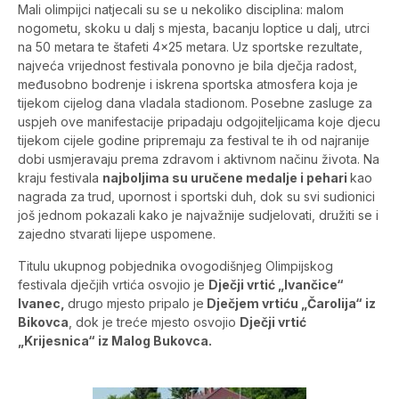
Mali olimpijci natjecali su se u nekoliko disciplina: malom
nogometu, skoku u dalj s mjesta, bacanju loptice u dalj, utrci
na 50 metara te štafeti 4×25 metara. Uz sportske rezultate,
najveća vrijednost festivala ponovno je bila dječja radost,
međusobno bodrenje i iskrena sportska atmosfera koja je
tijekom cijelog dana vladala stadionom. Posebne zasluge za
uspjeh ove manifestacije pripadaju odgojiteljicama koje djecu
tijekom cijele godine pripremaju za festival te ih od najranije
dobi usmjeravaju prema zdravom i aktivnom načinu života. Na
kraju festivala
najboljima su uručene medalje i pehari
kao
nagrada za trud, upornost i sportski duh, dok su svi sudionici
još jednom pokazali kako je najvažnije sudjelovati, družiti se i
zajedno stvarati lijepe uspomene.
Titulu ukupnog pobjednika ovogodišnjeg Olimpijskog
festivala dječjih vrtića osvojio je
Dječji vrtić „Ivančice“
Ivanec,
drugo mjesto pripalo je
Dječjem vrtiću „Čarolija“ iz
Bikovca
, dok je treće mjesto osvojio
Dječji vrtić
„Krijesnica“ iz Malog Bukovca.