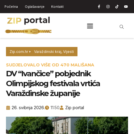
Početna
Oglašavanje
Kontakt
Zip.com.hr
Varaždinski kraj
,
Vijesti
SUDJELOVALO VIŠE OD 470 MALIŠANA
DV “Ivančice” pobjednik
Olimpijskog festivala vrtića
Varaždinske županije
26. svibnja 2026.
11:50
Zip portal