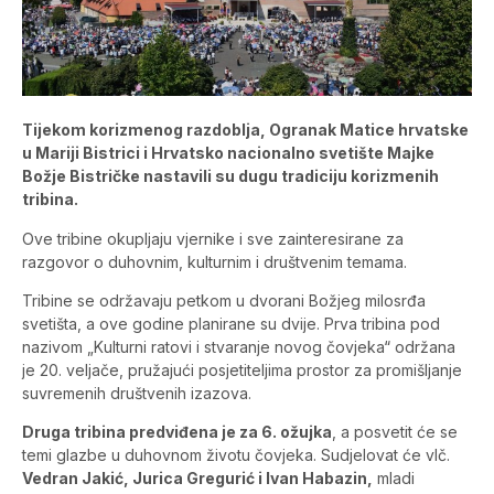
Tijekom korizmenog razdoblja, Ogranak Matice hrvatske
u Mariji Bistrici i Hrvatsko nacionalno svetište Majke
Božje Bistričke nastavili su dugu tradiciju korizmenih
tribina.
Ove tribine okupljaju vjernike i sve zainteresirane za
razgovor o duhovnim, kulturnim i društvenim temama.
Tribine se održavaju petkom u dvorani Božjeg milosrđa
svetišta, a ove godine planirane su dvije. Prva tribina pod
nazivom „Kulturni ratovi i stvaranje novog čovjeka“ održana
je 20. veljače, pružajući posjetiteljima prostor za promišljanje
suvremenih društvenih izazova.
Druga tribina predviđena je za 6. ožujka
, a posvetit će se
temi glazbe u duhovnom životu čovjeka. Sudjelovat će vlč.
Vedran Jakić, Jurica Gregurić i Ivan Habazin,
mladi