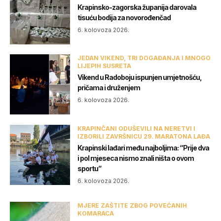
Krapinsko-zagorska županija darovala
tisuću bodija za novorođenčad
6. kolovoza 2026.
JEDAN VIKEND, TRI DOGAĐANJA I MNOGO
LIJEPIH SUSRETA
Vikend u Radoboju ispunjen umjetnošću,
pričama i druženjem
6. kolovoza 2026.
KRAPINČANI ODUŠEVILI NA NERETVI I
IZBORILI ZAVRŠNICU 29. MARATONA LAĐA
Krapinski lađari među najboljima: “Prije dva
i pol mjeseca nismo znali ništa o ovom
sportu”
6. kolovoza 2026.
MJERE ZAŠTITE ZBOG POVEĆANIH
KOMARACA