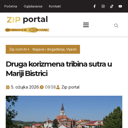
Početna
Oglašavanje
Kontakt
Zip.com.hr
Najave i događanja
,
Vijesti
Druga korizmena tribina sutra u
Mariji Bistrici
5. ožujka 2026.
09:58
Zip portal