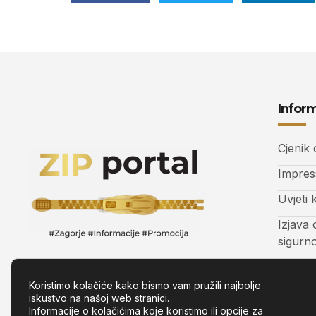
Inform
Cjenik
Impre
Uvjeti 
Izjava 
sigurn
Kontak
Koristimo kolačiće kako bismo vam pružili najbolje
iskustvo na našoj web stranici.
Informacije o kolačićima koje koristimo ili opcije za