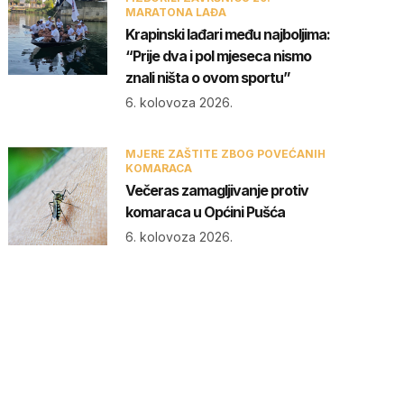
MARATONA LAĐA
Krapinski lađari među najboljima:
“Prije dva i pol mjeseca nismo
znali ništa o ovom sportu”
6. kolovoza 2026.
MJERE ZAŠTITE ZBOG POVEĆANIH
KOMARACA
Večeras zamagljivanje protiv
komaraca u Općini Pušća
6. kolovoza 2026.