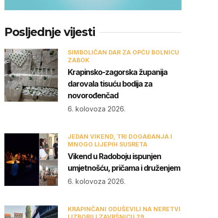
Posljednje vijesti
SIMBOLIČAN DAR ZA OPĆU BOLNICU
ZABOK
Krapinsko-zagorska županija
darovala tisuću bodija za
novorođenčad
6. kolovoza 2026.
JEDAN VIKEND, TRI DOGAĐANJA I
MNOGO LIJEPIH SUSRETA
Vikend u Radoboju ispunjen
umjetnošću, pričama i druženjem
6. kolovoza 2026.
KRAPINČANI ODUŠEVILI NA NERETVI
I IZBORILI ZAVRŠNICU 29.