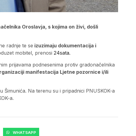
čelnika Oroslavja, s kojima on živi, došli
e radnje te se
izuzimaju dokumentacija i
 oduzet mobitel, prenosi
24sata.
nim prijavama podnesenima protiv gradonačelnika
anizaciji manifestacija Ljetne pozornice i/ili
ju Šimunića. Na terenu su i pripadnici PNUSKOK-a
KOK-a.
WHATSAPP