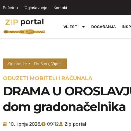
Početna
Oglašavanje
Kontakt
VIJESTI
DOGAĐANJA
INSP
Zip.com.hr
Društvo
,
Vijesti
ODUZETI MOBITELI I RAČUNALA
DRAMA U OROSLAVJU
dom gradonačelnika
10. lipnja 2026.
09:12
Zip portal