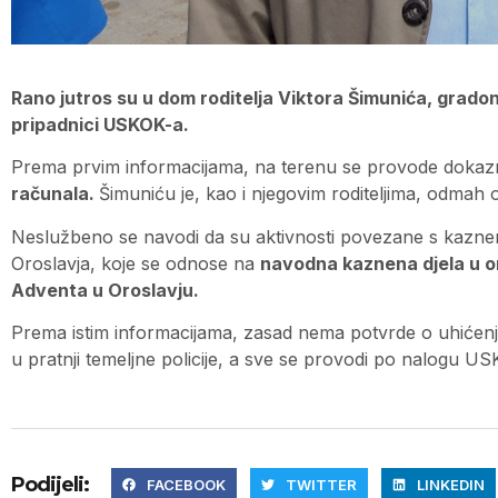
Rano jutros su u dom roditelja Viktora Šimunića, gradona
pripadnici USKOK-a.
Prema prvim informacijama, na terenu se provode dokazn
računala.
Šimuniću je, kao i njegovim roditeljima, odmah
Neslužbeno se navodi da su aktivnosti povezane s kazne
Oroslavja, koje se odnose na
navodna kaznena djela u org
Adventa u Oroslavju.
Prema istim informacijama, zasad nema potvrde o uhićen
u pratnji temeljne policije, a sve se provodi po nalogu US
Podijeli:
FACEBOOK
TWITTER
LINKEDIN