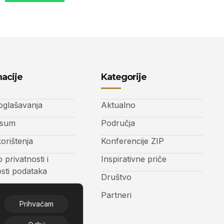
acije
Kategorije
 oglašavanja
Aktualno
ssum
Područja
korištenja
Konferencije ZIP
o privatnosti i
Inspirativne priče
osti podataka
Društvo
t
Partneri
Prihvaćam