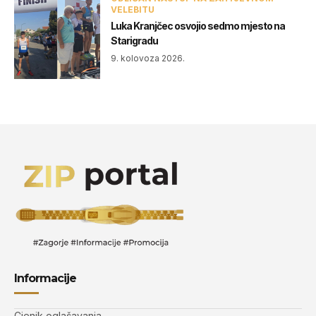
VELEBITU
Luka Kranjčec osvojio sedmo mjesto na
Starigradu
9. kolovoza 2026.
Informacije
Cjenik oglašavanja