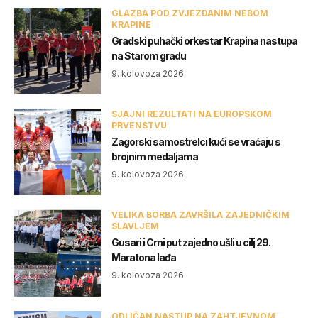
GLAZBA POD ZVJEZDANIM NEBOM
KRAPINE
Gradski puhački orkestar Krapina nastupa
na Starom gradu
9. kolovoza 2026.
SJAJNI REZULTATI NA EUROPSKOM
PRVENSTVU
Zagorski samostrelci kući se vraćaju s
brojnim medaljama
9. kolovoza 2026.
VELIKA BORBA ZAVRŠILA ZAJEDNIČKIM
SLAVLJEM
Gusari i Crni put zajedno ušli u cilj 29.
Maratona lađa
9. kolovoza 2026.
ODLIČAN NASTUP NA ZAHTJEVNOM