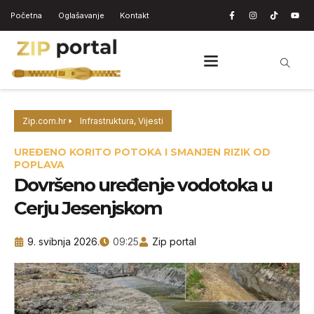
Početna
Oglašavanje
Kontakt
Zip.com.hr
Infrastruktura
,
Vijesti
UREĐENO KORITO POTOKA I SMANJEN RIZIK OD
POPLAVA
Dovršeno uređenje vodotoka u
Cerju Jesenjskom
9. svibnja 2026.
09:25
Zip portal