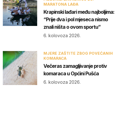
MARATONA LAĐA
Krapinski lađari među najboljima:
“Prije dva i pol mjeseca nismo
znali ništa o ovom sportu”
6. kolovoza 2026.
MJERE ZAŠTITE ZBOG POVEĆANIH
KOMARACA
Večeras zamagljivanje protiv
komaraca u Općini Pušća
6. kolovoza 2026.