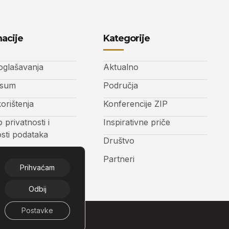
acije
Kategorije
 oglašavanja
Aktualno
ssum
Područja
korištenja
Konferencije ZIP
o privatnosti i
Inspirativne priče
osti podataka
Društvo
t
Partneri
Prihvaćam
Odbij
Postavke