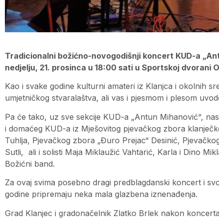
Tradicionalni božićno-novogodišnji koncert KUD-a „An
nedjelju, 21. prosinca u 18:00 sati u Sportskoj dvorani
Kao i svake godine kulturni amateri iz Klanjca i okolnih s
umjetničkog stvaralaštva, ali vas i pjesmom i plesom uvo
Pa će tako, uz sve sekcije KUD-a „Antun Mihanović“, nastupi
i domaćeg KUD-a iz Mješovitog pjevačkog zbora klanječk
Tuhlja, Pjevačkog zbora „Đuro Prejac“ Desinić, Pjevačkog
Sutli, ali i solisti Maja Miklaužić Vahtarić, Karla i Dino M
Božićni band.
Za ovaj svima posebno dragi predblagdanski koncert i svo
godine pripremaju neka mala glazbena iznenađenja.
Grad Klanjec i gradonačelnik Zlatko Brlek nakon koncerta