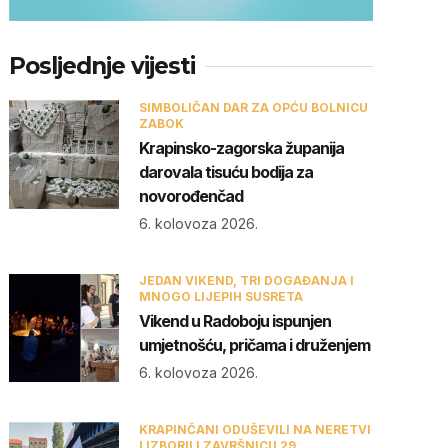
Posljednje vijesti
SIMBOLIČAN DAR ZA OPĆU BOLNICU
ZABOK
Krapinsko-zagorska županija
darovala tisuću bodija za
novorođenčad
6. kolovoza 2026.
JEDAN VIKEND, TRI DOGAĐANJA I
MNOGO LIJEPIH SUSRETA
Vikend u Radoboju ispunjen
umjetnošću, pričama i druženjem
6. kolovoza 2026.
KRAPINČANI ODUŠEVILI NA NERETVI
I IZBORILI ZAVRŠNICU 29.