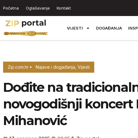
Početna
Oglašavanje
Kontakt
VIJESTI
DOGAĐANJA
INSP
Zip.com.hr
Najave i događanja
,
Vijesti
Dođite na tradicionaln
novogodišnji koncert
Mihanović