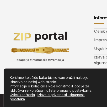
Inform
Cjenik
Impre
Uvjeti 
Izjava 
sigurn
Kontak
Koristimo kolačiće kako bismo vam pružili najbolje
iskustvo na našoj web stranici.
Informacije o kolačićima koje koristimo ili opcije za
isključivanje kolačića možete pronaći u
postavkama
.
Uvjeti korištenja
i
Izjava o privatnosti i sigurnosti
podataka
© Copyright –
Zip.com.hr
– Sva prava pridržana.