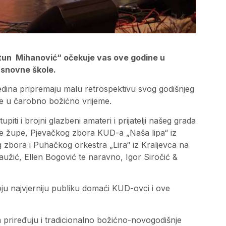
tun Mihanović“ očekuje vas ove godine u
 Osnovne škole.
redina pripremaju malu retrospektivu svog godišnjeg
de u čarobno božićno vrijeme.
ti i brojni glazbeni amateri i prijatelji našeg grada
e župe, Pjevačkog zbora KUD-a „Naša lipa“ iz
 zbora i Puhačkog orkestra „Lira“ iz Kraljevca na
iklaužić, Ellen Bogović te naravno, Igor Siročić &
ju najvjerniju publiku domaći KUD-ovci i ove
 priređuju i tradicionalno božićno-novogodišnje