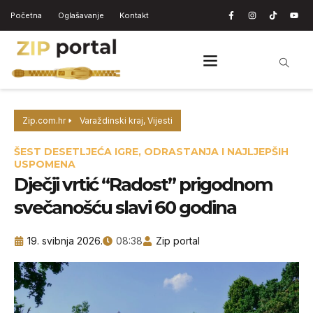
Početna
Oglašavanje
Kontakt
Zip.com.hr
Varaždinski kraj
,
Vijesti
ŠEST DESETLJEĆA IGRE, ODRASTANJA I NAJLJEPŠIH
USPOMENA
Dječji vrtić “Radost” prigodnom
svečanošću slavi 60 godina
19. svibnja 2026.
08:38
Zip portal