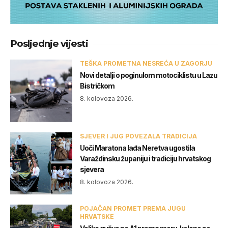
Posljednje vijesti
TEŠKA PROMETNA NESREĆA U ZAGORJU
Novi detalji o poginulom motociklistu u Lazu
Bistričkom
8. kolovoza 2026.
SJEVER I JUG POVEZALA TRADICIJA
Uoči Maratona lađa Neretva ugostila
Varaždinsku županiju i tradiciju hrvatskog
sjevera
8. kolovoza 2026.
POJAČAN PROMET PREMA JUGU
HRVATSKE