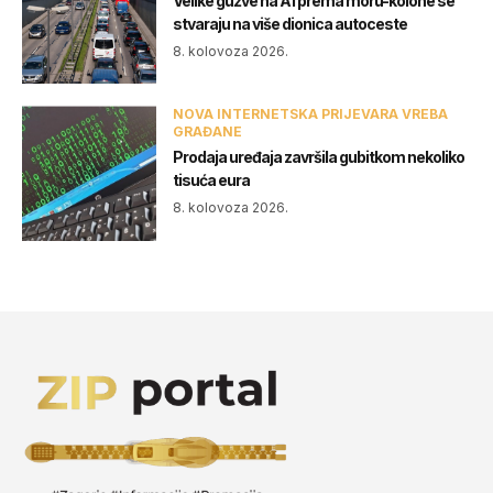
Velike gužve na A1 prema moru-kolone se
stvaraju na više dionica autoceste
8. kolovoza 2026.
NOVA INTERNETSKA PRIJEVARA VREBA
GRAĐANE
Prodaja uređaja završila gubitkom nekoliko
tisuća eura
8. kolovoza 2026.