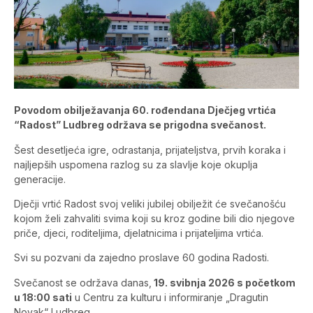
Povodom obilježavanja 60. rođendana Dječjeg vrtića
“Radost” Ludbreg održava se prigodna svečanost.
Šest desetljeća igre, odrastanja, prijateljstva, prvih koraka i
najljepših uspomena razlog su za slavlje koje okuplja
generacije.
Dječji vrtić Radost svoj veliki jubilej obilježit će svečanošću
kojom želi zahvaliti svima koji su kroz godine bili dio njegove
priče, djeci, roditeljima, djelatnicima i prijateljima vrtića.
Svi su pozvani da zajedno proslave 60 godina Radosti.
Svečanost se održava danas,
19. svibnja 2026 s početkom
u 18:00 sati
u Centru za kulturu i informiranje „Dragutin
Novak“ Ludbreg.