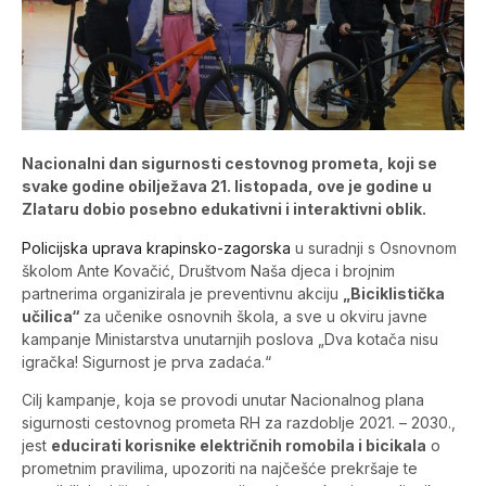
Nacionalni dan sigurnosti cestovnog prometa, koji se
svake godine obilježava 21. listopada, ove je godine u
Zlataru dobio posebno edukativni i interaktivni oblik.
Policijska uprava krapinsko-zagorska
u suradnji s Osnovnom
školom Ante Kovačić, Društvom Naša djeca i brojnim
partnerima organizirala je preventivnu akciju
„Biciklistička
učilica“
za učenike osnovnih škola, a sve u okviru javne
kampanje Ministarstva unutarnjih poslova „Dva kotača nisu
igračka! Sigurnost je prva zadaća.“
Cilj kampanje, koja se provodi unutar Nacionalnog plana
sigurnosti cestovnog prometa RH za razdoblje 2021. – 2030.,
jest
educirati korisnike električnih romobila i bicikala
o
prometnim pravilima, upozoriti na najčešće prekršaje te