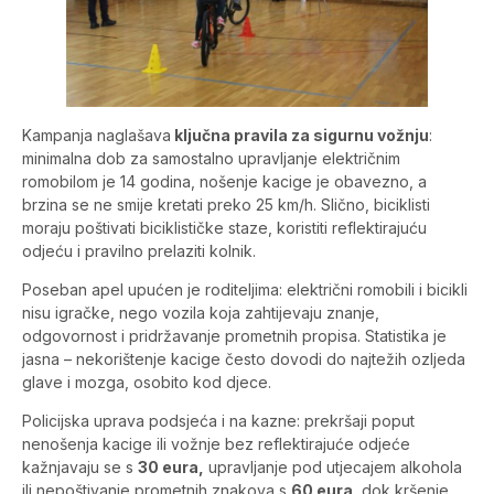
Kampanja naglašava
ključna pravila za sigurnu vožnju
:
minimalna dob za samostalno upravljanje električnim
romobilom je 14 godina, nošenje kacige je obavezno, a
brzina se ne smije kretati preko 25 km/h. Slično, biciklisti
moraju poštivati biciklističke staze, koristiti reflektirajuću
odjeću i pravilno prelaziti kolnik.
Poseban apel upućen je roditeljima: električni romobili i bicikli
nisu igračke, nego vozila koja zahtijevaju znanje,
odgovornost i pridržavanje prometnih propisa. Statistika je
jasna – nekorištenje kacige često dovodi do najtežih ozljeda
glave i mozga, osobito kod djece.
Policijska uprava podsjeća i na kazne: prekršaji poput
nenošenja kacige ili vožnje bez reflektirajuće odjeće
kažnjavaju se s
30 eura,
upravljanje pod utjecajem alkohola
ili nepoštivanje prometnih znakova s
60 eura,
dok kršenje