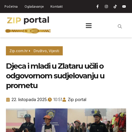
Početna
Oglašavanje
Kontakt
Zip.com.hr
Društvo
,
Vijesti
Djeca i mladi u Zlataru učili o
odgovornom sudjelovanju u
prometu
22. listopada 2025.
10:51
Zip portal