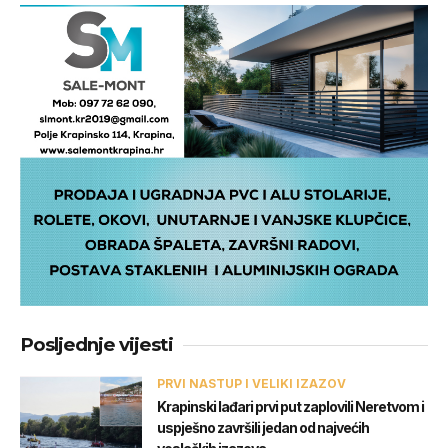
Posljednje vijesti
PRVI NASTUP I VELIKI IZAZOV
Krapinski lađari prvi put zaplovili Neretvom i
uspješno završili jedan od najvećih