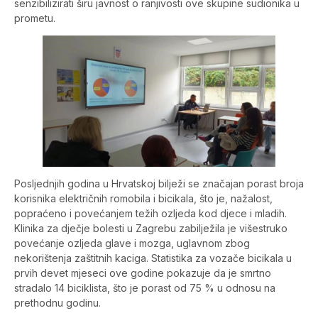
senzibilizirati širu javnost o ranjivosti ove skupine sudionika u
prometu.
Posljednjih godina u Hrvatskoj bilježi se značajan porast broja
korisnika električnih romobila i bicikala, što je, nažalost,
popraćeno i povećanjem težih ozljeda kod djece i mladih.
Klinika za dječje bolesti u Zagrebu zabilježila je višestruko
povećanje ozljeda glave i mozga, uglavnom zbog
nekorištenja zaštitnih kaciga. Statistika za vozače bicikala u
prvih devet mjeseci ove godine pokazuje da je smrtno
stradalo 14 biciklista, što je porast od 75 % u odnosu na
prethodnu godinu.