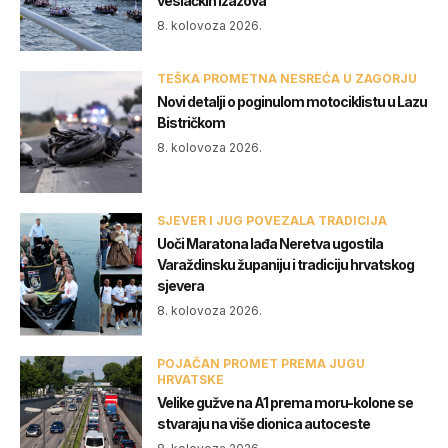
veslačkih izazova
8. kolovoza 2026.
TEŠKA PROMETNA NESREĆA U ZAGORJU
Novi detalji o poginulom motociklistu u Lazu
Bistričkom
8. kolovoza 2026.
SJEVER I JUG POVEZALA TRADICIJA
Uoči Maratona lađa Neretva ugostila
Varaždinsku županiju i tradiciju hrvatskog
sjevera
8. kolovoza 2026.
POJAČAN PROMET PREMA JUGU
HRVATSKE
Velike gužve na A1 prema moru-kolone se
stvaraju na više dionica autoceste