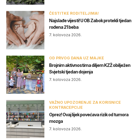
ČESTITKE RODITELJIMA!
Najslađe vijesti! U OB Zabok protekli tjedan
rođena 21 beba
7. kolovoza 2026.
OD PRVOG DANA UZ MAJKE
Brojnim aktivnostima diljem KZŽ obilježen
Svjetski tjedan dojenja
7. kolovoza 2026.
VAŽNO UPOZORENJE ZA KORISNICE
KONTRACEPCIJE
Oprez! Ovaj lijek povećava rizik od tumora
mozga
7. kolovoza 2026.