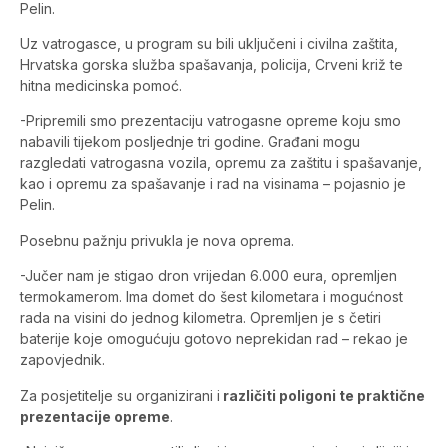
Pelin.
Uz vatrogasce, u program su bili uključeni i civilna zaštita,
Hrvatska gorska služba spašavanja, policija, Crveni križ te
hitna medicinska pomoć.
-Pripremili smo prezentaciju vatrogasne opreme koju smo
nabavili tijekom posljednje tri godine. Građani mogu
razgledati vatrogasna vozila, opremu za zaštitu i spašavanje,
kao i opremu za spašavanje i rad na visinama – pojasnio je
Pelin.
Posebnu pažnju privukla je nova oprema.
-Jučer nam je stigao dron vrijedan 6.000 eura, opremljen
termokamerom. Ima domet do šest kilometara i mogućnost
rada na visini do jednog kilometra. Opremljen je s četiri
baterije koje omogućuju gotovo neprekidan rad – rekao je
zapovjednik.
Za posjetitelje su organizirani i
različiti poligoni te praktične
prezentacije opreme
.