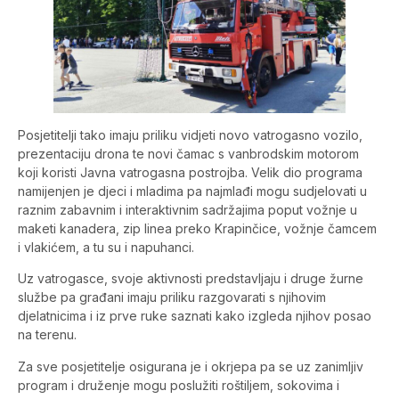
Posjetitelji tako imaju priliku vidjeti novo vatrogasno vozilo,
prezentaciju drona te novi čamac s vanbrodskim motorom
koji koristi Javna vatrogasna postrojba. Velik dio programa
namijenjen je djeci i mladima pa najmlađi mogu sudjelovati u
raznim zabavnim i interaktivnim sadržajima poput vožnje u
maketi kanadera, zip linea preko Krapinčice, vožnje čamcem
i vlakićem, a tu su i napuhanci.
Uz vatrogasce, svoje aktivnosti predstavljaju i druge žurne
službe pa građani imaju priliku razgovarati s njihovim
djelatnicima i iz prve ruke saznati kako izgleda njihov posao
na terenu.
Za sve posjetitelje osigurana je i okrjepa pa se uz zanimljiv
program i druženje mogu poslužiti roštiljem, sokovima i