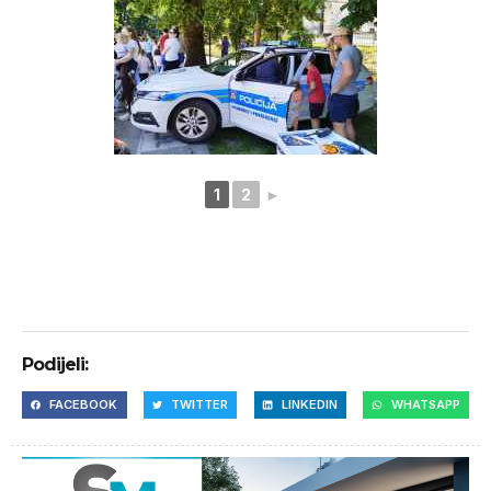
1
2
►
Podijeli:
FACEBOOK
TWITTER
LINKEDIN
WHATSAPP