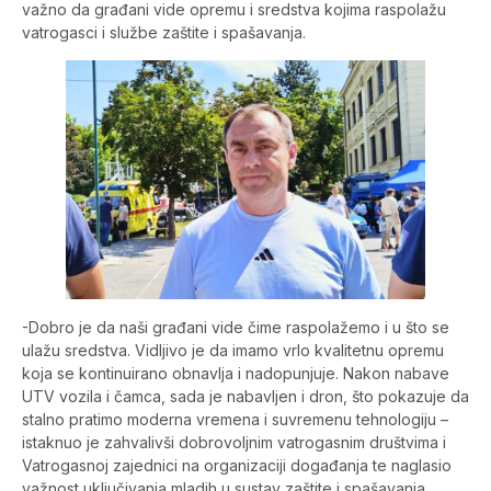
važno da građani vide opremu i sredstva kojima raspolažu
vatrogasci i službe zaštite i spašavanja.
-Dobro je da naši građani vide čime raspolažemo i u što se
ulažu sredstva. Vidljivo je da imamo vrlo kvalitetnu opremu
koja se kontinuirano obnavlja i nadopunjuje. Nakon nabave
UTV vozila i čamca, sada je nabavljen i dron, što pokazuje da
stalno pratimo moderna vremena i suvremenu tehnologiju –
istaknuo je zahvalivši dobrovoljnim vatrogasnim društvima i
Vatrogasnoj zajednici na organizaciji događanja te naglasio
važnost uključivanja mladih u sustav zaštite i spašavanja.