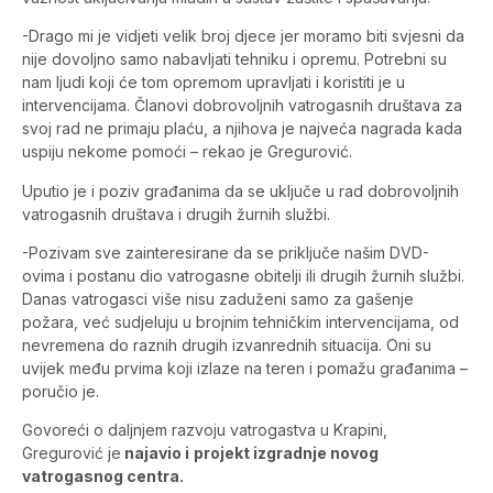
-Drago mi je vidjeti velik broj djece jer moramo biti svjesni da
nije dovoljno samo nabavljati tehniku i opremu. Potrebni su
nam ljudi koji će tom opremom upravljati i koristiti je u
intervencijama. Članovi dobrovoljnih vatrogasnih društava za
svoj rad ne primaju plaću, a njihova je najveća nagrada kada
uspiju nekome pomoći – rekao je Gregurović.
Uputio je i poziv građanima da se uključe u rad dobrovoljnih
vatrogasnih društava i drugih žurnih službi.
-Pozivam sve zainteresirane da se priključe našim DVD-
ovima i postanu dio vatrogasne obitelji ili drugih žurnih službi.
Danas vatrogasci više nisu zaduženi samo za gašenje
požara, već sudjeluju u brojnim tehničkim intervencijama, od
nevremena do raznih drugih izvanrednih situacija. Oni su
uvijek među prvima koji izlaze na teren i pomažu građanima –
poručio je.
Govoreći o daljnjem razvoju vatrogastva u Krapini,
Gregurović je
najavio i
projekt izgradnje novog
vatrogasnog centra.