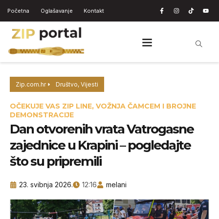
Početna
Oglašavanje
Kontakt
Zip.com.hr
Društvo
,
Vijesti
OČEKUJE VAS ZIP LINE, VOŽNJA ČAMCEM I BROJNE
DEMONSTRACIJE
Dan otvorenih vrata Vatrogasne
zajednice u Krapini – pogledajte
što su pripremili
23. svibnja 2026.
12:16
melani