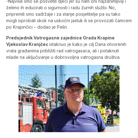
-Najviše smo se posvetili djeci jer su nam oni najzanimljiviji i
želimo ih educirati o sigurnosti i radu žurnih službi. No,
pripremili smo sadržaje i za starije posjetitelje pa su tako
mogli isprobati skok na uskočni jastuk ili se provozati čamcem
po Krapinčici – dodao je Pelin.
Predsjednik Vatrogasne zajednice Grada Krapine
Vjekoslav Kranjčec
istaknuo je kako je cilj Dana otvorenih
vrata građanima približiti rad vatrogasaca, ali i potaknuti
mlade na uključivanje u dobrovoljna vatrogasna društva.