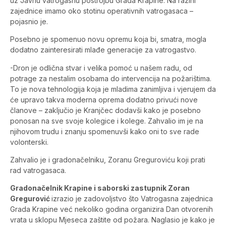
uz Javnu vatrogasnu postrojbu Grada Krapine. Na razini
zajednice imamo oko stotinu operativnih vatrogasaca –
pojasnio je.
Posebno je spomenuo novu opremu koja bi, smatra, mogla
dodatno zainteresirati mlađe generacije za vatrogastvo.
-Dron je odlična stvar i velika pomoć u našem radu, od
potrage za nestalim osobama do intervencija na požarištima.
To je nova tehnologija koja je mladima zanimljiva i vjerujem da
će upravo takva moderna oprema dodatno privući nove
članove – zaključio je Kranjčec dodavši kako je posebno
ponosan na sve svoje kolegice i kolege. Zahvalio im je na
njihovom trudu i znanju spomenuvši kako oni to sve rade
volonterski.
Zahvalio je i gradonačelniku, Zoranu Greguroviću koji prati
rad vatrogasaca.
Gradonačelnik Krapine i saborski zastupnik Zoran
Gregurović
izrazio je zadovoljstvo što Vatrogasna zajednica
Grada Krapine već nekoliko godina organizira Dan otvorenih
vrata u sklopu Mjeseca zaštite od požara. Naglasio je kako je