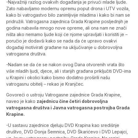
-Najvažniji razlog ovakvih događanja je privući mlade ljude.
Zato nabavljamo modernu opremu poput drona i UTV vozila,
kako bi vatrogastvo bilo zanimljivije mladima i kako bi nam se
pridružili. Vatrogasna zajednica Grada Krapine posljednjih je
godina nabavila mnogo nove opreme, ali ona nam ne znači
ništa ako nemamo ljude koji će njome upravljati i koristiti je –
poručio je dodavši kako se nada da će upravo ovakvi
događaji motivirati građane na uključivanje u dobrovoljna
vatrogasna društva.
-Nadam se da će se nakon ovog Dana otvorenih vrata što
više mladih ljudi, djece, ali i starijih građana priključiti DVD-ima
u Krapini i okolici kako bismo dodatno proširili našu
vatrogasnu obitelj – rekao je Kranjčec.
Govoreći o ustroju Vatrogasne zajednice Grada Krapine,
naveo je kako
zajednicu čine četiri dobrovoljna
vatrogasna društva i Javna vatrogasna postrojba Grada
Krapine.
-U sastavu zajednice djeluju DVD Krapina kao središnje
društvo, DVD Donja Šemnica, DVD Škarićevo i DVD Lepajci,