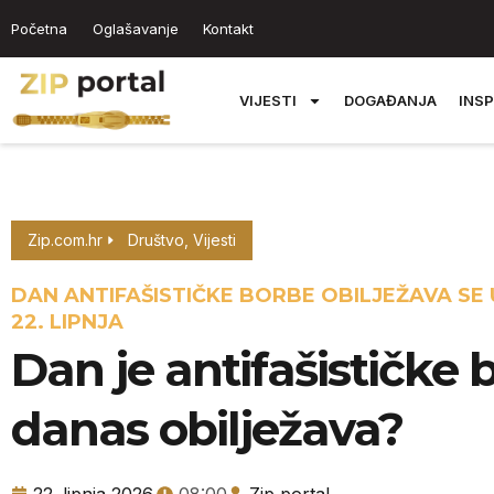
Početna
Oglašavanje
Kontakt
VIJESTI
DOGAĐANJA
INSP
Zip.com.hr
Društvo
,
Vijesti
DAN ANTIFAŠISTIČKE BORBE OBILJEŽAVA SE
22. LIPNJA
Dan je antifašističke b
danas obilježava?