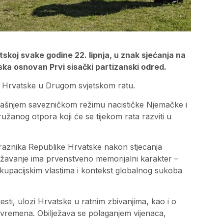
tskoj svake godine 22. lipnja, u znak sjećanja na
iska osnovan Prvi sisački partizanski odred.
ju Hrvatske u Drugom svjetskom ratu.
 tadašnjem savezničkom režimu nacističke Njemačke i
oružanog otpora koji će se tijekom rata razviti u
praznika Republike Hrvatske nakon stjecanja
ežavanje ima prvenstveno memorijalni karakter –
okupacijskim vlastima i kontekst globalnog sukoba
jesti, ulozi Hrvatske u ratnim zbivanjima, kao i o
g vremena. Obilježava se polaganjem vijenaca,