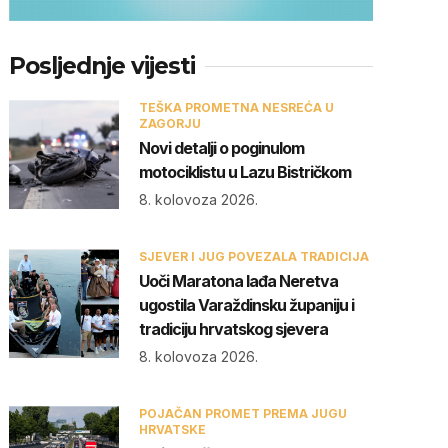
Posljednje vijesti
TEŠKA PROMETNA NESREĆA U
ZAGORJU
Novi detalji o poginulom
motociklistu u Lazu Bistričkom
8. kolovoza 2026.
SJEVER I JUG POVEZALA TRADICIJA
Uoči Maratona lađa Neretva
ugostila Varaždinsku županiju i
tradiciju hrvatskog sjevera
8. kolovoza 2026.
POJAČAN PROMET PREMA JUGU
HRVATSKE