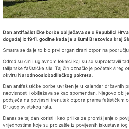
Dan antifašističke borbe obilježava se u Republici Hrva
događaj iz 1941. godine kada je u šumi Brezovica kraj S
Smatra se da je to bio prvi organizirani otpor na područ
Odred su činili uglavnom lokalci koji su se suprotstavili
talijanske fašističke sile. Taj čin označio je početak šireg 
okviru
Narodnooslobodilačkog pokreta.
Dan antifašističke borbe uvršten je u kalendar državnih 
neovisnosti i obilježava se kao spomendan. Njegovo obilj
podsjeća na povijesni trenutak otpora prema fašističkim 
Drugog svjetskog rata.
Danas se taj dan koristi i kao prilika za promišljanje o povi
vrijednostima koje su proizašle iz povijesnih iskustava to