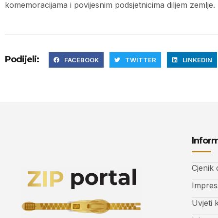
komemoracijama i povijesnim podsjetnicima diljem zemlje.
Podijeli:
FACEBOOK
TWITTER
LINKEDIN
Inform
Cjenik
Impre
Uvjeti 