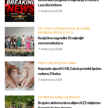
Lazu Bistričkom
7. kolovoza 2026.
ČETVERO UČENIKA SVIH JE OSAM
RAZREDA PROŠLO S 5,0
Konjščina nagradila 13 najboljih
osnovnoškolaca
7. kolovoza 2026.
ČESTITKE RODITELJIMA!
Najslađe vijesti! U OB Zabok protekli tjedan
rođena 21 beba
7. kolovoza 2026.
OD PRVOG DANA UZ MAJKE
Brojnim aktivnostima diljem KZŽ obilježen
Svjetski tjedan dojenja