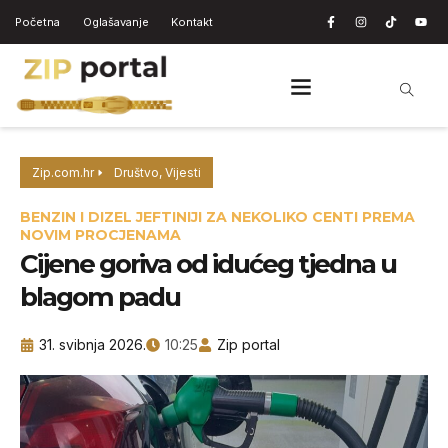
Početna
Oglašavanje
Kontakt
Zip.com.hr
Društvo
,
Vijesti
BENZIN I DIZEL JEFTINIJI ZA NEKOLIKO CENTI PREMA
NOVIM PROCJENAMA
Cijene goriva od idućeg tjedna u
blagom padu
31. svibnja 2026.
10:25
Zip portal