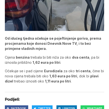
Od idućeg tjedna očekuje se pojeftinjenje goriva, prema
procjenama koje donosi Dnevnik Nove TV, i to bez
primjene vladinih mjera.
Cijena
benzina
trebala bi biti niža za oko
dva centa
, pa bi
iznosila približno
1,62 eura po litri
.
Očekuje se i pad cijene
Eurodizela
za oko
tri centa
, čime bi
nova cijena trebala biti oko
1,63 eura po litri
, dok bi
plavi
dizel
trebao iznositi oko
1,11 eura po litri
.
Podijeli:
FACEBOOK
TWITTER
LINKEDIN
WHATSAPP