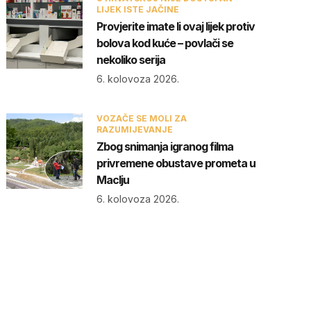
LIJEK ISTE JAČINE
Provjerite imate li ovaj lijek protiv
bolova kod kuće – povlači se
nekoliko serija
6. kolovoza 2026.
VOZAČE SE MOLI ZA
RAZUMIJEVANJE
Zbog snimanja igranog filma
privremene obustave prometa u
Maclju
6. kolovoza 2026.