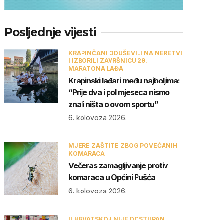
Posljednje vijesti
KRAPINČANI ODUŠEVILI NA NERETVI
I IZBORILI ZAVRŠNICU 29.
MARATONA LAĐA
Krapinski lađari među najboljima:
“Prije dva i pol mjeseca nismo
znali ništa o ovom sportu”
6. kolovoza 2026.
MJERE ZAŠTITE ZBOG POVEĆANIH
KOMARACA
Večeras zamagljivanje protiv
komaraca u Općini Pušća
6. kolovoza 2026.
U HRVATSKOJ NIJE DOSTUPAN