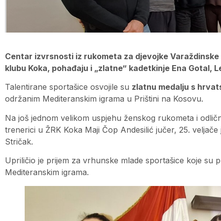
Centar izvrsnosti iz rukometa za djevojke Varaždinske
klubu Koka, pohađaju i „zlatne“ kadetkinje Ena Gotal, L
Talentirane sportašice osvojile su
zlatnu medalju s hrva
održanim Mediteranskim igrama u Prištini na Kosovu.
Na još jednom velikom uspjehu ženskog rukometa i odličn
trenerici u ŽRK Koka Maji Čop Andesilić jučer, 25. veljače
Stričak.
Upriličio je prijem za vrhunske mlade sportašice koje su p
Mediteranskim igrama.