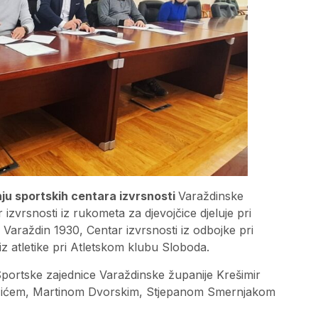
nju sportskih centara izvrsnosti
Varaždinske
izvrsnosti iz rukometa za djevojčice djeluje pri
raždin 1930, Centar izvrsnosti iz odbojke pri
 atletike pri Atletskom klubu Sloboda.
Sportske zajednice Varaždinske županije Krešimir
žićem, Martinom Dvorskim, Stjepanom Smernjakom