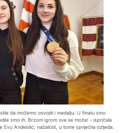
lile da možemo osvojiti i medalju. U finalu smo
edile smo ih. Brzom igrom sve se može! – ispričale
 je Evu Andesilić, nažalost, u tome spriječila ozljeda.