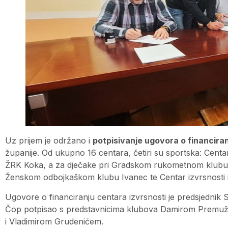
Uz prijem je održano i
potpisivanje ugovora o financira
županije. Od ukupno 16 centara, četiri su sportska: Centar 
ŽRK Koka, a za dječake pri Gradskom rukometnom klubu Va
Ženskom odbojkaškom klubu Ivanec te Centar izvrsnosti iz
Ugovore o financiranju centara izvrsnosti je predsjednik 
Čop potpisao s predstavnicima klubova Damirom Premu
i Vladimirom Grudenićem.