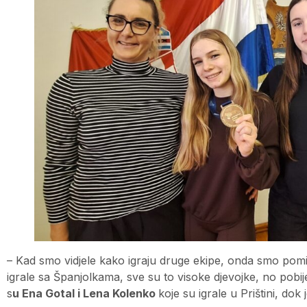
– Kad smo vidjele kako igraju druge ekipe, onda smo pomis
igrale sa Španjolkama, sve su to visoke djevojke, no pobij
s
u Ena Gotal i Lena Kolenko
koje su igrale u Prištini, dok