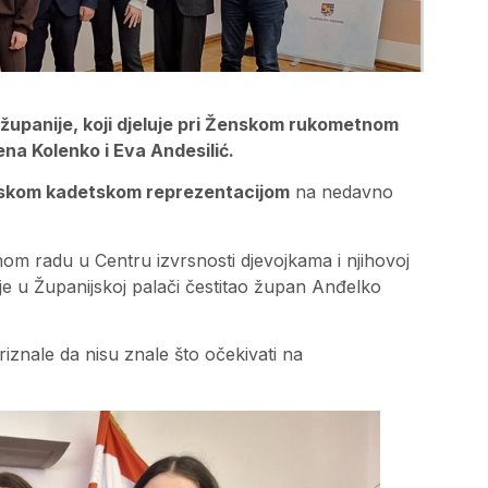
 županije, koji djeluje pri Ženskom rukometnom
ena Kolenko i Eva Andesilić.
tskom kadetskom reprezentacijom
na nedavno
om radu u Centru izvrsnosti djevojkama i njihovoj
 je u Županijskoj palači čestitao župan Anđelko
riznale da nisu znale što očekivati na