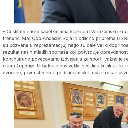
– Čestitam našim kadetkinjama koje su u Varaždinsku župan
trenerici Maji Čop Andesilić koja ih odlično priprema u Ž
su pozvane u reprezentaciju, nego su dale veliki doprinos
rezultat naših mladih sportaša koji potvrđuje opravdanost
kontinuirano povećavamo izdvajanja za sport, važno je re
diljem županije. U tijeku je naš veliki investicijski ciklus 
dvorane, prvenstveno u područnim školama – rekao je
žu