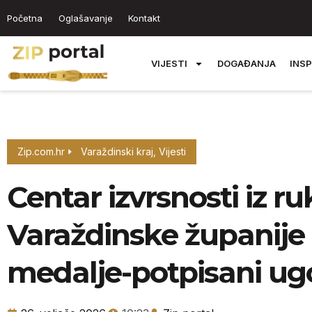
Početna
Oglašavanje
Kontakt
VIJESTI
DOGAĐANJA
INSP
Zip.com.hr
Varaždinski kraj
,
Vijesti
Centar izvrsnosti iz 
Varaždinske županije
medalje-potpisani ug