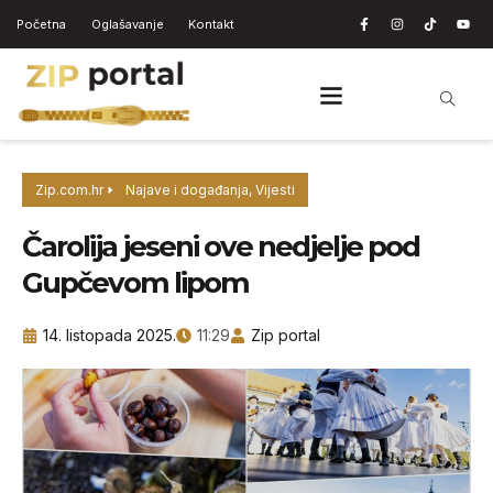
Početna
Oglašavanje
Kontakt
Zip.com.hr
Najave i događanja
,
Vijesti
Čarolija jeseni ove nedjelje pod
Gupčevom lipom
14. listopada 2025.
11:29
Zip portal