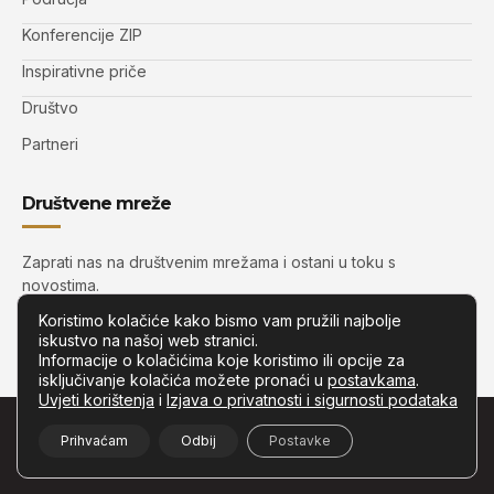
Konferencije ZIP
Inspirativne priče
Društvo
Partneri
Društvene mreže
Zaprati nas na društvenim mrežama i ostani u toku s
novostima.
Koristimo kolačiće kako bismo vam pružili najbolje
iskustvo na našoj web stranici.
Informacije o kolačićima koje koristimo ili opcije za
isključivanje kolačića možete pronaći u
postavkama
.
Uvjeti korištenja
i
Izjava o privatnosti i sigurnosti podataka
© Copyright –
Zip.com.hr
– Sva prava pridržana.
Prihvaćam
Odbij
Postavke
Developed by