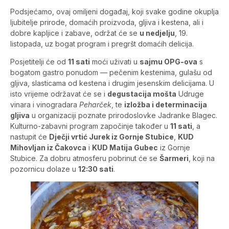
Podsjećamo, ovaj omiljeni događaj, koji svake godine okuplja
ljubitelje prirode, domaćih proizvoda, gljiva i kestena, ali i
dobre kapljice i zabave, održat će se
u nedjelju
, 19.
listopada, uz bogat program i pregršt domaćih delicija.
Posjetitelji će od
11 sati
moći uživati u
sajmu OPG-ova
s
bogatom gastro ponudom — pečenim kestenima, gulašu od
gljiva, slasticama od kestena i drugim jesenskim delicijama. U
isto vrijeme održavat će se i
degustacija mošta
Udruge
vinara i vinogradara
Peharček
, te
izložba i determinacija
gljiva
u organizaciji poznate prirodoslovke Jadranke Blagec.
Kulturno-zabavni program započinje također u
11 sati
, a
nastupit će
Dječji vrtić Jurek iz Gornje Stubice
,
KUD
Mihovljan iz Čakovca
i
KUD Matija Gubec
iz Gornje
Stubice. Za dobru atmosferu pobrinut će se
Šarmeri
, koji na
pozornicu dolaze u
12:30 sati
.