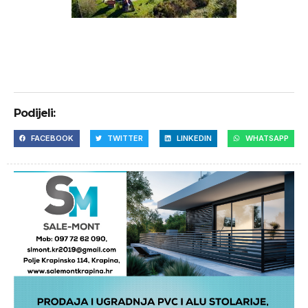
Podijeli:
FACEBOOK
TWITTER
LINKEDIN
WHATSAPP