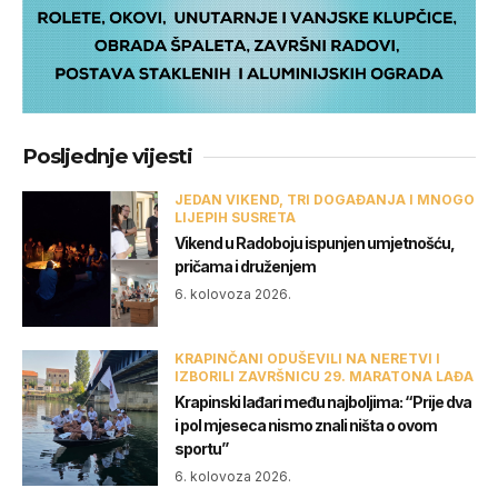
Posljednje vijesti
JEDAN VIKEND, TRI DOGAĐANJA I MNOGO
LIJEPIH SUSRETA
Vikend u Radoboju ispunjen umjetnošću,
pričama i druženjem
6. kolovoza 2026.
KRAPINČANI ODUŠEVILI NA NERETVI I
IZBORILI ZAVRŠNICU 29. MARATONA LAĐA
Krapinski lađari među najboljima: “Prije dva
i pol mjeseca nismo znali ništa o ovom
sportu”
6. kolovoza 2026.