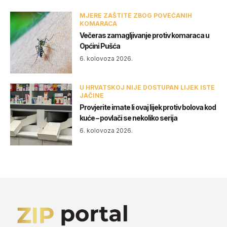
MJERE ZAŠTITE ZBOG POVEĆANIH
KOMARACA
Večeras zamagljivanje protiv komaraca u
Općini Pušća
6. kolovoza 2026.
U HRVATSKOJ NIJE DOSTUPAN LIJEK ISTE
JAČINE
Provjerite imate li ovaj lijek protiv bolova kod
kuće – povlači se nekoliko serija
6. kolovoza 2026.