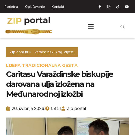
Početna
Oglašavanje
Kontakt
Zip.com.hr
Varaždinski kraj
,
Vijesti
LIJEPA TRADICIONALNA GESTA
Caritasu Varaždinske biskupije
darovana ulja izložena na
Međunarodnoj izložbi
26. svibnja 2026.
08:51
Zip portal