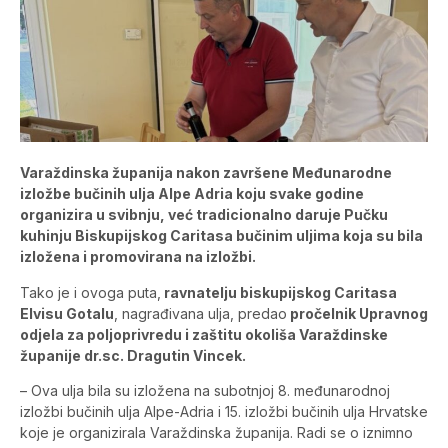
Varaždinska županija nakon završene Međunarodne
izložbe bučinih ulja Alpe Adria koju svake godine
organizira u svibnju, već tradicionalno daruje Pučku
kuhinju Biskupijskog Caritasa bučinim uljima koja su bila
izložena i promovirana na izložbi.
Tako je i ovoga puta,
ravnatelju biskupijskog Caritasa
Elvisu Gotalu
, nagrađivana ulja, predao
pročelnik Upravnog
odjela za poljoprivredu i zaštitu okoliša Varaždinske
županije dr.sc. Dragutin Vincek.
– Ova ulja bila su izložena na subotnjoj 8. međunarodnoj
izložbi bučinih ulja Alpe-Adria i 15. izložbi bučinih ulja Hrvatske
koje je organizirala Varaždinska županija. Radi se o iznimno