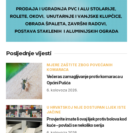
Posljednje vijesti
MJERE ZAŠTITE ZBOG POVEĆANIH
KOMARACA
Večeras zamagljivanje protiv komaraca u
Općini Pušća
6. kolovoza 2026.
U HRVATSKOJ NIJE DOSTUPAN LIJEK ISTE
JAČINE
Provjerite imate li ovaj lijek protiv bolova kod
kuće – povlači se nekoliko serija
6. kolovoza 2026.