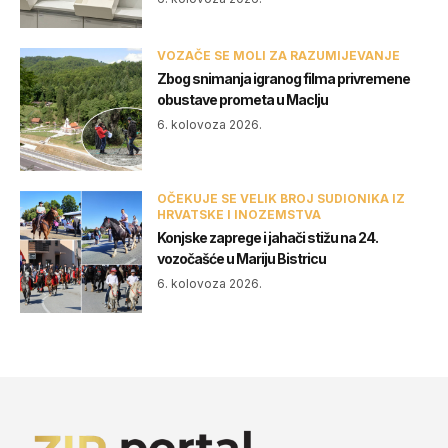
VOZAČE SE MOLI ZA RAZUMIJEVANJE
Zbog snimanja igranog filma privremene
obustave prometa u Maclju
6. kolovoza 2026.
OČEKUJE SE VELIK BROJ SUDIONIKA IZ
HRVATSKE I INOZEMSTVA
Konjske zaprege i jahači stižu na 24.
vozočašće u Mariju Bistricu
6. kolovoza 2026.