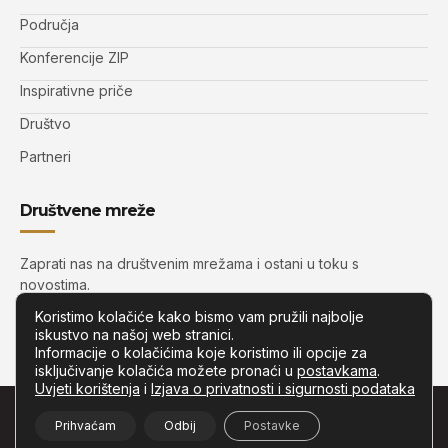
Područja
Konferencije ZIP
Inspirativne priče
Društvo
Partneri
Društvene mreže
Zaprati nas na društvenim mrežama i ostani u toku s
novostima.
Koristimo kolačiće kako bismo vam pružili najbolje
iskustvo na našoj web stranici.
Informacije o kolačićima koje koristimo ili opcije za
isključivanje kolačića možete pronaći u
postavkama
.
Uvjeti korištenja
i
Izjava o privatnosti i sigurnosti podataka
© Copyright –
Zip.com.hr
– Sva prava pridržana.
Prihvaćam
Odbij
Postavke
Developed by