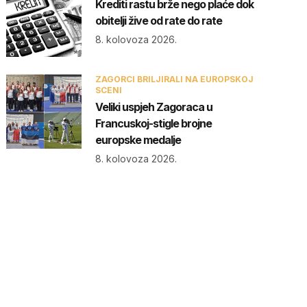
Krediti rastu brže nego plaće dok
obitelji žive od rate do rate
8. kolovoza 2026.
ZAGORCI BRILJIRALI NA EUROPSKOJ
SCENI
Veliki uspjeh Zagoraca u
Francuskoj-stigle brojne
europske medalje
8. kolovoza 2026.