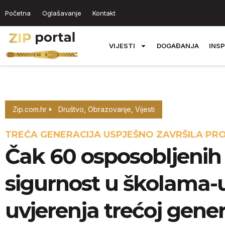
Početna
Oglašavanje
Kontakt
VIJESTI
DOGAĐANJA
INSP
Zip.com.hr
Društvo
,
Obrazovanje
,
Vijesti
TREĆA GENERACIJA USPJEŠNO ZAVRŠILA P
Čak 60 osposobljenih 
sigurnost u školama-
uvjerenja trećoj gener