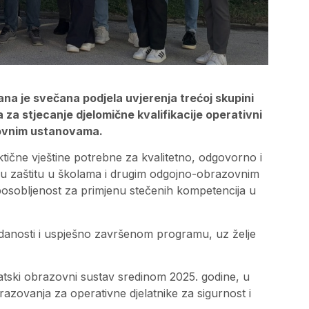
na je svečana podjela uvjerenja trećoj skupini
 za stjecanje djelomične kvalifikacije operativni
azovnim ustanovama.
ktične vještine potrebne za kvalitetno, odgovorno i
lnu zaštitu u školama i drugim odgojno-obrazovnim
osobljenost za primjenu stečenih kompetencija u
danosti i uspješno završenom programu, uz želje
ski obrazovni sustav sredinom 2025. godine, u
zovanja za operativne djelatnike za sigurnost i