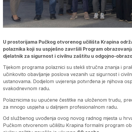
U prostorijama Pučkog otvorenog učilišta Krapina održa
polaznika koji su uspješno završili Program obrazovanja
djelatnik za sigurnost i civilnu zaštitu u odgojno-obr
Tijekom programa polaznici su stekli stručna znanja i pra
učinkovito obavljanje poslova vezanih uz sigurnost i civi
ustanovama. Dodjelom uvjerenja potvrđena je njihova osp
svakodnevnom radu.
Polaznicima su upućene čestitke na uloženom trudu, pre
za mnogo uspjeha u daljnjem profesionalnom radu.
Od službenog uvođenja ovog novog radnog mjesta u hrvat
Pučkom otvorenom učilištu Krapina formalni program obra