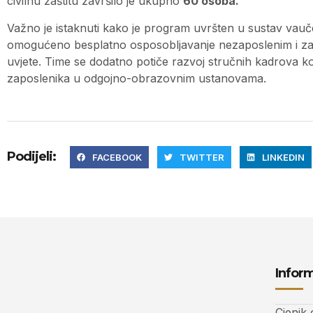
civilnu zaštitu završilo je ukupno
60 osoba.
Važno je istaknuti kako je program uvršten u sustav vauč
omogućeno besplatno osposobljavanje nezaposlenim i za
uvjete. Time se dodatno potiče razvoj stručnih kadrova koji
zaposlenika u odgojno-obrazovnim ustanovama.
Podijeli:
FACEBOOK
TWITTER
LINKEDIN
Inform
Cjenik