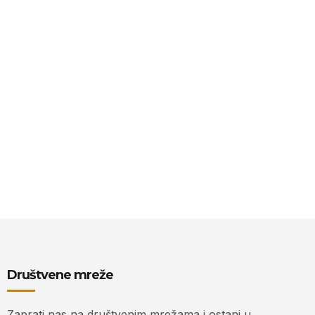
Društvene mreže
Zaprati nas na društvenim mrežama i ostani u