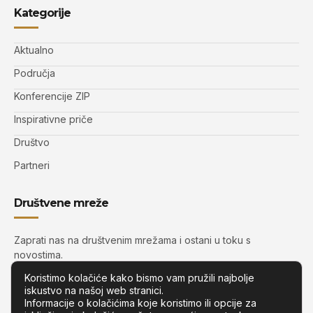
Kategorije
Aktualno
Područja
Konferencije ZIP
Inspirativne priče
Društvo
Partneri
Društvene mreže
Zaprati nas na društvenim mrežama i ostani u toku s
novostima.
Koristimo kolačiće kako bismo vam pružili najbolje
iskustvo na našoj web stranici.
Informacije o kolačićima koje koristimo ili opcije za