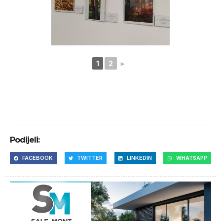
1
2
►
Podijeli:
FACEBOOK
TWITTER
LINKEDIN
WHATSAPP