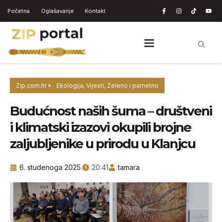
Početna
Oglašavanje
Kontakt
Zip.com.hr
Ekologija
,
Vijesti
,
Zeleno i pametno
Budućnost naših šuma – društveni
i klimatski izazovi okupili brojne
zaljubljenike u prirodu u Klanjcu
6. studenoga 2025.
20:41
tamara