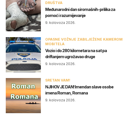
DRUŠTVA
Međunarodni dan siromašnih-prilika za
pomoć i razumijevanje
9. kolovoza 2026.
OPASNE VOŽNJE ZABILJEŽENE KAMEROM
MOBITELA
Vozio i do 280 kilometara na sat pa
driftanjem ugrožavao druge
9. kolovoza 2026.
SRETAN VAM!
NJIHOV JE DAN! Imendan slave osobe
imena Roman, Romana
9. kolovoza 2026.