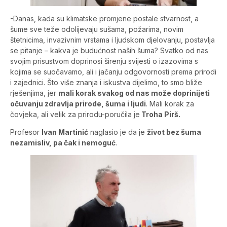
-Danas, kada su klimatske promjene postale stvarnost, a
šume sve teže odolijevaju sušama, požarima, novim
štetnicima, invazivnim vrstama i ljudskom djelovanju, postavlja
se pitanje – kakva je budućnost naših šuma? Svatko od nas
svojim prisustvom doprinosi širenju svijesti o izazovima s
kojima se suočavamo, ali i jačanju odgovornosti prema prirodi
i zajednici. Što više znanja i iskustva dijelimo, to smo bliže
rješenjima, jer
mali korak svakog od nas može doprinijeti
očuvanju zdravlja prirode, šuma i ljudi
. Mali korak za
čovjeka, ali velik za prirodu-poručila je
Troha Pirš.
Profesor
Ivan Martinić
naglasio je da je
život bez šuma
nezamisliv, pa čak i nemoguć
.