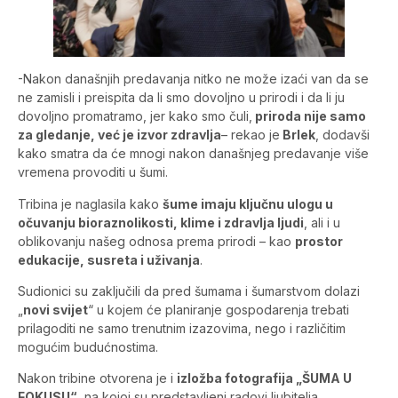
-Nakon današnjih predavanja nitko ne može izaći van da se
ne zamisli i preispita da li smo dovoljno u prirodi i da li ju
dovoljno promatramo, jer kako smo čuli,
priroda nije samo
za gledanje, već je izvor zdravlja
– rekao je
Brlek
, dodavši
kako smatra da će mnogi nakon današnjeg predavanje više
vremena provoditi u šumi.
Tribina je naglasila kako
šume imaju ključnu ulogu u
očuvanju bioraznolikosti, klime i zdravlja ljudi
, ali i u
oblikovanju našeg odnosa prema prirodi – kao
prostor
edukacije, susreta i uživanja
.
Sudionici su zaključili da pred šumama i šumarstvom dolazi
„
novi svijet
“ u kojem će planiranje gospodarenja trebati
prilagoditi ne samo trenutnim izazovima, nego i različitim
mogućim budućnostima.
Nakon tribine otvorena je i
izložba fotografija „ŠUMA U
FOKUSU“
, na kojoj su predstavljeni radovi ljubitelja