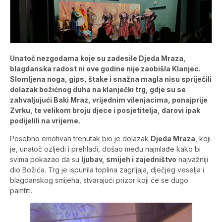
Unatoč nezgodama koje su zadesile Djeda Mraza,
blagdanska radost ni ove godine nije zaobišla Klanjec.
Slomljena noga, gips, štake i snažna magla nisu spriječili
dolazak božićnog duha na klanječki trg, gdje su se
zahvaljujući Baki Mraz, vrijednim vilenjacima, ponajprije
Zvrku, te velikom broju djece i posjetitelja, darovi ipak
podijelili na vrijeme.
Posebno emotivan trenutak bio je dolazak
Djeda Mraza
, koji
je, unatoč ozljedi i prehladi, došao među najmlađe kako bi
svima pokazao da su
ljubav, smijeh i zajedništvo
najvažniji
dio Božića. Trg je ispunila toplina zagrljaja, dječjeg veselja i
blagdanskog smijeha, stvarajući prizor koji će se dugo
pamtiti.