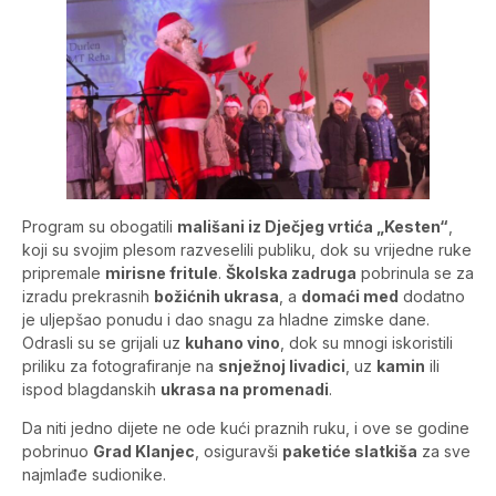
Program su obogatili
mališani iz Dječjeg vrtića „Kesten“
,
koji su svojim plesom razveselili publiku, dok su vrijedne ruke
pripremale
mirisne fritule
.
Školska zadruga
pobrinula se za
izradu prekrasnih
božićnih ukrasa
, a
domaći med
dodatno
je uljepšao ponudu i dao snagu za hladne zimske dane.
Odrasli su se grijali uz
kuhano vino
, dok su mnogi iskoristili
priliku za fotografiranje na
snježnoj livadici
, uz
kamin
ili
ispod blagdanskih
ukrasa na promenadi
.
Da niti jedno dijete ne ode kući praznih ruku, i ove se godine
pobrinuo
Grad Klanjec
, osiguravši
paketiće slatkiša
za sve
najmlađe sudionike.