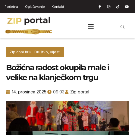
Početna
Oglašavanje
Kontakt
Zip.com.hr
Društvo
,
Vijesti
Božićna radost okupila male i
velike na klanječkom trgu
14. prosinca 2025.
09:03
Zip portal