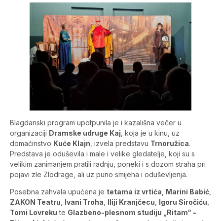
Blagdanski program upotpunila je i kazališna večer u
organizaciji
Dramske udruge Kaj
, koja je u kinu, uz
domaćinstvo
Kuće Klajn
, izvela predstavu
Trnoružica
.
Predstava je oduševila i male i velike gledatelje, koji su s
velikim zanimanjem pratili radnju, poneki i s dozom straha pri
pojavi zle Zlodrage, ali uz puno smijeha i oduševljenja.
Posebna zahvala upućena je
tetama iz vrtića
,
Marini Babić
,
ZAKON Teatru
,
Ivani Troha
,
Iliji Kranjčecu
,
Igoru Siročiću
,
Tomi Lovreku
te
Glazbeno-plesnom studiju „Ritam“ –