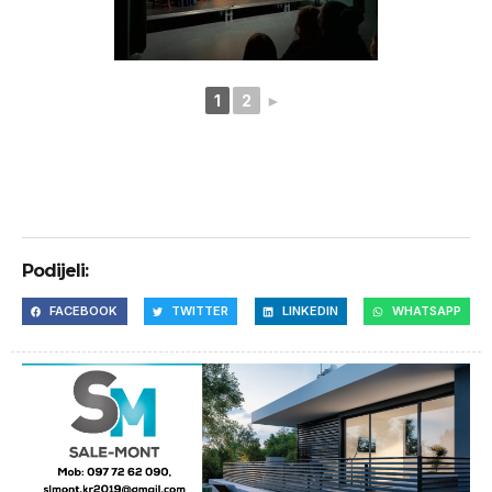
1
2
►
Podijeli:
FACEBOOK
TWITTER
LINKEDIN
WHATSAPP