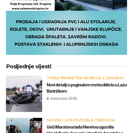
Posljednje vijesti
TEŠKA PROMETNA NESREĆA U ZAGORJU
Novi detalji o poginulom motociklistu u Lazu
Bistričkom
8. kolovoza 2026.
SJEVER I JUG POVEZALA TRADICIJA
Uoči Maratona lađa Neretva ugostila