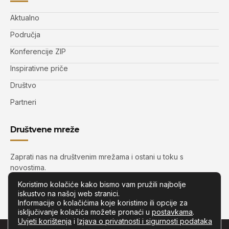
Aktualno
Područja
Konferencije ZIP
Inspirativne priče
Društvo
Partneri
Društvene mreže
Zaprati nas na društvenim mrežama i ostani u toku s
novostima.
Koristimo kolačiće kako bismo vam pružili najbolje
iskustvo na našoj web stranici.
Informacije o kolačićima koje koristimo ili opcije za
isključivanje kolačića možete pronaći u
postavkama
.
Uvjeti korištenja
i
Izjava o privatnosti i sigurnosti podataka