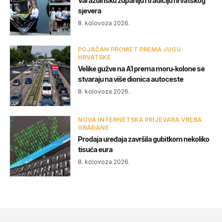
Varaždinsku županiju i tradiciju hrvatskog
sjevera
8. kolovoza 2026.
POJAČAN PROMET PREMA JUGU
HRVATSKE
Velike gužve na A1 prema moru-kolone se
stvaraju na više dionica autoceste
8. kolovoza 2026.
NOVA INTERNETSKA PRIJEVARA VREBA
GRAĐANE
Prodaja uređaja završila gubitkom nekoliko
tisuća eura
8. kolovoza 2026.