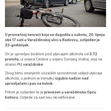
U prometnoj nesreći koja se dogodila u subotu, 20. lipnja
oko 17 sati u Varaždinskoj ulici u Radovcu, ozlijeđen je
33-godišnjak.
On je upravljao biciklom pod utjecajem alkohola od
3.72
promila
, iz smjera Cestice u smjeru Gornjeg Vratna, stoji na
stranici
PU varaždinske.
Zbog bitno smanjenih vozačkih sposobnosti uslijed utjecaja
alkohola, u jednom je trenutku
izgubio nadzor nad
upravljačem i pao na kolnik.
Pritom je ozlijeđen te je
prevezen u varaždinsku Opću
bolnicu
. Ozljede za sad nisu okvalificirane.