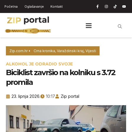
Početna
Oglašavanje
Kontakt
Zip.com.hr
Crna kronika
,
Varaždinski kraj
,
Vijesti
ALKOHOL JE ODRADIO SVOJE
Biciklist završio na kolniku s 3.72
promila
23. lipnja 2026.
10:17
Zip portal