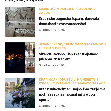
SIMBOLIČAN DAR ZA OPĆU BOLNICU
ZABOK
Krapinsko-zagorska županija darovala
tisuću bodija za novorođenčad
6. kolovoza 2026.
JEDAN VIKEND, TRI DOGAĐANJA I MNOGO
LIJEPIH SUSRETA
Vikend u Radoboju ispunjen umjetnošću,
pričama i druženjem
6. kolovoza 2026.
KRAPINČANI ODUŠEVILI NA NERETVI I
IZBORILI ZAVRŠNICU 29. MARATONA LAĐA
Krapinski lađari među najboljima: “Prije dva
i pol mjeseca nismo znali ništa o ovom
sportu”
6. kolovoza 2026.