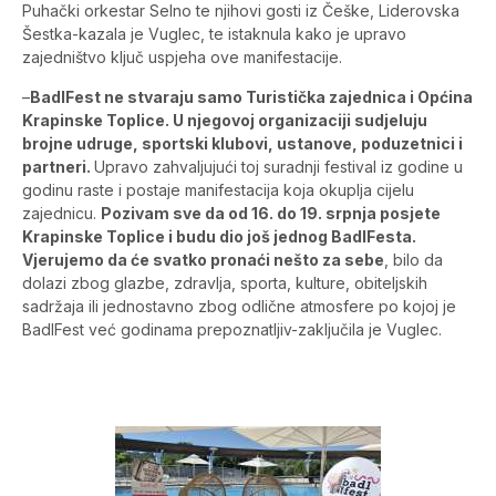
Puhački orkestar Selno te njihovi gosti iz Češke, Liderovska
Šestka-kazala je Vuglec, te istaknula kako je upravo
zajedništvo ključ uspjeha ove manifestacije.
–
BadlFest ne stvaraju samo Turistička zajednica i Općina
Krapinske Toplice. U njegovoj organizaciji sudjeluju
brojne udruge, sportski klubovi, ustanove, poduzetnici i
partneri.
Upravo zahvaljujući toj suradnji festival iz godine u
godinu raste i postaje manifestacija koja okuplja cijelu
zajednicu.
Pozivam sve da od 16. do 19. srpnja posjete
Krapinske Toplice i budu dio još jednog BadlFesta.
Vjerujemo da će svatko pronaći nešto za sebe
, bilo da
dolazi zbog glazbe, zdravlja, sporta, kulture, obiteljskih
sadržaja ili jednostavno zbog odlične atmosfere po kojoj je
BadlFest već godinama prepoznatljiv-zaključila je Vuglec.