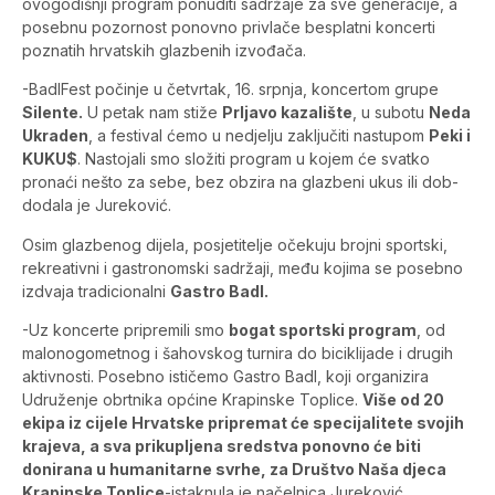
ovogodišnji program ponuditi sadržaje za sve generacije, a
posebnu pozornost ponovno privlače besplatni koncerti
poznatih hrvatskih glazbenih izvođača.
-BadlFest počinje u četvrtak, 16. srpnja, koncertom grupe
Silente.
U petak nam stiže
Prljavo kazalište
, u subotu
Neda
Ukraden
, a festival ćemo u nedjelju zaključiti nastupom
Peki i
KUKU$
. Nastojali smo složiti program u kojem će svatko
pronaći nešto za sebe, bez obzira na glazbeni ukus ili dob-
dodala je Jureković.
Osim glazbenog dijela, posjetitelje očekuju brojni sportski,
rekreativni i gastronomski sadržaji, među kojima se posebno
izdvaja tradicionalni
Gastro Badl.
-Uz koncerte pripremili smo
bogat sportski program
, od
malonogometnog i šahovskog turnira do biciklijade i drugih
aktivnosti. Posebno ističemo Gastro Badl, koji organizira
Udruženje obrtnika općine Krapinske Toplice.
Više od 20
ekipa iz cijele Hrvatske pripremat će specijalitete svojih
krajeva, a sva prikupljena sredstva ponovno će biti
donirana u humanitarne svrhe, za Društvo Naša djeca
Krapinske Toplice
-istaknula je načelnica Jureković,