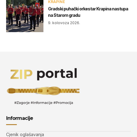
KRAPINE
Gradski puhački orkestar Krapina nastupa
na Starom gradu
9. kolovoza 2026.
Informacije
Cjenik oglašavanja