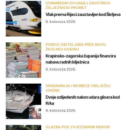
IZVANREDNI DOGAĐAJ ZAUSTAVIO
ŽELJEZNIČKI PROMET
Vlak prema Rijeci zaustavljen kod Škrljeva
9. kolovoza 2026.
POMOĆ OBITELJIMA PRED NOVU
ŠKOLSKU GODINU
Krapinsko-zagorska županija financira
nabavu radnih bilježnica
9. kolovoza 2026.
SPAŠAVANJA I NESREĆE OBILJEŽILI
VIKEND
Dvoje ozlijeđenih nakon udara glisera kod
Krka
9. kolovoza 2026.
GLAZBA POD ZVJEZDANIM NEBOM