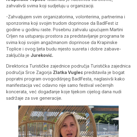
zahvalivši svima koji sudjeluju u organizaciji.
-Zahvaljujem svim organizatorima, volonterima, partnerima i
sponzorima koji svojim trudom doprinose da BadlFest iz
godine u godinu raste. Posebnu zahvalu upućujem Martini
Crljen na ustupanju prostora za predstavljanje programa te
svima koji svojim angažmanom doprinose da Krapinske
Toplice i ovog ljeta budu mjesto susreta i dobre zabave-
zaključila je
Jureković.
Direktorica Turističke zajednice područja Turistička zajednica
područja Srce Zagorja
Zlatka Vuglec
predstavila je bogat
popratni program ovogodišnjeg BadlFesta, naglasivši kako
manifestacija već odavno nije samo festival večernjih
koncerata, već događanje koje tijekom cijelog dana nudi
sadržaje za sve generacije.