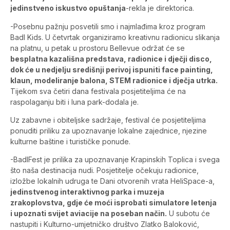
jedinstveno iskustvo opuštanja
-rekla je direktorica.
-Posebnu pažnju posvetili smo i najmlađima kroz program
Badl Kids. U četvrtak organiziramo kreativnu radionicu slikanja
na platnu, u petak u prostoru Bellevue održat će se
besplatna kazališna predstava, radionice i dječji disco,
dok će u nedjelju središnji perivoj ispuniti face painting,
klaun, modeliranje balona, STEM radionice i dječja utrka.
Tijekom sva četiri dana festivala posjetiteljima će na
raspolaganju biti i luna park-dodala je.
Uz zabavne i obiteljske sadržaje, festival će posjetiteljima
ponuditi priliku za upoznavanje lokalne zajednice, njezine
kulturne baštine i turističke ponude.
-BadlFest je prilika za upoznavanje Krapinskih Toplica i svega
što naša destinacija nudi. Posjetitelje očekuju radionice,
izložbe lokalnih udruga te Dani otvorenih vrata HeliSpace-a,
jedinstvenog interaktivnog parka i muzeja
zrakoplovstva, gdje će moći isprobati simulatore letenja
i upoznati svijet aviacije na poseban način.
U subotu će
nastupiti i Kulturno-umjetničko društvo Zlatko Baloković,