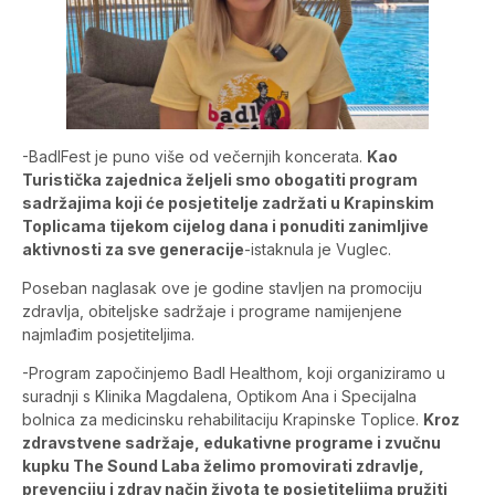
-BadlFest je puno više od večernjih koncerata.
Kao
Turistička zajednica željeli smo obogatiti program
sadržajima koji će posjetitelje zadržati u Krapinskim
Toplicama tijekom cijelog dana i ponuditi zanimljive
aktivnosti za sve generacije
-istaknula je Vuglec.
Poseban naglasak ove je godine stavljen na promociju
zdravlja, obiteljske sadržaje i programe namijenjene
najmlađim posjetiteljima.
-Program započinjemo Badl Healthom, koji organiziramo u
suradnji s Klinika Magdalena, Optikom Ana i Specijalna
bolnica za medicinsku rehabilitaciju Krapinske Toplice.
Kroz
zdravstvene sadržaje, edukativne programe i zvučnu
kupku The Sound Laba želimo promovirati zdravlje,
prevenciju i zdrav način života te posjetiteljima pružiti