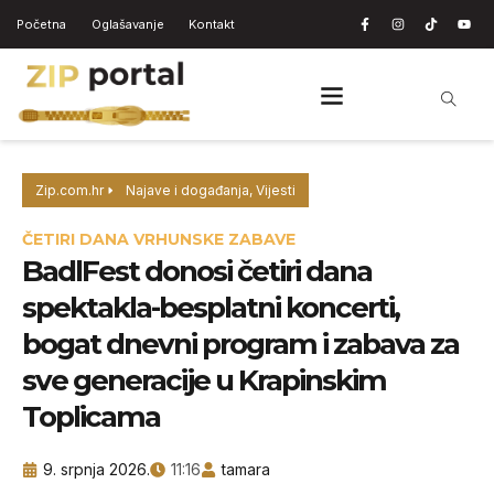
Početna
Oglašavanje
Kontakt
Zip.com.hr
Najave i događanja
,
Vijesti
ČETIRI DANA VRHUNSKE ZABAVE
BadlFest donosi četiri dana
spektakla-besplatni koncerti,
bogat dnevni program i zabava za
sve generacije u Krapinskim
Toplicama
9. srpnja 2026.
11:16
tamara