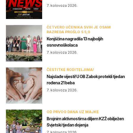
7. kolovoza 2026.
ČETVERO UČENIKA SVIH JE OSAM
RAZREDA PROŠLO S 5,0
Konjščina nagradila 13 najboljih
osnovnoškolaca
7. kolovoza 2026.
ČESTITKE RODITELJIMA!
Najslađe vijesti! U OB Zabok protekli tjedan
rođena 21 beba
7. kolovoza 2026.
OD PRVOG DANA UZ MAJKE
Brojnim aktivnostima diljem KZŽ obilježen
Svjetski tjedan dojenja
7. kolovoza 2026.