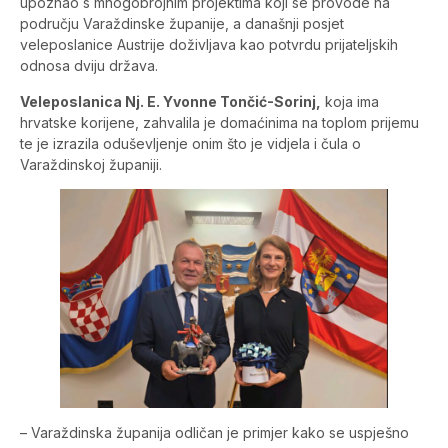
upoznao s mnogobrojnim projektima koji se provode na
području Varaždinske županije, a današnji posjet
veleposlanice Austrije doživljava kao potvrdu prijateljskih
odnosa dviju država.
Veleposlanica Nj. E. Yvonne Tončić-Sorinj,
koja ima
hrvatske korijene, zahvalila je domaćinima na toplom prijemu
te je izrazila oduševljenje onim što je vidjela i čula o
Varaždinskoj županiji.
– Varaždinska županija odličan je primjer kako se uspješno