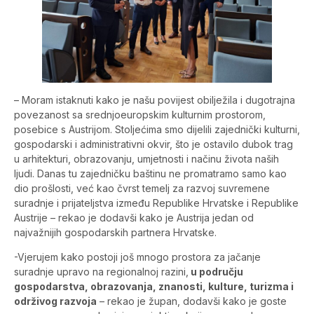
– Moram istaknuti kako je našu povijest obilježila i dugotrajna
povezanost sa srednjoeuropskim kulturnim prostorom,
posebice s Austrijom. Stoljećima smo dijelili zajednički kulturni,
gospodarski i administrativni okvir, što je ostavilo dubok trag
u arhitekturi, obrazovanju, umjetnosti i načinu života naših
ljudi. Danas tu zajedničku baštinu ne promatramo samo kao
dio prošlosti, već kao čvrst temelj za razvoj suvremene
suradnje i prijateljstva između Republike Hrvatske i Republike
Austrije – rekao je dodavši kako je Austrija jedan od
najvažnijih gospodarskih partnera Hrvatske.
-Vjerujem kako postoji još mnogo prostora za jačanje
suradnje upravo na regionalnoj razini,
u području
gospodarstva, obrazovanja, znanosti, kulture, turizma i
održivog razvoja
– rekao je župan, dodavši kako je goste