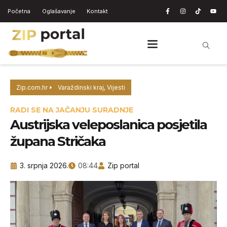
Početna
Oglašavanje
Kontakt
Zip.com.hr
Varaždinski kraj
,
Vijesti
RADI SE NA JAČANJU SURADNJE
Austrijska veleposlanica posjetila
župana Stričaka
3. srpnja 2026.
08:44
Zip portal