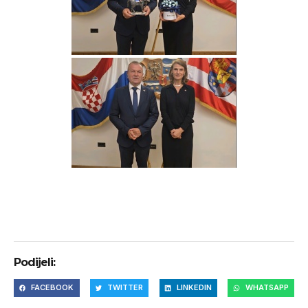
Podijeli:
FACEBOOK
TWITTER
LINKEDIN
WHATSAPP