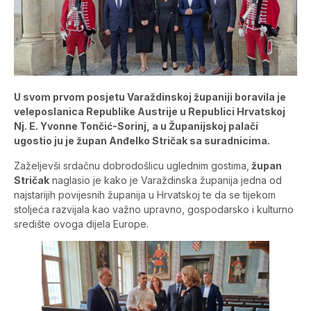
U svom prvom posjetu Varaždinskoj županiji boravila je
veleposlanica Republike Austrije u Republici Hrvatskoj
Nj. E. Yvonne Tončić-Sorinj, a u Županijskoj palači
ugostio ju je župan Anđelko Stričak sa suradnicima.
Zaželjevši srdačnu dobrodošlicu uglednim gostima,
župan
Stričak
naglasio je kako je Varaždinska županija jedna od
najstarijih povijesnih županija u Hrvatskoj te da se tijekom
stoljeća razvijala kao važno upravno, gospodarsko i kulturno
središte ovoga dijela Europe.