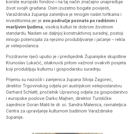
koriste europski fondovi i na taj način značajno unapređuje
život svojih građana. Osim izuzetno bogate povijesti,
Varaždinska županija zanimljiva je mnogim našim tvrtkama i
investitorima jer je
ovo područje poznato po radišnim i
marljivim ljudima
, visokoj kulturi te dobrom životnom
standardu. Nadam se daljnjoj konstruktivnoj suradnji, postoji
mnogo potencijala za njezino produbljivanje i jačanje – rekla
je veleposlanica.
Pozdravne riječi uputio je i predsjednik Županijske skupštine
Krunoslav Lukačić, istaknuvši pritom važnost ovakvih posjeta
koji produbljuju kulturnu i gospodarsku suradnju.
Prijemu su nazočili i zamjenica župana Silvija Zagorec,
direktor Trgovinskog odjela pri austrijskom veleposlanstvu
Gerhard Schlattl, pročelnik Upravnog odjela za gospodarstvo
i europske poslove Darko Majhen, direktor Turističke
zajednice Goran Mališ te dr. sc. Sandra Malenica, ravnateljica
Centra za upravljanje kulturnom baštinom Varaždinske
županije.