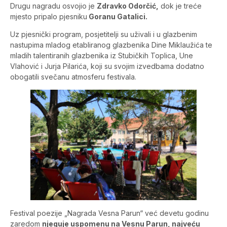
Drugu nagradu osvojio je
Zdravko Odorčić,
dok je treće
mjesto pripalo pjesniku
Goranu Gatalici.
Uz pjesnički program, posjetitelji su uživali i u glazbenim
nastupima mladog etabliranog glazbenika Dine Miklaužića te
mladih talentiranih glazbenika iz Stubičkih Toplica, Une
Vlahović i Jurja Pilarića, koji su svojim izvedbama dodatno
obogatili svečanu atmosferu festivala.
Festival poezije „Nagrada Vesna Parun“ već devetu godinu
zaredom
njeguje uspomenu na Vesnu Parun, najveću