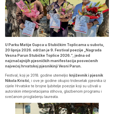
U Parku Matije Gupca u Stubičkim Toplicama u subotu,
20 lipnja 2026. održan je 9. Festival poezije „Nagrada
Vesna Parun Stubičke Toplice 2026.“, jedna od
najznačajnijih pjesničkih manifestacija posvećenih
najvećoj hrvatskoj pjesnikinji Vesni Parun.
Festival, koji je 2018. godine utemeljio
književnik i pjesnik
Nikola Kristić
, i ove je godine okupio tridesetak pjesnika iz
cijele Hrvatske te brojne ljubitelje poezije koji su uživali u
autorskim interpretacijama stihova, glazbenom programu i
svečanom proglašenju laureata.