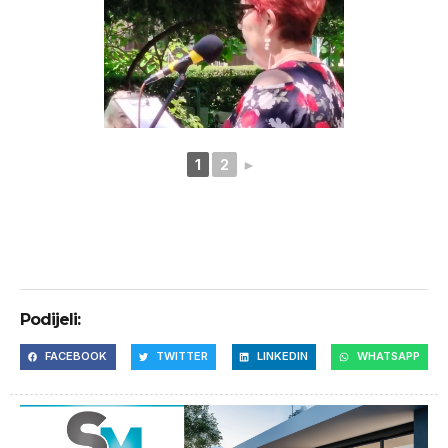
1
2
►
Podijeli:
FACEBOOK
TWITTER
LINKEDIN
WHATSAPP