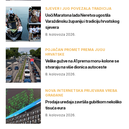
SJEVER I JUG POVEZALA TRADICIJA
Uoči Maratona lađa Neretva ugostila
Varaždinsku županiju i tradiciju hrvatskog
sjevera
8. kolovoza 2026.
POJAČAN PROMET PREMA JUGU
HRVATSKE
Velike gužve na A1 prema moru-kolone se
stvaraju na više dionica autoceste
8. kolovoza 2026.
NOVA INTERNETSKA PRIJEVARA VREBA
GRAĐANE
Prodaja uređaja završila gubitkom nekoliko
tisuća eura
8. kolovoza 2026.