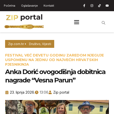
Početna
Oglašavanje
Kontakt
Zip.com.hr
Društvo
,
Vijesti
FESTIVAL VEĆ DEVETU GODINU ZAREDOM NJEGUJE
USPOMENU NA JEDNU OD NAJVEĆIH HRVATSKIH
PJESNIKINJA
Anka Dorić ovogodišnja dobitnica
nagrade “Vesna Parun”
23. lipnja 2026.
13:06
Zip portal