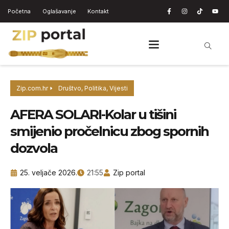
Početna
Oglašavanje
Kontakt
Zip.com.hr
Društvo
,
Politika
,
Vijesti
AFERA SOLARI-Kolar u tišini
smijenio pročelnicu zbog spornih
dozvola
25. veljače 2026.
21:55
Zip portal