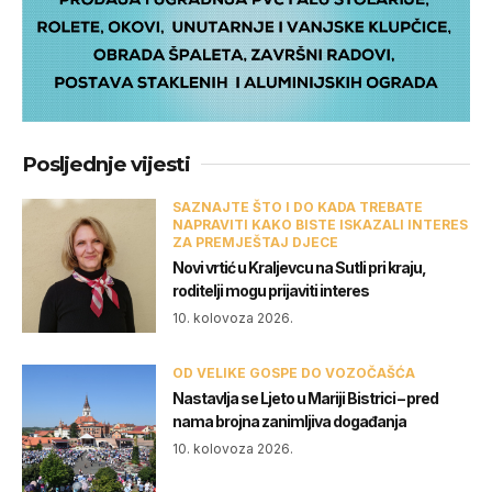
Posljednje vijesti
SAZNAJTE ŠTO I DO KADA TREBATE
NAPRAVITI KAKO BISTE ISKAZALI INTERES
ZA PREMJEŠTAJ DJECE
Novi vrtić u Kraljevcu na Sutli pri kraju,
roditelji mogu prijaviti interes
10. kolovoza 2026.
OD VELIKE GOSPE DO VOZOČAŠĆA
Nastavlja se Ljeto u Mariji Bistrici – pred
nama brojna zanimljiva događanja
10. kolovoza 2026.