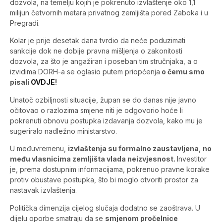
dozvola, na temelju kojih je pokrenuto izvlaštenje oko 1,1
milijun četvornih metara privatnog zemljišta pored Zaboka i u
Pregradi.
Kolar je prije desetak dana tvrdio da neće poduzimati
sankcije dok ne dobije pravna mišljenja o zakonitosti
dozvola, za što je angažiran i poseban tim stručnjaka, a o
izvidima DORH-a se oglasio putem priopćenja
o čemu smo
pisali
OVDJE
!
Unatoč ozbiljnosti situacije, župan se do danas nije javno
očitovao o razlozima smjene niti je odgovorio hoće li
pokrenuti obnovu postupka izdavanja dozvola, kako mu je
sugeriralo nadležno ministarstvo.
U međuvremenu,
izvlaštenja su formalno zaustavljena, no
među vlasnicima zemljišta vlada neizvjesnost.
Investitor
je, prema dostupnim informacijama, pokrenuo pravne korake
protiv obustave postupka, što bi moglo otvoriti prostor za
nastavak izvlaštenja.
Politička dimenzija cijelog slučaja dodatno se zaoštrava. U
dijelu oporbe smatraju da se
smjenom pročelnice