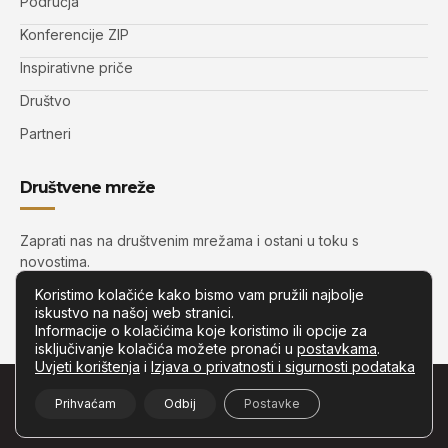
Područja
Konferencije ZIP
Inspirativne priče
Društvo
Partneri
Društvene mreže
Zaprati nas na društvenim mrežama i ostani u toku s
novostima.
Koristimo kolačiće kako bismo vam pružili najbolje
iskustvo na našoj web stranici.
Informacije o kolačićima koje koristimo ili opcije za
isključivanje kolačića možete pronaći u
postavkama
.
Uvjeti korištenja
i
Izjava o privatnosti i sigurnosti podataka
© Copyright –
Zip.com.hr
– Sva prava pridržana.
Prihvaćam
Odbij
Postavke
Developed by