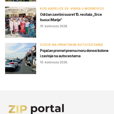
KOD KAPELICE SV. VINKA U MODROVCU
Održan završni susret 15. recitala „Srce
Isusa i Marije“
10. kolovoza 2026.
GUŽVE NA HRVATSKIM AUTOCESTAMA
Pojačan promet prema moru donosi kolone
i zastoje na autocestama
10. kolovoza 2026.