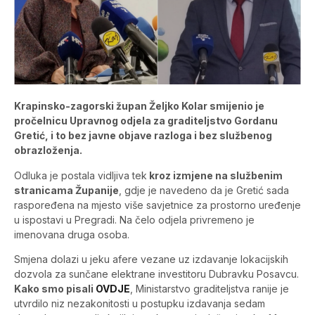
Krapinsko-zagorski župan Željko Kolar smijenio je
pročelnicu Upravnog odjela za graditeljstvo Gordanu
Gretić, i to bez javne objave razloga i bez službenog
obrazloženja.
Odluka je postala vidljiva tek
kroz izmjene na službenim
stranicama Županije
, gdje je navedeno da je Gretić sada
raspoređena na mjesto više savjetnice za prostorno uređenje
u ispostavi u Pregradi. Na čelo odjela privremeno je
imenovana druga osoba.
Smjena dolazi u jeku afere vezane uz izdavanje lokacijskih
dozvola za sunčane elektrane investitoru Dubravku Posavcu.
Kako smo pisali
OVDJE
, Ministarstvo graditeljstva ranije je
utvrdilo niz nezakonitosti u postupku izdavanja sedam