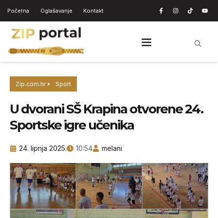
Početna
Oglašavanje
Kontakt
Zip.com.hr
Sport
U dvorani SŠ Krapina otvorene 24.
Sportske igre učenika
24. lipnja 2025.
10:54
melani