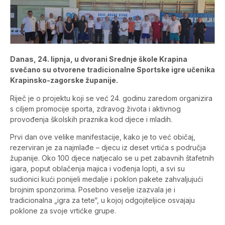
Danas, 24. lipnja, u dvorani Srednje škole Krapina
svečano su otvorene tradicionalne Sportske igre učenika
Krapinsko-zagorske županije.
Riječ je o projektu koji se već 24. godinu zaredom organizira
s ciljem promocije sporta, zdravog života i aktivnog
provođenja školskih praznika kod djece i mladih.
Prvi dan ove velike manifestacije, kako je to već običaj,
rezerviran je za najmlađe – djecu iz deset vrtića s područja
županije. Oko 100 djece natjecalo se u pet zabavnih štafetnih
igara, poput oblačenja majica i vođenja lopti, a svi su
sudionici kući ponijeli medalje i poklon pakete zahvaljujući
brojnim sponzorima. Posebno veselje izazvala je i
tradicionalna „igra za tete“, u kojoj odgojiteljice osvajaju
poklone za svoje vrtićke grupe.