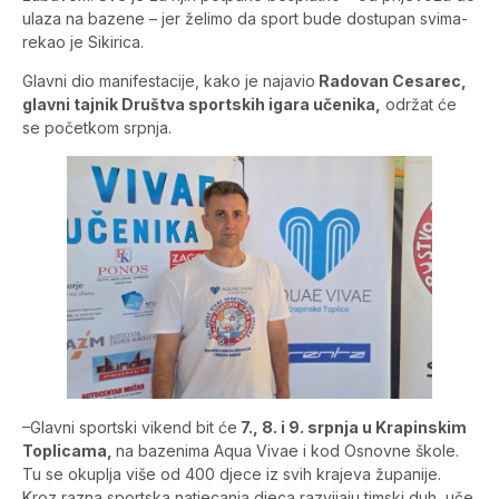
ulaza na bazene – jer želimo da sport bude dostupan svima-
rekao je Sikirica.
Glavni dio manifestacije, kako je najavio
Radovan Cesarec,
glavni tajnik Društva sportskih igara učenika,
održat će
se početkom srpnja.
–Glavni sportski vikend bit će
7., 8. i 9. srpnja u Krapinskim
Toplicama,
na bazenima Aqua Vivae i kod Osnovne škole.
Tu se okuplja više od 400 djece iz svih krajeva županije.
Kroz razna sportska natjecanja djeca razvijaju timski duh, uče