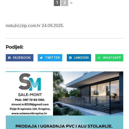
1
2
►
mstužić/zip.com.hr 24.06.2025.
Podijeli:
FACEBOOK
TWITTER
LINKEDIN
WHATSAPP