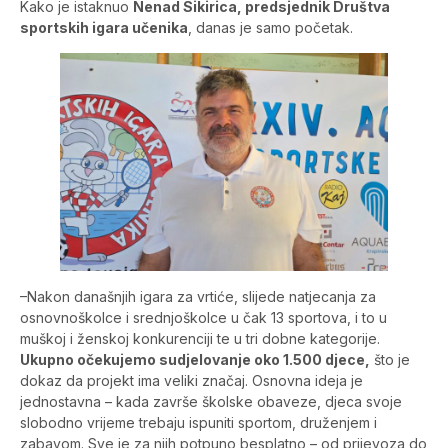
Kako je istaknuo
Nenad Sikirica, predsjednik Društva
sportskih igara učenika
, danas je samo početak.
–Nakon današnjih igara za vrtiće, slijede natjecanja za
osnovnoškolce i srednjoškolce u čak 13 sportova, i to u
muškoj i ženskoj konkurenciji te u tri dobne kategorije.
Ukupno očekujemo sudjelovanje oko 1.500 djece,
što je
dokaz da projekt ima veliki značaj. Osnovna ideja je
jednostavna – kada završe školske obaveze, djeca svoje
slobodno vrijeme trebaju ispuniti sportom, druženjem i
zabavom. Sve je za njih potpuno besplatno – od prijevoza do