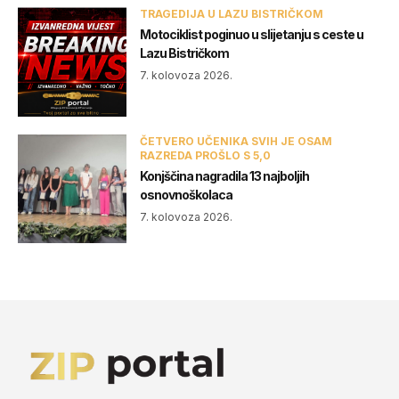
TRAGEDIJA U LAZU BISTRIČKOM
Motociklist poginuo u slijetanju s ceste u
Lazu Bistričkom
7. kolovoza 2026.
ČETVERO UČENIKA SVIH JE OSAM
RAZREDA PROŠLO S 5,0
Konjščina nagradila 13 najboljih
osnovnoškolaca
7. kolovoza 2026.