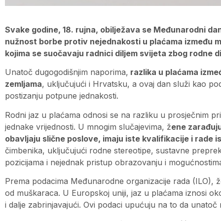
Svake godine, 18. rujna, obilježava se Međunarodni da
nužnost borbe protiv nejednakosti u plaćama između mu
kojima se suočavaju radnici diljem svijeta zbog rodne d
Unatoč dugogodišnjim naporima,
razlika u plaćama izmeđ
zemljama
, uključujući i Hrvatsku, a ovaj dan služi kao po
postizanju potpune jednakosti.
Rodni jaz u plaćama odnosi se na razliku u prosječnim pri
jednake vrijednosti. U mnogim slučajevima, ž
ene zarađuj
obavljaju slične poslove, imaju iste kvalifikacije i rade is
čimbenika, uključujući rodne stereotipe, sustavne prepr
pozicijama i nejednak pristup obrazovanju i mogućnostim
Prema podacima Međunarodne organizacije rada (ILO), že
od muškaraca. U Europskoj uniji, jaz u plaćama iznosi oko 
i dalje zabrinjavajući. Ovi podaci upućuju na to da unatoč