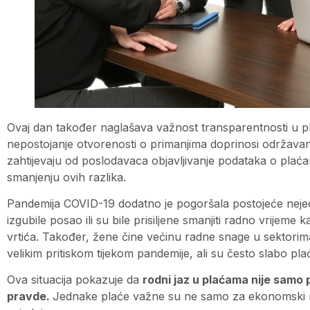
Ovaj dan također naglašava važnost transparentnosti u 
nepostojanje otvorenosti o primanjima doprinosi održava
zahtijevaju od poslodavaca objavljivanje podataka o pla
smanjenju ovih razlika.
Pandemija COVID-19 dodatno je pogoršala postojeće neje
izgubile posao ili su bile prisiljene smanjiti radno vrijeme 
vrtića. Također, žene čine većinu radne snage u sektorima 
velikim pritiskom tijekom pandemije, ali su često slabo pla
Ova situacija pokazuje da
rodni jaz u plaćama nije samo p
pravde.
Jednake plaće važne su ne samo za ekonomski napr