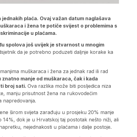
n jednakih plaća. Ovaj važan datum naglašava
škaraca i žena te potiče svijest o problemima s
iskriminacije u plaćama.
u spolova još uvijek je stvarnost u mnogim
dsjetnik da je potrebno poduzeti daljnje korake ka
manjima muškaraca i žena za jednak rad ili rad
u znatno manje od muškaraca, čak i kada
ti broj sati.
Ova razlika može biti posljedica niza
eke, manju prisutnost žena na rukovodećim
a napredovanja.
ne širom svijeta zarađuju u prosjeku 20% manje
14%, dok je u Hrvatskoj taj postotak nešto niži, ali
 napretku, nejednakosti u plaćama i dalje postoje.