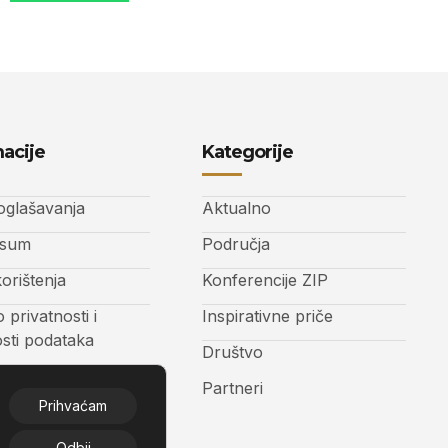
acije
Kategorije
 oglašavanja
Aktualno
ssum
Područja
korištenja
Konferencije ZIP
o privatnosti i
Inspirativne priče
osti podataka
Društvo
t
Partneri
Prihvaćam
Odbij