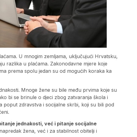
plaćama. U mnogim zemljama, uključujući Hrvatsku,
nju razlika u plaćama. Zakonodavne mjere koje
ćama prema spolu jedan su od mogućih koraka ka
dnakosti. Mnoge žene su bile među prvima koje su
kako bi se brinule o djeci zbog zatvaranja škola i
poput zdravstva i socijalne skrbi, koji su bili pod
ćeni.
itanje jednakosti, već i pitanje socijalne
edak žena, već i za stabilnost obitelji i