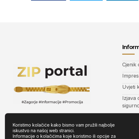
Inform
Cjenik
Impre
Uvjeti 
Izjava 
sigurn
Kontak
Koristimo kolačiće kako bismo vam pružili najbolje
iskustvo na našoj web stranici.
Informacije o kolačićima koje koristimo ili opcije za