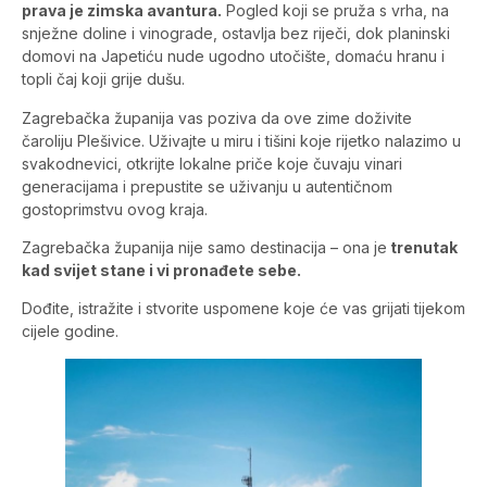
prava je zimska avantura.
Pogled koji se pruža s vrha, na
snježne doline i vinograde, ostavlja bez riječi, dok planinski
domovi na Japetiću nude ugodno utočište, domaću hranu i
topli čaj koji grije dušu.
Zagrebačka županija vas poziva da ove zime doživite
čaroliju Plešivice. Uživajte u miru i tišini koje rijetko nalazimo u
svakodnevici, otkrijte lokalne priče koje čuvaju vinari
generacijama i prepustite se uživanju u autentičnom
gostoprimstvu ovog kraja.
Zagrebačka županija nije samo destinacija – ona je
trenutak
kad svijet stane i vi pronađete sebe.
Dođite, istražite i stvorite uspomene koje će vas grijati tijekom
cijele godine.