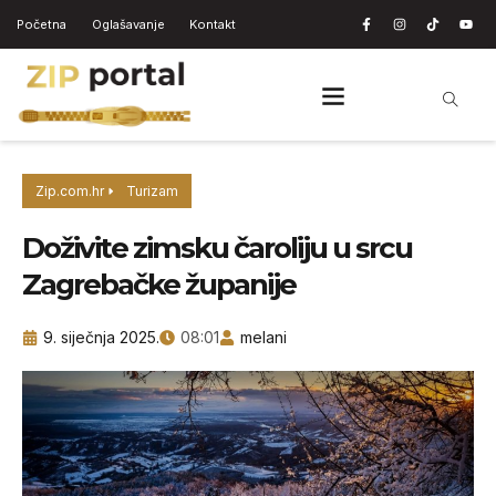
Početna
Oglašavanje
Kontakt
Zip.com.hr
Turizam
Doživite zimsku čaroliju u srcu
Zagrebačke županije
9. siječnja 2025.
08:01
melani