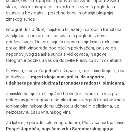
kućice, ovaj kraj poprima gotovo nestvarnu ljepotu. Svaka
staza, svaka zavojita cesta vodi do skrivenih pogleda koji
ostavljaju bez daha – posebno kada ih obasja blagi sjaj
zimskog sunca.
Fotograf Josip Škof, majstor u bilježenju čarobnih trenutaka,
zabilježio je prizore koji pri svakom pogledu iznova
oduševljavaju. Od igre svjetla i sjene u snježnim krošnjama,
preko tihih vinograda pod bijelim pokrivačem, pa sve do
neponovljivog zalaska sunca s vidikovaca, njegove
fotografije pozivaju vas da doživite Plešivicu svim osjetilima.
Plešivica, u srcu Zagrebačke županije, nije samo krajolik, ona
je doživljaj –
mjesto koje nudi priliku da usporite,
udahnete punim plućima i pronađete radost u sitnicama
.
Zamislite šetnju kroz snježne brežuljke, tišinu koja vas prati
dok ostavljate tragove u netaknutom snijegu ili trenutak kad u
toplom planinskom domu uživate u domaćim delicijama, uz
neizostavnu čašu vrhunskog vina.
Za ljubitelje prirode i aktivnog odmora, Plešivica nudi još više.
Posjet Japetiću, najvišem vrhu Samoborskog gorja,