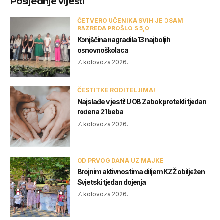
Posljednje vijesti
ČETVERO UČENIKA SVIH JE OSAM
RAZREDA PROŠLO S 5,0
Konjščina nagradila 13 najboljih
osnovnoškolaca
7. kolovoza 2026.
ČESTITKE RODITELJIMA!
Najslađe vijesti! U OB Zabok protekli tjedan
rođena 21 beba
7. kolovoza 2026.
OD PRVOG DANA UZ MAJKE
Brojnim aktivnostima diljem KZŽ obilježen
Svjetski tjedan dojenja
7. kolovoza 2026.