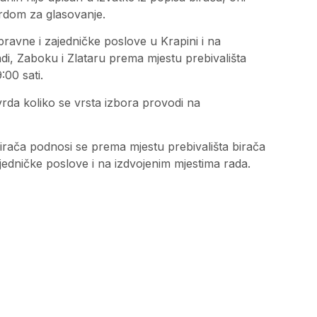
rdom za glasovanje.
ravne i zajedničke poslove u Krapini i na
adi, Zaboku i Zlataru prema mjestu prebivališta
00 sati.
vrda koliko se vrsta izbora provodi na
birača podnosi se prema mjestu prebivališta birača
dničke poslove i na izdvojenim mjestima rada.