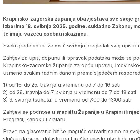
Krapinsko-zagorska županija obavještava sve svoje gr
izborima 18. svibnja 2025. godine, sukladno Zakonu, moć
te imaju važeću osobnu iskaznicu.
Svaki građanin može
do 7. svibnja
pregledati svoj upis u r
Zahtjev za upis, dopunu ili ispravak podataka može se po
Krapinsko-zagorske županije za opću upravu, imovinsko-p
usmeno svakim radnim danom prema sljedećem raspored
1) od 16. do 25. travnja u vremenu od 7 do 16 sati
2) od 28. travnja do 7. svibnja u vremenu od 7 do 18 sati
3) 3. svibnja (subota) u vremenu od 7:00 do 13:00 sati
Zahtjevi se podnose
u središtu Županije u Krapini ili nj
Pregradi, Zaboku i Zlataru.
Pravo na glasovanje bit će moguće ostvariti samo na svo
slučaju da se po dolasku na biračko mjesto utvrdi da građa