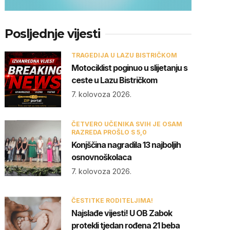
Posljednje vijesti
TRAGEDIJA U LAZU BISTRIČKOM
Motociklist poginuo u slijetanju s
ceste u Lazu Bistričkom
7. kolovoza 2026.
ČETVERO UČENIKA SVIH JE OSAM
RAZREDA PROŠLO S 5,0
Konjščina nagradila 13 najboljih
osnovnoškolaca
7. kolovoza 2026.
ČESTITKE RODITELJIMA!
Najslađe vijesti! U OB Zabok
protekli tjedan rođena 21 beba