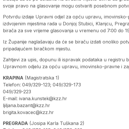
svoje pravo na glasovanje mogu ostvariti posebnom potv
Potvrdu izdaje Upravni odjel za opću upravu, imovinsko-p
izdvojenim mjestima rada u Donjoj Stubici, Klanjcu, Pregr
birača za sve vrijeme glasovanja u vremenu od 7:00 do 19:
Iz Županije naglašavaju da će se biraču izdati onoliko pot
pripadajućem biračkom mjestu.
Zahtjevi za upis, dopunu ili ispravak podataka u registru 
Upravnom odjelu za opću upravu, imovinsko-pravne i zaje
KRAPINA
(Magistratska 1)
Telefon: 049/329-123; 049/329-173
049/329-223
E-mail:
ivana.kunstek@kzz.hr
ljiljana.bazant@kzz.hr
brigita.kovacec@kzz.hr
PREGRADA
(Josipa Karla Tuškana 2)