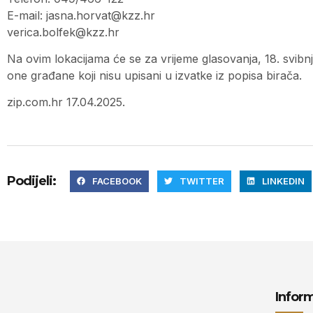
E-mail:
jasna.horvat@kzz.hr
verica.bolfek@kzz.hr
Na ovim lokacijama će se za vrijeme glasovanja, 18. svibnj
one građane koji nisu upisani u izvatke iz popisa birača.
zip.com.hr 17.04.2025.
Podijeli:
FACEBOOK
TWITTER
LINKEDIN
Inform