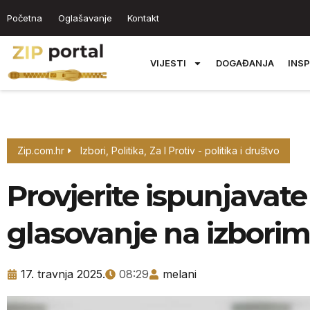
Početna
Oglašavanje
Kontakt
VIJESTI
DOGAĐANJA
INSP
Zip.com.hr
Izbori
,
Politika
,
Za I Protiv - politika i društvo
Provjerite ispunjavate 
glasovanje na izbori
17. travnja 2025.
08:29
melani