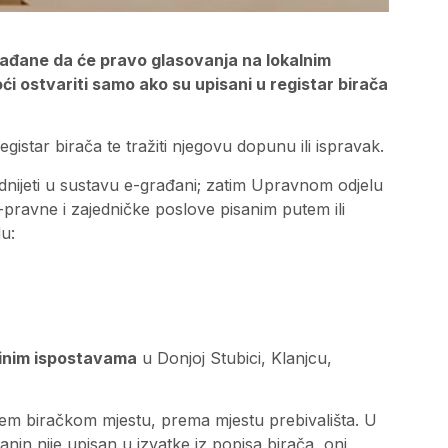
ađane da će pravo glasovanja na lokalnim
i ostvariti samo ako su upisani u registar birača
egistar birača te tražiti njegovu dopunu ili ispravak.
dnijeti u sustavu e-građani; zatim Upravnom odjelu
ravne i zajedničke poslove pisanim putem ili
u:
ezinim ispostavama
u Donjoj Stubici, Klanjcu,
jem biračkom mjestu, prema mjestu prebivališta. U
nin nije upisan u izvatke iz popisa birača, oni