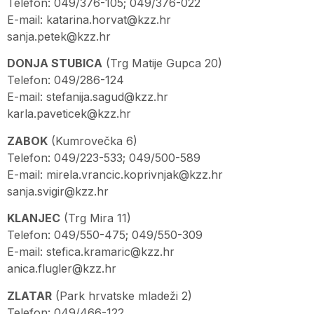
Telefon: 049/376-105; 049/376-022
E-mail:
katarina.horvat@kzz.hr
sanja.petek@kzz.hr
DONJA STUBICA
(Trg Matije Gupca 20)
Telefon: 049/286-124
E-mail:
stefanija.sagud@kzz.hr
karla.paveticek@kzz.hr
ZABOK
(Kumrovečka 6)
Telefon: 049/223-533; 049/500-589
E-mail:
mirela.vrancic.koprivnjak@kzz.hr
sanja.svigir@kzz.hr
KLANJEC
(Trg Mira 11)
Telefon: 049/550-475; 049/550-309
E-mail:
stefica.kramaric@kzz.hr
anica.flugler@kzz.hr
ZLATAR
(Park hrvatske mladeži 2)
Telefon: 049/466-122