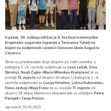
U petak, 26. svibnja održan je 6. festival matematike
Krapinsko-zagorske županije u Termama Tuhelj na
kojem su sudjelovali i učenici Osnovne škole Augusta
Cesarca.
Školu su predstavljale dvije skupine po četiri učenika. U
kategoriji 5. i 6. razreda sudjelovali su
Leon Leljak, Ema
Škrobot, Noah Čajko i Marin Milenkov Kranjčević
te su
postigli
13. mjesto
od ukupno 29 ekipa. U kategoriji 7. i 8.
razreda sudjelovale su
Lucija Hmelina, Latica Kukovačec,
Hana Jedvaj i Maja Franc
te su osvojile
11. mjesto
od
ukupno 28 ekipa. Mentorice ekipama bile su učiteljice
Petra
Pernjek i Tanja Poslon.
zip.com.hr 30.05.2023.