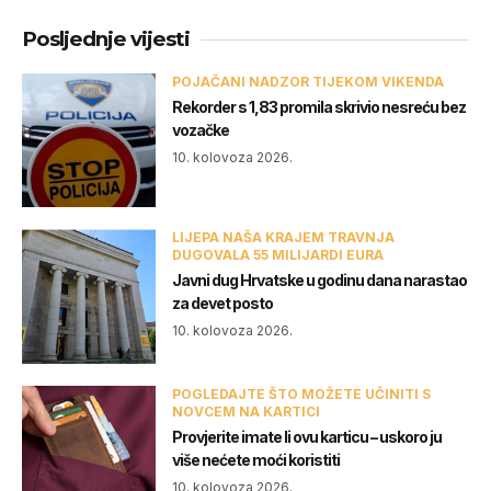
Posljednje vijesti
POJAČANI NADZOR TIJEKOM VIKENDA
Rekorder s 1,83 promila skrivio nesreću bez
vozačke
10. kolovoza 2026.
LIJEPA NAŠA KRAJEM TRAVNJA
DUGOVALA 55 MILIJARDI EURA
Javni dug Hrvatske u godinu dana narastao
za devet posto
10. kolovoza 2026.
POGLEDAJTE ŠTO MOŽETE UČINITI S
NOVCEM NA KARTICI
Provjerite imate li ovu karticu – uskoro ju
više nećete moći koristiti
10. kolovoza 2026.