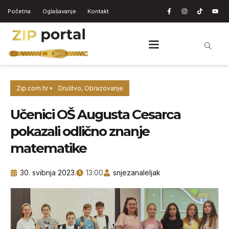
Početna
Oglašavanje
Kontakt
Zip.com.hr
Društvo
,
Obrazovanje
Učenici OŠ Augusta Cesarca
pokazali odlično znanje
matematike
30. svibnja 2023.
13:00
snjezanaleljak