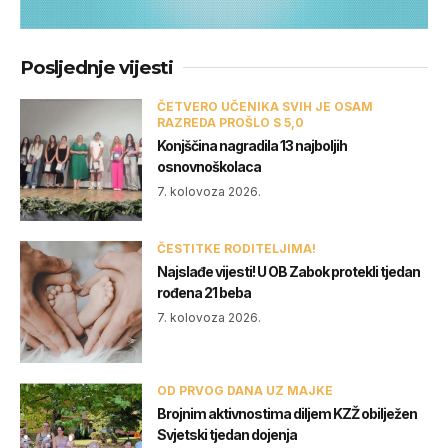
Posljednje vijesti
ČETVERO UČENIKA SVIH JE OSAM
RAZREDA PROŠLO S 5,0
Konjščina nagradila 13 najboljih
osnovnoškolaca
7. kolovoza 2026.
ČESTITKE RODITELJIMA!
Najslađe vijesti! U OB Zabok protekli tjedan
rođena 21 beba
7. kolovoza 2026.
OD PRVOG DANA UZ MAJKE
Brojnim aktivnostima diljem KZŽ obilježen
Svjetski tjedan dojenja