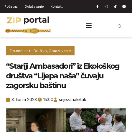
Početna
Oglašavanje
Kontakt
Zip.com.hr
Društvo
,
Obrazovanje
“Stariji Ambasadori” iz Ekološkog
društva “Lijepa naša” čuvaju
zagorsku baštinu
3. lipnja 2023.
15:00
snjezanaleljak