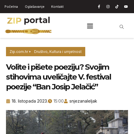
Početna
Oglašavanje
Kontakt
Zip.com.hr
Društvo
,
Kultura i umjetnost
Volite i pišete poeziju? Svojim
stihovima uveličajte V. festival
poezije “Ban Josip Jelačić”
18. listopada 2023.
15:00
snjezanaleljak