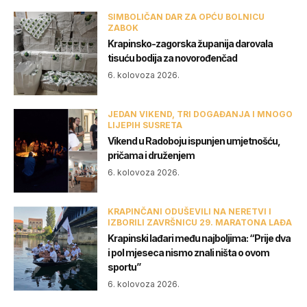
SIMBOLIČAN DAR ZA OPĆU BOLNICU
ZABOK
Krapinsko-zagorska županija darovala
tisuću bodija za novorođenčad
6. kolovoza 2026.
JEDAN VIKEND, TRI DOGAĐANJA I MNOGO
LIJEPIH SUSRETA
Vikend u Radoboju ispunjen umjetnošću,
pričama i druženjem
6. kolovoza 2026.
KRAPINČANI ODUŠEVILI NA NERETVI I
IZBORILI ZAVRŠNICU 29. MARATONA LAĐA
Krapinski lađari među najboljima: “Prije dva
i pol mjeseca nismo znali ništa o ovom
sportu”
6. kolovoza 2026.